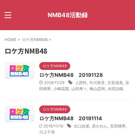
NMB48活動録
HOME
>
ロケ方NMB48
>
ロケ方NMB48
ロケ方NMB48
ロケ方NMB48 20191128
2019/11/29
上西怜
,
中川美音
,
古賀成美
,
安
田桃寧
,
小嶋花梨
,
山田寿々
,
梅山恋和
,
水田詩織
ロケ方NMB48
ロケ方NMB48 20191114
2019/11/16
出口結菜
,
原かれん
,
安田桃寧
,
川上千尋