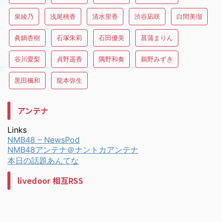
泉綾乃
浅尾桃香
清水里香
渋谷凪咲
白間美瑠
眞鍋杏樹
石塚朱莉
石田優美
菖蒲まりん
谷川愛梨
貞野遥香
隅野和奏
鵜野みずき
黒田楓和
龍本弥生
アンテナ
Links
NMB48 – NewsPod
NMB48アンテナ＠ナントカアンテナ
本日の話題あんてな
livedoor 相互RSS