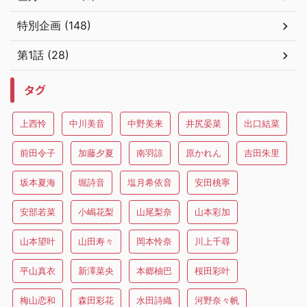
特別企画 (148)
第1話 (28)
タグ
上西怜
中川美音
中野美来
井尻晏菜
出口結菜
前田令子
加藤夕夏
南羽諒
原かれん
吉田朱里
坂本夏海
堀詩音
塩月希依音
安田桃寧
安部若菜
小嶋花梨
山尾梨奈
山本彩加
山本望叶
山田寿々
岡本怜奈
川上千尋
平山真衣
新澤菜央
本郷柚巴
桜田彩叶
梅山恋和
森田彩花
水田詩織
河野奈々帆