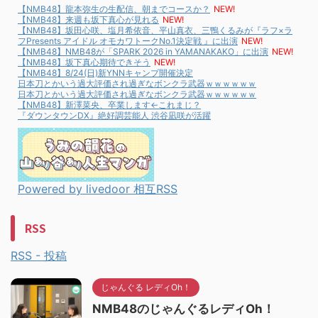
【NMB48】龍本弥生の生配信、朝までコースか？
NEW!
【NMB48】来週も坂下真心が見れる
NEW!
【NMB48】坂田心咲、塩月希依音、平山真衣、三鴨くるみが『ラフ×ラ
フPresents アイドル オモカワトークNo.1決定戦 』に出演
NEW!
【NMB48】NMB48が「SPARK 2026 in YAMANAKAKO」に出演
NEW!
【NMB48】坂下真心期待できそう
NEW!
【NMB48】8/24(日)新YNNキャンプ開催決定
日本刀とかいう過大評価され過ぎなボンクラ武器ｗｗｗｗｗｗ
日本刀とかいう過大評価され過ぎなボンクラ武器ｗｗｗｗｗｗ
【NMB48】新澤菜央、卒業します←これまじ？
『ダウンタウンDX』絶好調芸能人 渋谷凪咲が活躍
Powered by livedoor 相互RSS
RSS
RSS - 投稿
じゃんぐる レディOh！
NMB48のじゃんぐるレディOh！