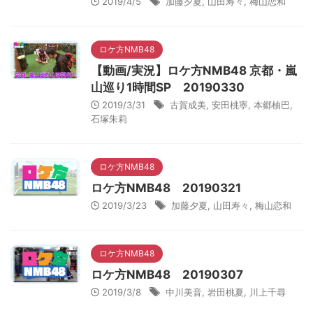
2019/4/5
加藤夕夏
,
山田寿々
,
梅山恋和
ロケ方NMB48
【動画/実況】ロケ方NMB48 京都・嵐
山巡り1時間SP 20190330
2019/3/31
古賀成美
,
安田桃寧
,
本郷柚巴
,
石塚朱莉
ロケ方NMB48
ロケ方NMB48 20190321
2019/3/23
加藤夕夏
,
山田寿々
,
梅山恋和
ロケ方NMB48
ロケ方NMB48 20190307
2019/3/8
中川美音
,
岩田桃夏
,
川上千尋