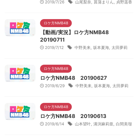
2019/7/26
山尾梨奈
,
菖蒲まりん
,
貞野遥香
ロケ方NMB48
【動画/実況】ロケ方NMB48
20190711
2019/7/12
中野美来
,
坂本夏海
,
太田夢莉
ロケ方NMB48
ロケ方NMB48 20190627
2019/6/29
中野美来
,
坂本夏海
,
太田夢莉
ロケ方NMB48
ロケ方NMB48 20190613
2019/6/14
山本望叶
,
溝渕麻莉亜
,
白間美瑠