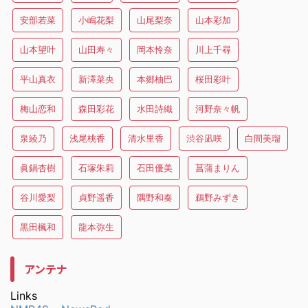
安部若菜
小嶋花梨
山尾梨奈
山本彩加
山本望叶
山田寿々
岡本怜奈
川上千尋
平山真衣
新澤菜央
本郷柚巴
桜田彩叶
梅山恋和
森田彩花
水田詩織
河野奈々帆
泉綾乃
浅尾桃香
清水里香
渋谷凪咲
白間美瑠
眞鍋杏樹
石塚朱莉
石田優美
菖蒲まりん
谷川愛梨
貞野遥香
隅野和奏
鵜野みずき
黒田楓和
龍本弥生
アンテナ
Links