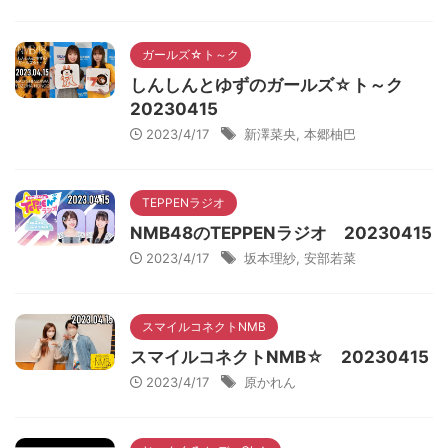
ガールズ☆ト～ク
しんしんとゆずのガールズ☆ト～ク
20230415
2023/4/17
新澤菜央
,
本郷柚巴
TEPPENラジオ
NMB48のTEPPENラジオ 20230415
2023/4/17
坂本理紗
,
安部若菜
スマイルコネクトNMB
スマイルコネクトNMB☆ 20230415
2023/4/17
原かれん