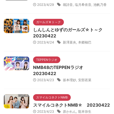
2023/4/29
堀詩音
,
塩月希依音
,
池帆乃香
ガールズ☆ト～ク
しんしんとゆずのガールズ☆ト～ク
20230422
2023/4/24
新澤菜央
,
本郷柚巴
TEPPENラジオ
NMB48のTEPPENラジオ
20230422
2023/4/23
坂本理紗
,
安部若菜
スマイルコネクトNMB
スマイルコネクトNMB☆ 20230422
2023/4/23
原かれん
,
龍本弥生