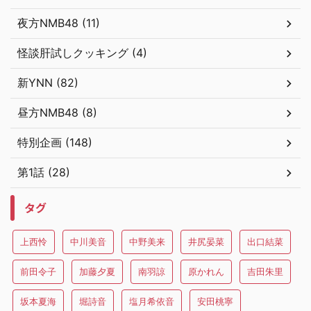
夜方NMB48 (11)
怪談肝試しクッキング (4)
新YNN (82)
昼方NMB48 (8)
特別企画 (148)
第1話 (28)
タグ
上西怜
中川美音
中野美来
井尻晏菜
出口結菜
前田令子
加藤夕夏
南羽諒
原かれん
吉田朱里
坂本夏海
堀詩音
塩月希依音
安田桃寧