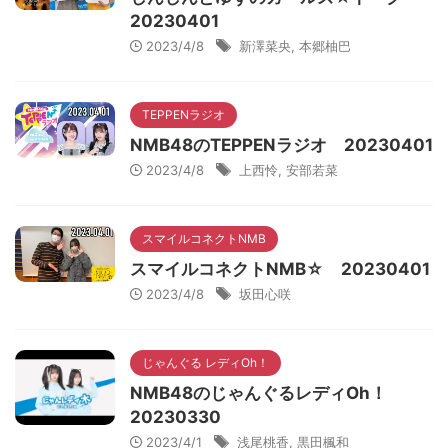
20230401
2023/4/8
新澤菜央
,
本郷柚巴
TEPPENラジオ
NMB48のTEPPENラジオ 20230401
2023/4/8
上西怜
,
安部若菜
スマイルコネクトNMB
スマイルコネクトNMB☆ 20230401
2023/4/8
坂田心咲
じゃんぐる レディOh！
NMB48のじゃんぐるレディOh！
20230330
2023/4/1
浅尾桃香
,
黒田楓和