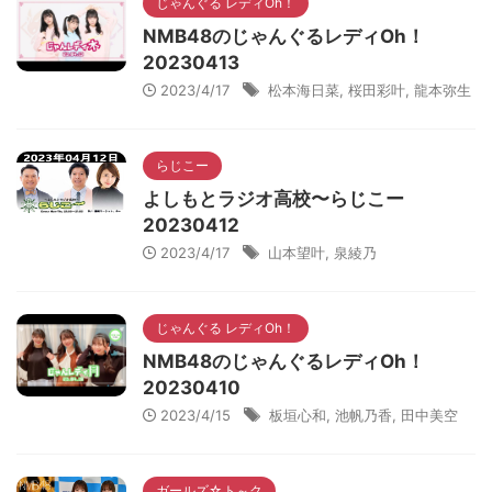
じゃんぐる レディOh！
NMB48のじゃんぐるレディOh！
20230413
2023/4/17
松本海日菜
,
桜田彩叶
,
龍本弥生
らじこー
よしもとラジオ高校〜らじこー
20230412
2023/4/17
山本望叶
,
泉綾乃
じゃんぐる レディOh！
NMB48のじゃんぐるレディOh！
20230410
2023/4/15
板垣心和
,
池帆乃香
,
田中美空
ガールズ☆ト～ク