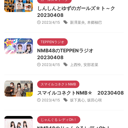
しんしんとゆずのガールズ☆ト～ク
20230408
2023/4/15
新澤菜央
,
本郷柚巴
TEPPENラジオ
NMB48のTEPPENラジオ
20230408
2023/4/15
上西怜
,
安部若菜
スマイルコネクトNMB
スマイルコネクトNMB☆ 20230408
2023/4/15
坂下真心
,
坂田心咲
じゃんぐる レディOh！