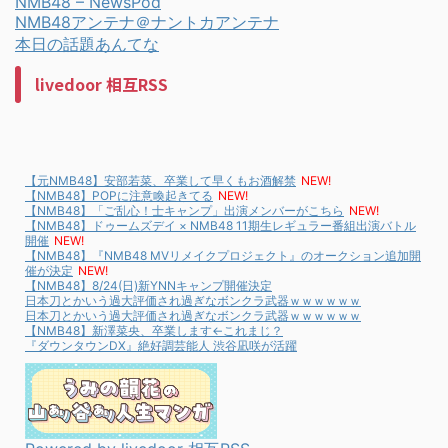
NMB48 – NewsPod
NMB48アンテナ＠ナントカアンテナ
本日の話題あんてな
livedoor 相互RSS
【元NMB48】安部若菜、卒業して早くもお酒解禁
NEW!
【NMB48】POPに注意喚起きてる
NEW!
【NMB48】「ご乱心！士キャンプ」出演メンバーがこちら
NEW!
【NMB48】ドゥームズデイ × NMB48 11期生レギュラー番組出演バトル
開催
NEW!
【NMB48】『NMB48 MVリメイクプロジェクト』のオークション追加開
催が決定
NEW!
【NMB48】8/24(日)新YNNキャンプ開催決定
日本刀とかいう過大評価され過ぎなボンクラ武器ｗｗｗｗｗｗ
日本刀とかいう過大評価され過ぎなボンクラ武器ｗｗｗｗｗｗ
【NMB48】新澤菜央、卒業します←これまじ？
『ダウンタウンDX』絶好調芸能人 渋谷凪咲が活躍