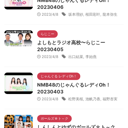
NMB48のじゃんぐるレディOh！
20230406
2023/4/8
坂本理紗
,
桜田彩叶
,
龍本弥生
らじこー
よしもとラジオ高校〜らじこー
20230405
2023/4/8
出口結菜
,
李始燕
じゃんぐる レディOh！
NMB48のじゃんぐるレディOh！
20230403
2023/4/8
松野美桜
,
池帆乃香
,
福野杏実
ガールズ☆ト～ク
しんしんとゆずのガールズ☆ト～ク