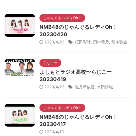
じゃんぐる レディOh！
NMB48のじゃんぐるレディOh！
20230420
2023/4/23
桜田彩叶
,
田中雪乃
,
龍本弥生
らじこー
よしもとラジオ高校〜らじこー
20230419
2023/4/23
塩月希依音
,
水田詩織
じゃんぐる レディOh！
NMB48のじゃんぐるレディOh！
20230417
2023/4/19