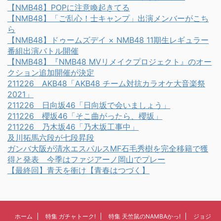
【NMB48】POPに注意喚起きてる
【NMB48】「ご乱心！士キャンプ」出演メンバーがこち
ら
【NMB48】ドゥームズデイ × NMB48 11期生レギュラー
番組出演バトル開催
【NMB48】『NMB48 MVリメイクプロジェクト』のオー
クション追加開催が決定
211226 AKB48「AKB48 チーム対抗カラオケ大音楽祭
2021」
211226 日向坂46「日向坂で会いましょう」
211226 櫻坂46「そこ曲がったら、櫻坂」
211226 乃木坂46「乃木坂工事中」
及川拓馬六段が七段昇段
ガンバ大阪が清水エスパルスMF石毛秀樹を完全移籍で獲
得と発表 今季はファジアーノ岡山でプレー
【最終回】青天を衝け【青春はつづく】
ホーム
特集 ガチャトーク!
特集 天竺鼠のNAMBAかっ!
ジョジ