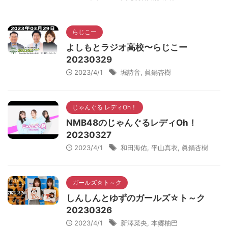
らじこー
よしもとラジオ高校〜らじこー
20230329
2023/4/1
堀詩音
,
眞鍋杏樹
じゃんぐる レディOh！
NMB48のじゃんぐるレディOh！
20230327
2023/4/1
和田海佑
,
平山真衣
,
眞鍋杏樹
ガールズ☆ト～ク
しんしんとゆずのガールズ☆ト～ク
20230326
2023/4/1
新澤菜央
,
本郷柚巴