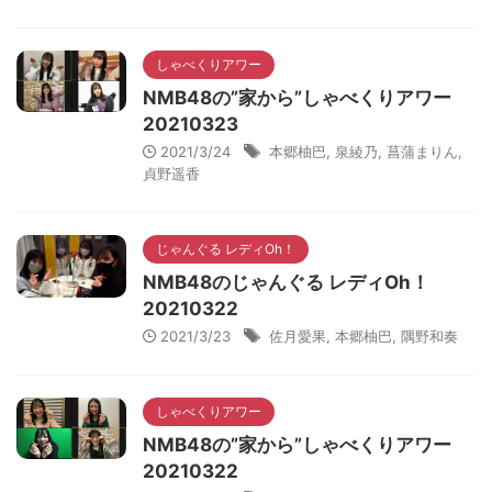
しゃべくりアワー
NMB48の”家から”しゃべくりアワー
20210323
2021/3/24
本郷柚巴
,
泉綾乃
,
菖蒲まりん
,
貞野遥香
じゃんぐる レディOh！
NMB48のじゃんぐる レディOh！
20210322
2021/3/23
佐月愛果
,
本郷柚巴
,
隅野和奏
しゃべくりアワー
NMB48の”家から”しゃべくりアワー
20210322