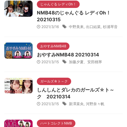
じゃんぐる レディOh！
NMB48のじゃんぐる レディOh！
20210315
2021/3/16
中野美来
,
出口結菜
,
杉浦琴音
おやすみNMB48
おやすみNMB48 20210314
2021/3/15
加藤夕夏、安田桃寧
ガールズ☆ト～ク
しんしんとダレカのガールズ☆ト～
ク 20210314
2021/3/15
新澤菜央
,
河野奈々帆
ハートコレクトNMB