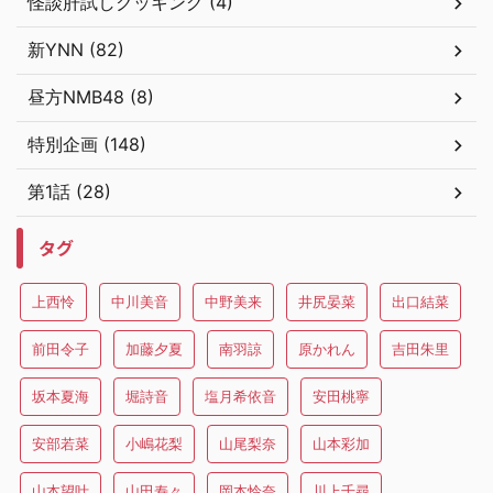
怪談肝試しクッキング (4)
新YNN (82)
昼方NMB48 (8)
特別企画 (148)
第1話 (28)
タグ
上西怜
中川美音
中野美来
井尻晏菜
出口結菜
前田令子
加藤夕夏
南羽諒
原かれん
吉田朱里
坂本夏海
堀詩音
塩月希依音
安田桃寧
安部若菜
小嶋花梨
山尾梨奈
山本彩加
山本望叶
山田寿々
岡本怜奈
川上千尋