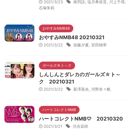
2021/3/23
南羽諒
,
塩月希依音
,
川上千尋
,
石塚朱莉
おやすみNMB48
おやすみNMB48 20210321
2021/3/22
加藤夕夏
,
安田桃寧
ガールズ☆ト～ク
しんしんとダレカのガールズ☆ト～
ク 20210321
2021/3/22
新澤菜央
,
河野奈々帆
ハートコレクトNMB
ハートコレクトNMB♡ 20210320
2021/3/21
渋谷凪咲