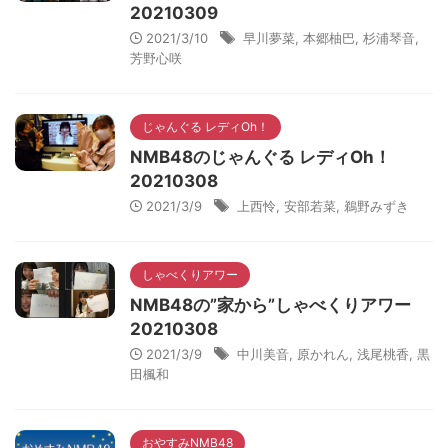
20210309
2021/3/10
早川夢菜
,
本郷柚巴
,
杉浦琴音
,
芳野心咲
じゃんぐる レディOh！
NMB48のじゃんぐる レディOh！
20210308
2021/3/9
上西怜
,
安部若菜
,
鵜野みずき
しゃべくりアワー
NMB48の”家から”しゃべくりアワー
20210308
2021/3/9
中川美音
,
原かれん
,
浅尾桃香
,
黒
田楓和
おやすみNMB48