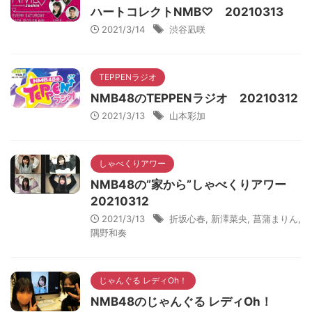
ハートコレクトNMB♡ 20210313
2021/3/14
渋谷凪咲
TEPPENラジオ
NMB48のTEPPENラジオ 20210312
2021/3/13
山本彩加
しゃべくりアワー
NMB48の”家から”しゃべくりアワー
20210312
2021/3/13
折坂心春
,
新澤菜央
,
菖蒲まりん
,
隅野和奏
じゃんぐる レディOh！
NMB48のじゃんぐる レディOh！