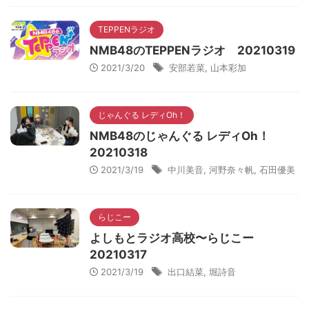
TEPPENラジオ
NMB48のTEPPENラジオ 20210319
2021/3/20
安部若菜
,
山本彩加
じゃんぐる レディOh！
NMB48のじゃんぐる レディOh！
20210318
2021/3/19
中川美音
,
河野奈々帆
,
石田優美
らじこー
よしもとラジオ高校〜らじこー
20210317
2021/3/19
出口結菜
,
堀詩音