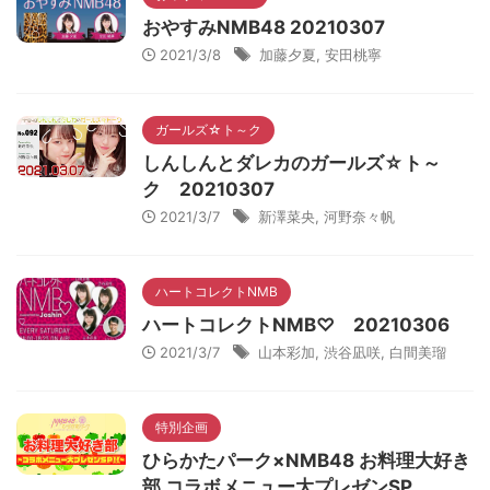
おやすみNMB48 20210307
2021/3/8
加藤夕夏
,
安田桃寧
ガールズ☆ト～ク
しんしんとダレカのガールズ☆ト～
ク 20210307
2021/3/7
新澤菜央
,
河野奈々帆
ハートコレクトNMB
ハートコレクトNMB♡ 20210306
2021/3/7
山本彩加
,
渋谷凪咲
,
白間美瑠
特別企画
ひらかたパーク×NMB48 お料理大好き
部 コラボメニュー大プレゼンSP