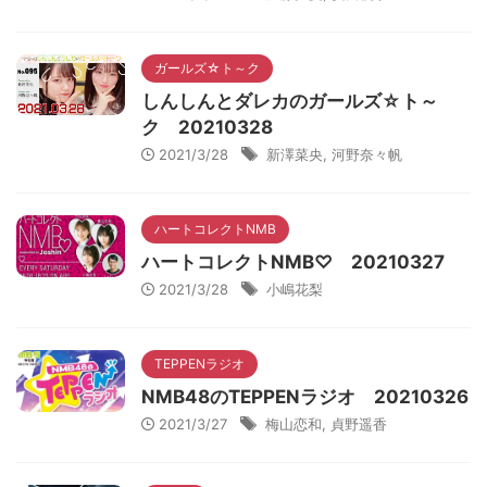
ガールズ☆ト～ク
しんしんとダレカのガールズ☆ト～
ク 20210328
2021/3/28
新澤菜央
,
河野奈々帆
ハートコレクトNMB
ハートコレクトNMB♡ 20210327
2021/3/28
小嶋花梨
TEPPENラジオ
NMB48のTEPPENラジオ 20210326
2021/3/27
梅山恋和
,
貞野遥香