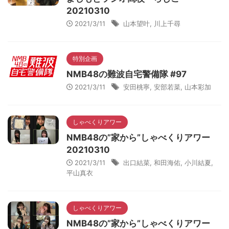
20210310
2021/3/11
山本望叶
,
川上千尋
特別企画
NMB48の難波自宅警備隊 #97
2021/3/11
安田桃寧
,
安部若菜
,
山本彩加
しゃべくりアワー
NMB48の”家から”しゃべくりアワー
20210310
2021/3/11
出口結菜
,
和田海佑
,
小川結夏
,
平山真衣
しゃべくりアワー
NMB48の”家から”しゃべくりアワー