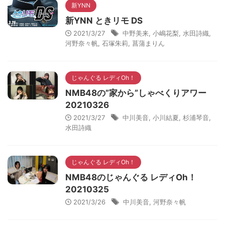
新YNN
新YNN ときリモ DS
2021/3/27
中野美来
,
小嶋花梨
,
水田詩織
,
河野奈々帆
,
石塚朱莉
,
菖蒲まりん
じゃんぐる レディOh！
NMB48の”家から”しゃべくりアワー
20210326
2021/3/27
中川美音
,
小川結夏
,
杉浦琴音
,
水田詩織
じゃんぐる レディOh！
NMB48のじゃんぐる レディOh！
20210325
2021/3/26
中川美音
,
河野奈々帆