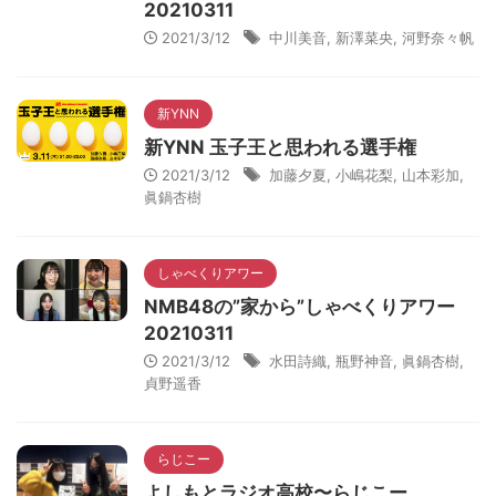
20210311
2021/3/12
中川美音
,
新澤菜央
,
河野奈々帆
新YNN
新YNN 玉子王と思われる選手権
2021/3/12
加藤夕夏
,
小嶋花梨
,
山本彩加
,
眞鍋杏樹
しゃべくりアワー
NMB48の”家から”しゃべくりアワー
20210311
2021/3/12
水田詩織
,
瓶野神音
,
眞鍋杏樹
,
貞野遥香
らじこー
よしもとラジオ高校〜らじこー