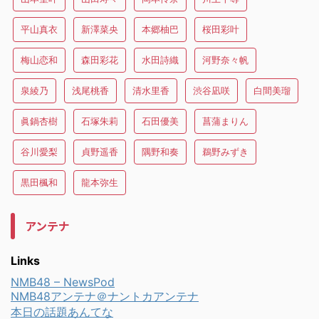
平山真衣
新澤菜央
本郷柚巴
桜田彩叶
梅山恋和
森田彩花
水田詩織
河野奈々帆
泉綾乃
浅尾桃香
清水里香
渋谷凪咲
白間美瑠
眞鍋杏樹
石塚朱莉
石田優美
菖蒲まりん
谷川愛梨
貞野遥香
隅野和奏
鵜野みずき
黒田楓和
龍本弥生
アンテナ
Links
NMB48 – NewsPod
NMB48アンテナ＠ナントカアンテナ
本日の話題あんてな