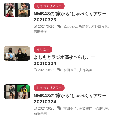
しゃべくりアワー
NMB48の”家から”しゃべくりアワー
20210325
2021/3/26
原かれん
,
堀詩音
,
河野奈々帆
,
石田優美
らじこー
よしもとラジオ高校〜らじこー
20210324
2021/3/25
前田令子
,
安部若菜
しゃべくりアワー
NMB48の”家から”しゃべくりアワー
20210324
2021/3/25
前田令子
,
南波陽向
,
安田桃寧
,
石塚朱莉