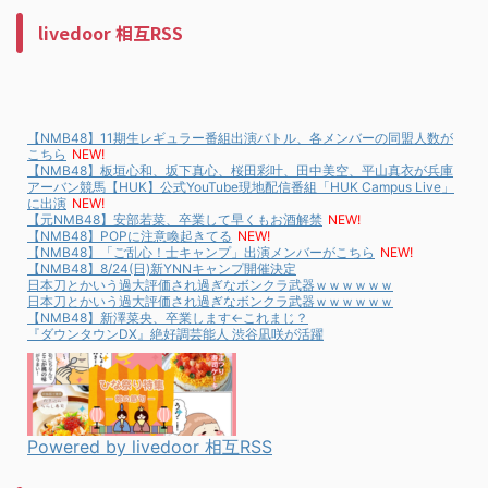
livedoor 相互RSS
【NMB48】11期生レギュラー番組出演バトル、各メンバーの同盟人数が
こちら
NEW!
【NMB48】板垣心和、坂下真心、桜田彩叶、田中美空、平山真衣が兵庫
アーバン競馬【HUK】公式YouTube現地配信番組「HUK Campus Live」
に出演
NEW!
【元NMB48】安部若菜、卒業して早くもお酒解禁
NEW!
【NMB48】POPに注意喚起きてる
NEW!
【NMB48】「ご乱心！士キャンプ」出演メンバーがこちら
NEW!
【NMB48】8/24(日)新YNNキャンプ開催決定
日本刀とかいう過大評価され過ぎなボンクラ武器ｗｗｗｗｗｗ
日本刀とかいう過大評価され過ぎなボンクラ武器ｗｗｗｗｗｗ
【NMB48】新澤菜央、卒業します←これまじ？
『ダウンタウンDX』絶好調芸能人 渋谷凪咲が活躍
Powered by livedoor 相互RSS