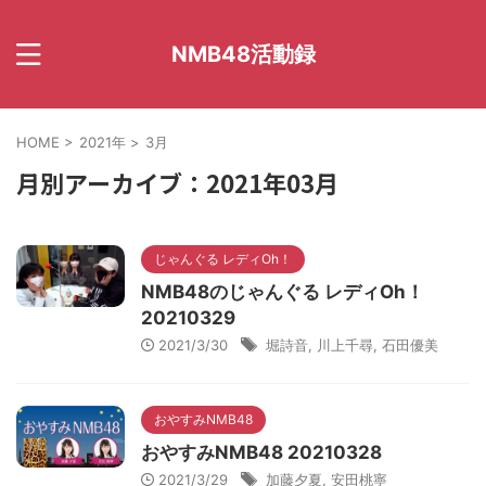
NMB48活動録
HOME
>
2021年
>
3月
月別アーカイブ：2021年03月
じゃんぐる レディOh！
NMB48のじゃんぐる レディOh！
20210329
2021/3/30
堀詩音
,
川上千尋
,
石田優美
おやすみNMB48
おやすみNMB48 20210328
2021/3/29
加藤夕夏
,
安田桃寧