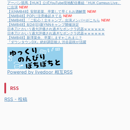
アーバン競馬【HUK】公式YouTube現地配信番組「HUK Campus Live」
に出演
NEW!
【元NMB48】安部若菜、卒業して早くもお酒解禁
NEW!
【NMB48】POPに注意喚起きてる
NEW!
【NMB48】「ご乱心！士キャンプ」出演メンバーがこちら
NEW!
【NMB48】8/24(日)新YNNキャンプ開催決定
日本刀とかいう過大評価され過ぎなボンクラ武器ｗｗｗｗｗｗ
日本刀とかいう過大評価され過ぎなボンクラ武器ｗｗｗｗｗｗ
【NMB48】新澤菜央、卒業します←これまじ？
『ダウンタウンDX』絶好調芸能人 渋谷凪咲が活躍
Powered by livedoor 相互RSS
RSS
RSS - 投稿