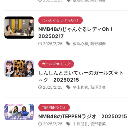
2025/2/25
板垣心和
,
隅野和奏
じゃんぐる レディOh！
NMB48のじゃんぐるレディOh！
20250217
2025/2/25
板垣心和
,
隅野和奏
ガールズ☆ト～ク
しんしんとまいてぃーのガールズ☆ト
～ク 20250215
2025/2/25
平山真衣
,
新澤菜央
TEPPENラジオ
NMB48のTEPPENラジオ 20250215
2025/2/25
中川朋香
,
安部若菜