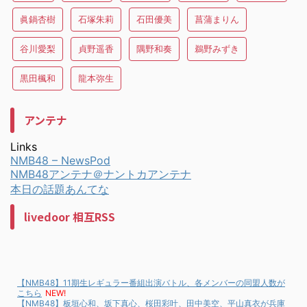
眞鍋杏樹
石塚朱莉
石田優美
菖蒲まりん
谷川愛梨
貞野遥香
隅野和奏
鵜野みずき
黒田楓和
龍本弥生
アンテナ
Links
NMB48 – NewsPod
NMB48アンテナ＠ナントカアンテナ
本日の話題あんてな
livedoor 相互RSS
【NMB48】11期生レギュラー番組出演バトル、各メンバーの同盟人数が
こちら
NEW!
【NMB48】板垣心和、坂下真心、桜田彩叶、田中美空、平山真衣が兵庫