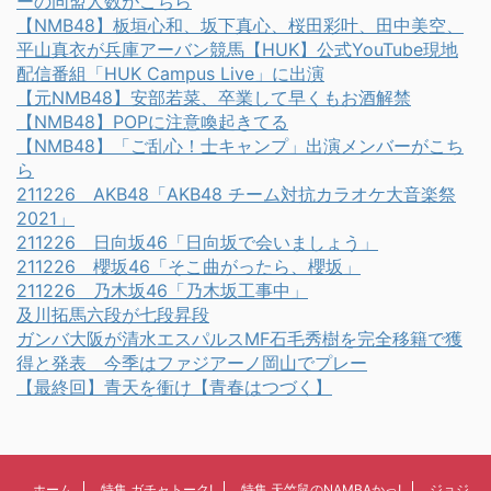
ーの同盟人数がこちら
【NMB48】板垣心和、坂下真心、桜田彩叶、田中美空、
平山真衣が兵庫アーバン競馬【HUK】公式YouTube現地
配信番組「HUK Campus Live」に出演
【元NMB48】安部若菜、卒業して早くもお酒解禁
【NMB48】POPに注意喚起きてる
【NMB48】「ご乱心！士キャンプ」出演メンバーがこち
ら
211226 AKB48「AKB48 チーム対抗カラオケ大音楽祭
2021」
211226 日向坂46「日向坂で会いましょう」
211226 櫻坂46「そこ曲がったら、櫻坂」
211226 乃木坂46「乃木坂工事中」
及川拓馬六段が七段昇段
ガンバ大阪が清水エスパルスMF石毛秀樹を完全移籍で獲
得と発表 今季はファジアーノ岡山でプレー
【最終回】青天を衝け【青春はつづく】
ホーム
特集 ガチャトーク!
特集 天竺鼠のNAMBAかっ!
ジョジ