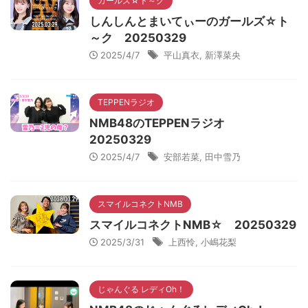
ガールズ☆ト～ク
しんしんとまいてぃーのガールズ☆ト
～ク 20250329
2025/4/7
平山真衣
,
新澤菜央
TEPPENラジオ
NMB48のTEPPENラジオ
20250329
2025/4/7
安部若菜
,
田中雪乃
スマイルコネクトNMB
スマイルコネクトNMB☆ 20250329
2025/3/31
上西怜
,
小嶋花梨
じゃんぐる レディOh！