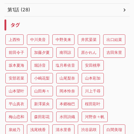
第1話 (28)
タグ
上西怜
中川美音
中野美来
井尻晏菜
出口結菜
前田令子
加藤夕夏
南羽諒
原かれん
吉田朱里
坂本夏海
堀詩音
塩月希依音
安田桃寧
安部若菜
小嶋花梨
山尾梨奈
山本彩加
山本望叶
山田寿々
岡本怜奈
川上千尋
平山真衣
新澤菜央
本郷柚巴
桜田彩叶
梅山恋和
森田彩花
水田詩織
河野奈々帆
泉綾乃
浅尾桃香
清水里香
渋谷凪咲
白間美瑠