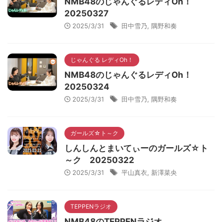
NMB48のじゃんぐるレディOh！
20250327
2025/3/31
田中雪乃
,
隅野和奏
じゃんぐる レディOh！
NMB48のじゃんぐるレディOh！
20250324
2025/3/31
田中雪乃
,
隅野和奏
ガールズ☆ト～ク
しんしんとまいてぃーのガールズ☆ト
～ク 20250322
2025/3/31
平山真衣
,
新澤菜央
TEPPENラジオ
NMB48のTEPPENラジオ