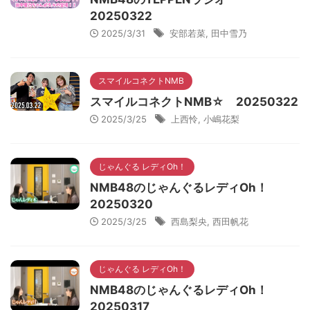
20250322
2025/3/31
安部若菜
,
田中雪乃
スマイルコネクトNMB
スマイルコネクトNMB☆ 20250322
2025/3/25
上西怜
,
小嶋花梨
じゃんぐる レディOh！
NMB48のじゃんぐるレディOh！
20250320
2025/3/25
西島梨央
,
西田帆花
じゃんぐる レディOh！
NMB48のじゃんぐるレディOh！
20250317