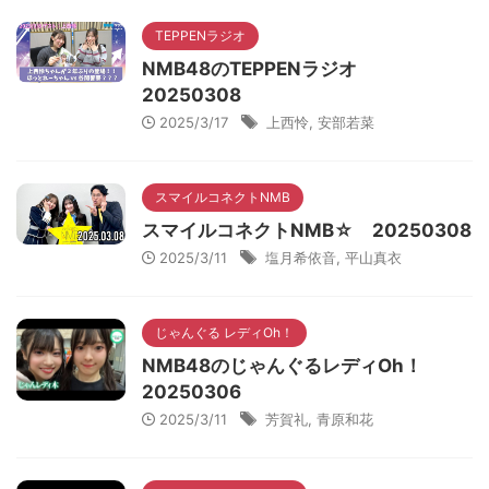
TEPPENラジオ
NMB48のTEPPENラジオ
20250308
2025/3/17
上西怜
,
安部若菜
スマイルコネクトNMB
スマイルコネクトNMB☆ 20250308
2025/3/11
塩月希依音
,
平山真衣
じゃんぐる レディOh！
NMB48のじゃんぐるレディOh！
20250306
2025/3/11
芳賀礼
,
青原和花