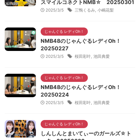
スマイルコネクトNMB☆ 20250301
2025/3/5
三鴨くるみ
,
小嶋花梨
じゃんぐる レディOh！
NMB48のじゃんぐるレディOh！
20250227
2025/3/5
桜田彩叶
,
池田典愛
じゃんぐる レディOh！
NMB48のじゃんぐるレディOh！
20250224
2025/3/5
桜田彩叶
,
池田典愛
じゃんぐる レディOh！
しんしんとまいてぃーのガールズ☆ト