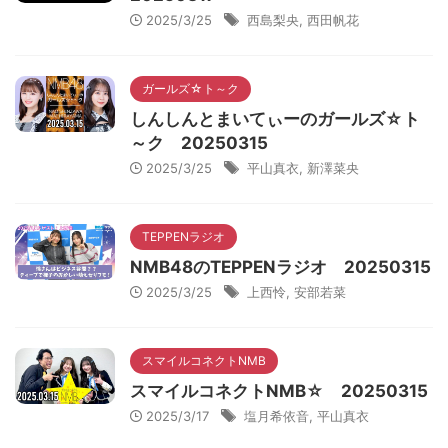
2025/3/25
西島梨央
,
西田帆花
ガールズ☆ト～ク
しんしんとまいてぃーのガールズ☆ト
～ク 20250315
2025/3/25
平山真衣
,
新澤菜央
TEPPENラジオ
NMB48のTEPPENラジオ 20250315
2025/3/25
上西怜
,
安部若菜
スマイルコネクトNMB
スマイルコネクトNMB☆ 20250315
2025/3/17
塩月希依音
,
平山真衣