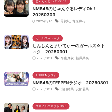
じゃんぐる レディOh！
NMB48のじゃんぐるレディOh！
20250303
2025/3/17
芳賀礼
,
青原和花
ガールズ☆ト～ク
しんしんとまいてぃーのガールズ☆ト
～ク 20250301
2025/3/11
平山真衣
,
新澤菜央
TEPPENラジオ
NMB48のTEPPENラジオ 20250301
2025/3/11
出口結菜
,
安部若菜
スマイルコネクトNMB