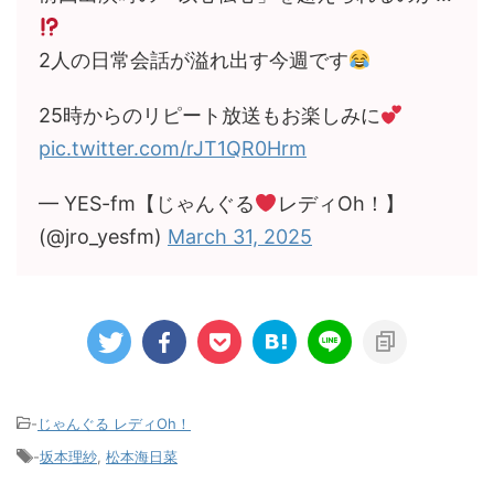
2人の日常会話が溢れ出す今週です
25時からのリピート放送もお楽しみに
pic.twitter.com/rJT1QR0Hrm
— YES-fm【じゃんぐる
レディOh！】
(@jro_yesfm)
March 31, 2025
-
じゃんぐる レディOh！
-
坂本理紗
,
松本海日菜