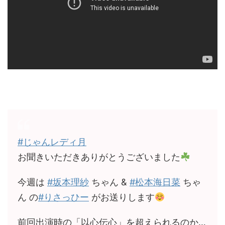
#じゃんレディ月
お聞きいただきありがとうございました
今週は
#坂本理紗
ちゃん &
#松本海日菜
ちゃ
ん の
#りさっひー
がお送りします
前回出演時の「以心伝心」を超えられるのか…