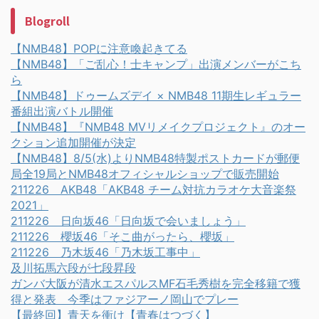
Blogroll
【NMB48】POPに注意喚起きてる
【NMB48】「ご乱心！士キャンプ」出演メンバーがこち
ら
【NMB48】ドゥームズデイ × NMB48 11期生レギュラー
番組出演バトル開催
【NMB48】『NMB48 MVリメイクプロジェクト』のオー
クション追加開催が決定
【NMB48】8/5(水)よりNMB48特製ポストカードが郵便
局全19局とNMB48オフィシャルショップで販売開始
211226 AKB48「AKB48 チーム対抗カラオケ大音楽祭
2021」
211226 日向坂46「日向坂で会いましょう」
211226 櫻坂46「そこ曲がったら、櫻坂」
211226 乃木坂46「乃木坂工事中」
及川拓馬六段が七段昇段
ガンバ大阪が清水エスパルスMF石毛秀樹を完全移籍で獲
得と発表 今季はファジアーノ岡山でプレー
【最終回】青天を衝け【青春はつづく】