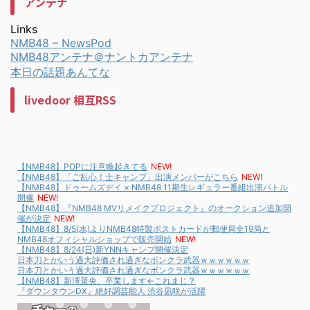
アンテナ
Links
NMB48 – NewsPod
NMB48アンテナ＠ナントカアンテナ
本日の話題あんてな
livedoor 相互RSS
【NMB48】POPに注意喚起きてる
NEW!
【NMB48】「ご乱心！士キャンプ」出演メンバーがこちら
NEW!
【NMB48】ドゥームズデイ × NMB48 11期生レギュラー番組出演バトル
開催
NEW!
【NMB48】『NMB48 MVリメイクプロジェクト』のオークション追加開
催が決定
NEW!
【NMB48】8/5(水)よりNMB48特製ポストカードが郵便局全19局と
NMB48オフィシャルショップで販売開始
NEW!
【NMB48】8/24(日)新YNNキャンプ開催決定
日本刀とかいう過大評価され過ぎなボンクラ武器ｗｗｗｗｗｗ
日本刀とかいう過大評価され過ぎなボンクラ武器ｗｗｗｗｗｗ
【NMB48】新澤菜央、卒業します←これまじ？
『ダウンタウンDX』絶好調芸能人 渋谷凪咲が活躍