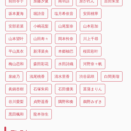
前田令子
加藤夕夏
南羽諒
原かれん
吉田朱里
坂本夏海
堀詩音
塩月希依音
安田桃寧
安部若菜
小嶋花梨
山尾梨奈
山本彩加
山本望叶
山田寿々
岡本怜奈
川上千尋
平山真衣
新澤菜央
本郷柚巴
桜田彩叶
梅山恋和
森田彩花
水田詩織
河野奈々帆
泉綾乃
浅尾桃香
清水里香
渋谷凪咲
白間美瑠
眞鍋杏樹
石塚朱莉
石田優美
菖蒲まりん
谷川愛梨
貞野遥香
隅野和奏
鵜野みずき
黒田楓和
龍本弥生