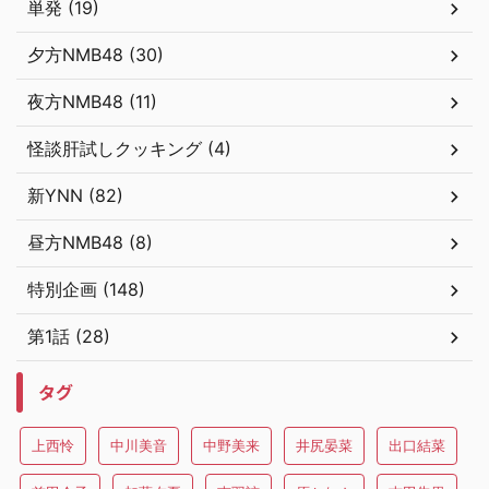
単発 (19)
夕方NMB48 (30)
夜方NMB48 (11)
怪談肝試しクッキング (4)
新YNN (82)
昼方NMB48 (8)
特別企画 (148)
第1話 (28)
タグ
上西怜
中川美音
中野美来
井尻晏菜
出口結菜