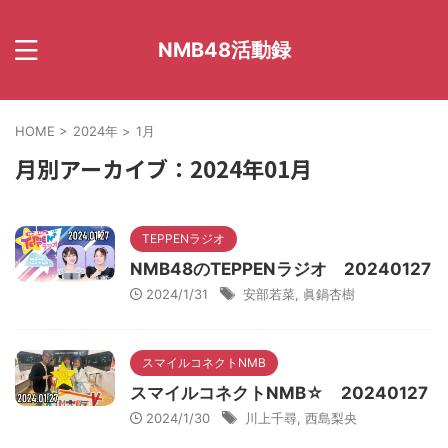
NMB48活動録
HOME
>
2024年
>
1月
月別アーカイブ：2024年01月
TEPPENラジオ
NMB48のTEPPENラジオ 20240127
2024/1/31
安部若菜
,
眞鍋杏樹
スマイルコネクトNMB
スマイルコネクトNMB☆ 20240127
2024/1/30
川上千尋
,
西島梨央