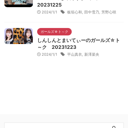
20231225
2024/1/1
板垣心和
,
田中雪乃
,
芳野心咲
ガールズ☆ト～ク
しんしんとまいてぃーのガールズ☆ト
～ク 20231223
2024/1/1
平山真衣
,
新澤菜央