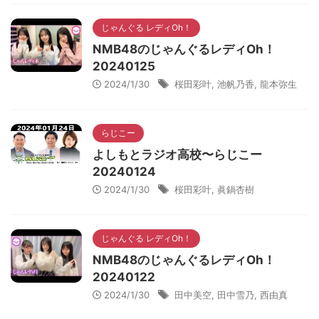
じゃんぐる レディOh！
NMB48のじゃんぐるレディOh！
20240125
2024/1/30
桜田彩叶
,
池帆乃香
,
龍本弥生
らじこー
よしもとラジオ高校〜らじこー
20240124
2024/1/30
桜田彩叶
,
眞鍋杏樹
じゃんぐる レディOh！
NMB48のじゃんぐるレディOh！
20240122
2024/1/30
田中美空
,
田中雪乃
,
西由真