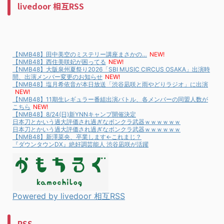
livedoor 相互RSS
【NMB48】田中美空のミステリー講座まさかの…
NEW!
【NMB48】西住美咲妃が困ってる
NEW!
【NMB48】大阪泉州夏祭り2026「SBI MUSIC CIRCUS OSAKA」出演時
間、出演メンバー変更のお知らせ
NEW!
【NMB48】塩月希依音が本日放送「渋谷凪咲と雨やどりラジオ」に出演
NEW!
【NMB48】11期生レギュラー番組出演バトル、各メンバーの同盟人数が
こちら
NEW!
【NMB48】8/24(日)新YNNキャンプ開催決定
日本刀とかいう過大評価され過ぎなボンクラ武器ｗｗｗｗｗｗ
日本刀とかいう過大評価され過ぎなボンクラ武器ｗｗｗｗｗｗ
【NMB48】新澤菜央、卒業します←これまじ？
『ダウンタウンDX』絶好調芸能人 渋谷凪咲が活躍
Powered by livedoor 相互RSS
RSS