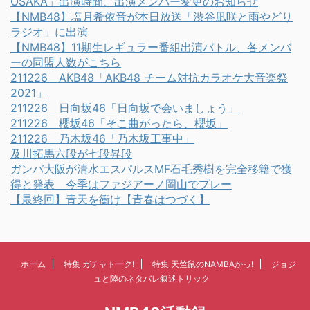
OSAKA」出演時間、出演メンバー変更のお知らせ
【NMB48】塩月希依音が本日放送「渋谷凪咲と雨やどり
ラジオ」に出演
【NMB48】11期生レギュラー番組出演バトル、各メンバ
ーの同盟人数がこちら
211226 AKB48「AKB48 チーム対抗カラオケ大音楽祭
2021」
211226 日向坂46「日向坂で会いましょう」
211226 櫻坂46「そこ曲がったら、櫻坂」
211226 乃木坂46「乃木坂工事中」
及川拓馬六段が七段昇段
ガンバ大阪が清水エスパルスMF石毛秀樹を完全移籍で獲
得と発表 今季はファジアーノ岡山でプレー
【最終回】青天を衝け【青春はつづく】
ホーム
特集 ガチャトーク!
特集 天竺鼠のNAMBAかっ!
ジョジ
ュと陸のネタバレ叙述トリック