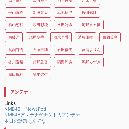
山本望叶
山田寿々
岡本怜奈
川上千尋
平山真衣
新澤菜央
本郷柚巴
桜田彩叶
梅山恋和
森田彩花
水田詩織
河野奈々帆
泉綾乃
浅尾桃香
清水里香
渋谷凪咲
白間美瑠
眞鍋杏樹
石塚朱莉
石田優美
菖蒲まりん
谷川愛梨
貞野遥香
隅野和奏
鵜野みずき
黒田楓和
龍本弥生
アンテナ
Links
NMB48 – NewsPod
NMB48アンテナ＠ナントカアンテナ
本日の話題あんてな