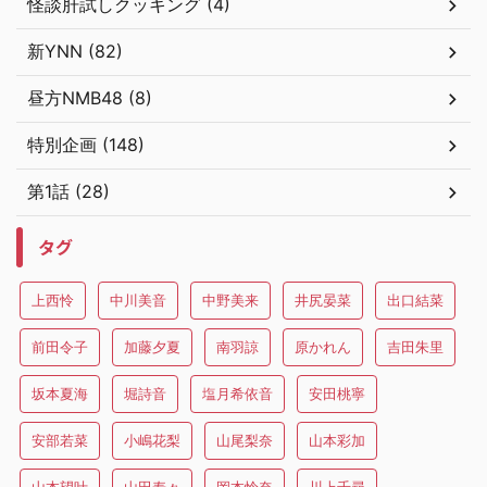
怪談肝試しクッキング (4)
新YNN (82)
昼方NMB48 (8)
特別企画 (148)
第1話 (28)
タグ
上西怜
中川美音
中野美来
井尻晏菜
出口結菜
前田令子
加藤夕夏
南羽諒
原かれん
吉田朱里
坂本夏海
堀詩音
塩月希依音
安田桃寧
安部若菜
小嶋花梨
山尾梨奈
山本彩加