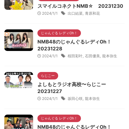
スマイルコネクトNMB☆ 20231230
2024/1/1
出口結菜
,
青原和花
じゃんぐる レディOh！
NMB48のじゃんぐるレディOh！
20231228
2024/1/1
桜田彩叶
,
石田優美
,
龍本弥生
らじこー
よしもとラジオ高校〜らじこー
20231227
2024/1/1
坂田心咲
,
龍本弥生
じゃんぐる レディOh！
NMB48のじゃんぐるレディOh！