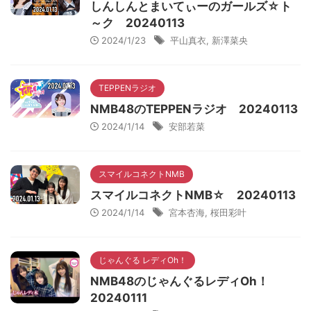
しんしんとまいてぃーのガールズ☆ト
～ク 20240113
2024/1/23
平山真衣
,
新澤菜央
TEPPENラジオ
NMB48のTEPPENラジオ 20240113
2024/1/14
安部若菜
スマイルコネクトNMB
スマイルコネクトNMB☆ 20240113
2024/1/14
宮本杏海
,
桜田彩叶
じゃんぐる レディOh！
NMB48のじゃんぐるレディOh！
20240111