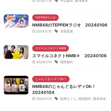
2024/1/14
平山真衣
,
新澤菜央
TEPPENラジオ
NMB48のTEPPENラジオ 20240106
2024/1/10
安部若菜
スマイルコネクトNMB
スマイルコネクトNMB☆ 20240106
2024/1/10
桜田彩叶
じゃんぐる レディOh！
NMB48のじゃんぐるレディOh！
20240104
2024/1/10
松岡さくら
,
桜田彩叶
,
龍本弥生