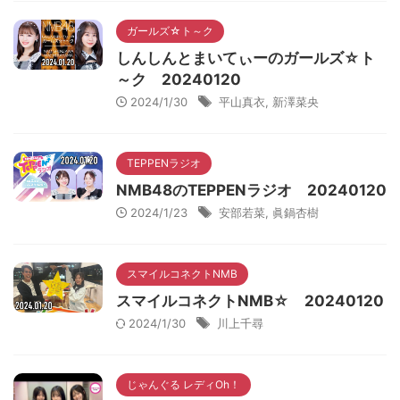
ガールズ☆ト～ク
しんしんとまいてぃーのガールズ☆ト
～ク 20240120
2024/1/30
平山真衣
,
新澤菜央
TEPPENラジオ
NMB48のTEPPENラジオ 20240120
2024/1/23
安部若菜
,
眞鍋杏樹
スマイルコネクトNMB
スマイルコネクトNMB☆ 20240120
2024/1/30
川上千尋
じゃんぐる レディOh！