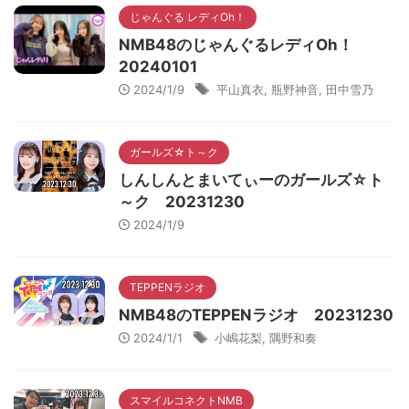
じゃんぐる レディOh！
NMB48のじゃんぐるレディOh！
20240101
2024/1/9
平山真衣
,
瓶野神音
,
田中雪乃
ガールズ☆ト～ク
しんしんとまいてぃーのガールズ☆ト
～ク 20231230
2024/1/9
TEPPENラジオ
NMB48のTEPPENラジオ 20231230
2024/1/1
小嶋花梨
,
隅野和奏
スマイルコネクトNMB