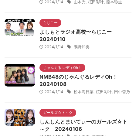
2024/1/14
山本光
,
桜田彩叶
,
龍本弥生
らじこー
よしもとラジオ高校〜らじこー
20240110
2024/1/14
隅野和奏
じゃんぐる レディOh！
NMB48のじゃんぐるレディOh！
20240108
2024/1/14
松本海日菜
,
桜田彩叶
,
田中雪乃
ガールズ☆ト～ク
しんしんとまいてぃーのガールズ☆ト
～ク 20240106