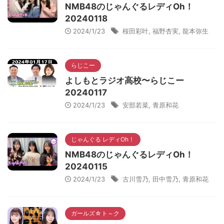
NMB48のじゃんぐるレディOh！
20240118
2024/1/23
桜田彩叶
,
福野杏実
,
龍本弥生
らじこー
よしもとラジオ高校〜らじこー
20240117
2024/1/23
安部若菜
,
青原和花
じゃんぐる レディOh！
NMB48のじゃんぐるレディOh！
20240115
2024/1/23
古川雪乃
,
田中雪乃
,
青原和花
ガールズ☆ト～ク