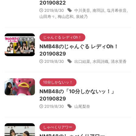
20190822
2019/8/30
中川美音
,
南羽諒
,
塩月希依音
,
山田寿々
,
梅山恋和
,
泉綾乃
じゃんぐる レディOh！
NMB48のじゃんぐる レディOh！
20190829
2019/8/30
出口結菜
,
水田詩織
,
清水里香
10分しかないッ！
NMB48の「10分しかないッ！」
20190829
2019/8/30
山尾梨奈
しゃべくりアワー