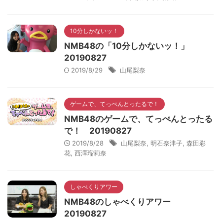
10分しかないッ！
NMB48の「10分しかないッ！」
20190827
2019/8/29
山尾梨奈
ゲームで、てっぺんとったるで！
NMB48のゲームで、てっぺんとったる
で！ 20190827
2019/8/28
山尾梨奈
,
明石奈津子
,
森田彩
花
,
西澤瑠莉奈
しゃべくりアワー
NMB48のしゃべくりアワー
20190827