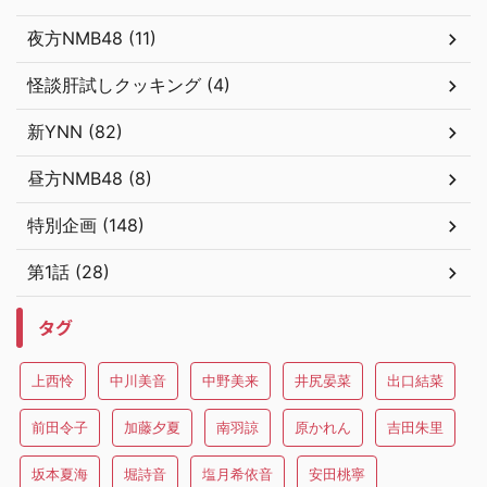
夜方NMB48 (11)
怪談肝試しクッキング (4)
新YNN (82)
昼方NMB48 (8)
特別企画 (148)
第1話 (28)
タグ
上西怜
中川美音
中野美来
井尻晏菜
出口結菜
前田令子
加藤夕夏
南羽諒
原かれん
吉田朱里
坂本夏海
堀詩音
塩月希依音
安田桃寧