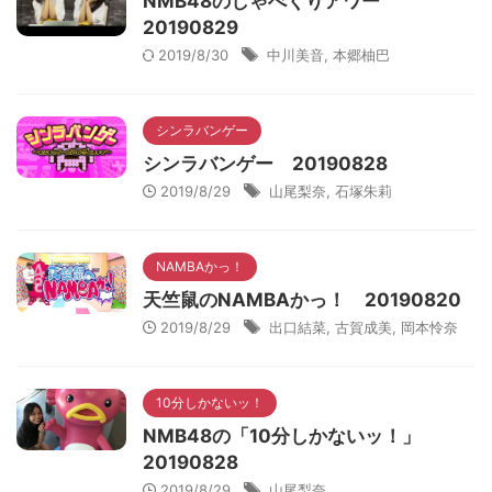
NMB48のしゃべくりアワー
20190829
2019/8/30
中川美音
,
本郷柚巴
シンラバンゲー
シンラバンゲー 20190828
2019/8/29
山尾梨奈
,
石塚朱莉
NAMBAかっ！
天竺鼠のNAMBAかっ！ 20190820
2019/8/29
出口結菜
,
古賀成美
,
岡本怜奈
10分しかないッ！
NMB48の「10分しかないッ！」
20190828
2019/8/29
山尾梨奈