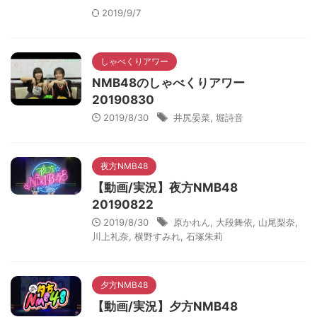
2019/9/7
しゃべくりアワー
NMB48のしゃべくりアワー
20190830
2019/8/30
井尻晏菜
,
堀詩音
夜方NMB48
【動画/実況】夜方NMB48
20190822
2019/8/30
原かれん
,
大段舞依
,
山尾梨奈
,
川上礼奈
,
横野すみれ
,
石塚朱莉
夕方NMB48
【動画/実況】夕方NMB48