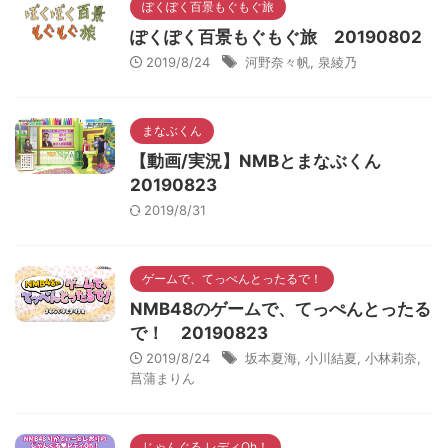
ぽくぽく百景もぐもぐ旅
ぽくぽく百景もぐもぐ旅 20190802
2019/8/24
河野奈々帆
,
泉綾乃
まなぶくん
【動画/実況】NMBとまなぶくん
20190823
2019/8/31
ゲームで、てっぺんとったるで！
NMB48のゲームで、てっぺんとったる
で！ 20190823
2019/8/24
坂本夏海
,
小川結夏
,
小林莉奈
,
菖蒲まりん
じゃんぐる レディOh！