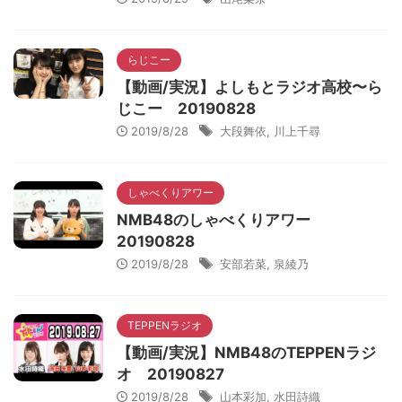
らじこー
【動画/実況】よしもとラジオ高校〜ら
じこー 20190828
2019/8/28
大段舞依
,
川上千尋
しゃべくりアワー
NMB48のしゃべくりアワー
20190828
2019/8/28
安部若菜
,
泉綾乃
TEPPENラジオ
【動画/実況】NMB48のTEPPENラジ
オ 20190827
2019/8/28
山本彩加
,
水田詩織