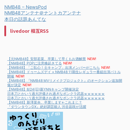
NMB48 – NewsPod
NMB48アンテナ＠ナントカアンテナ
本日の話題あんてな
livedoor 相互RSS
【元NMB48】安部若菜、卒業して早くもお酒解禁
NEW!
【NMB48】POPに注意喚起きてる
NEW!
【NMB48】「ご乱心！士キャンプ」出演メンバーがこちら
NEW!
【NMB48】ドゥームズデイ × NMB48 11期生レギュラー番組出演バトル
開催
NEW!
【NMB48】『NMB48 MVリメイクプロジェクト』のオークション追加開
催が決定
NEW!
【NMB48】8/24(日)新YNNキャンプ開催決定
日本刀とかいう過大評価され過ぎなボンクラ武器ｗｗｗｗｗｗ
日本刀とかいう過大評価され過ぎなボンクラ武器ｗｗｗｗｗｗ
【NMB48】新澤菜央、卒業します←これまじ？
『ダウンタウンDX』絶好調芸能人 渋谷凪咲が活躍