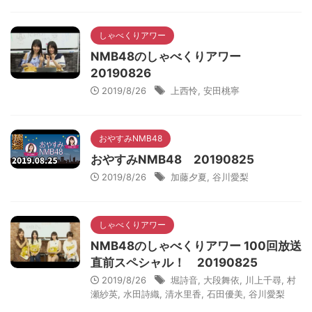
しゃべくりアワー
NMB48のしゃべくりアワー
20190826
2019/8/26
上西怜
,
安田桃寧
おやすみNMB48
おやすみNMB48 20190825
2019/8/26
加藤夕夏
,
谷川愛梨
しゃべくりアワー
NMB48のしゃべくりアワー 100回放送
直前スペシャル！ 20190825
2019/8/26
堀詩音
,
大段舞依
,
川上千尋
,
村
瀬紗英
,
水田詩織
,
清水里香
,
石田優美
,
谷川愛梨