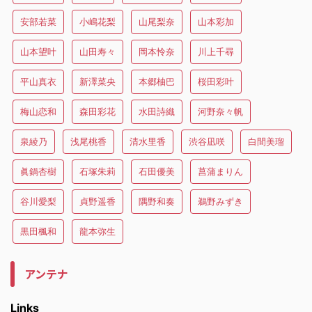
安部若菜
小嶋花梨
山尾梨奈
山本彩加
山本望叶
山田寿々
岡本怜奈
川上千尋
平山真衣
新澤菜央
本郷柚巴
桜田彩叶
梅山恋和
森田彩花
水田詩織
河野奈々帆
泉綾乃
浅尾桃香
清水里香
渋谷凪咲
白間美瑠
眞鍋杏樹
石塚朱莉
石田優美
菖蒲まりん
谷川愛梨
貞野遥香
隅野和奏
鵜野みずき
黒田楓和
龍本弥生
アンテナ
Links