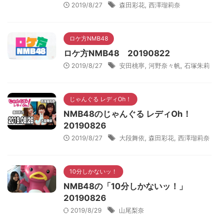
2019/8/27
森田彩花
,
西澤瑠莉奈
ロケ方NMB48
ロケ方NMB48 20190822
2019/8/27
安田桃寧
,
河野奈々帆
,
石塚朱莉
じゃんぐる レディOh！
NMB48のじゃんぐる レディOh！
20190826
2019/8/27
大段舞依
,
森田彩花
,
西澤瑠莉奈
10分しかないッ！
NMB48の「10分しかないッ！」
20190826
2019/8/29
山尾梨奈