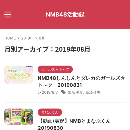
NMB48活動録
HOME
>
2019年
>
8月
月別アーカイブ：2019年08月
ガールズ☆ト～ク
NMB48しんしんとダレカのガールズ☆
ト～ク 20190831
2019/9/7
加藤夕夏
,
新澤菜央
まなぶくん
【動画/実況】NMBとまなぶくん
20190830