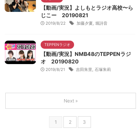
【動画/実況】よしもとラジオ高校〜ら
じこー 20190821
2019/8/22
加藤夕夏
,
堀詩音
TEPPENラジオ
【動画/実況】NMB48のTEPPENラジ
オ 20190820
2019/8/21
吉田朱里
,
石塚朱莉
Next »
1
2
3