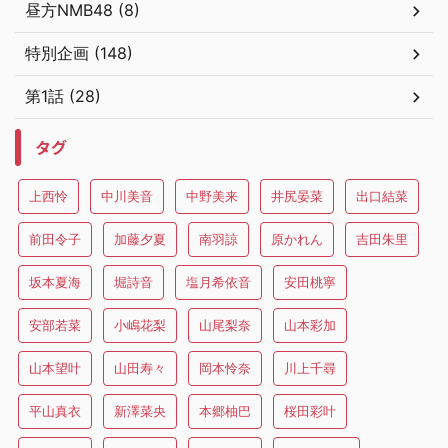
昼方NMB48 (8)
特別企画 (148)
第1話 (28)
タグ
上西怜
中川美音
中野美来
井尻晏菜
出口結菜
前田令子
加藤夕夏
南羽諒
原かれん
吉田朱里
坂本夏海
堀詩音
塩月希依音
安田桃寧
安部若菜
小嶋花梨
山尾梨奈
山本彩加
山本望叶
山田寿々
岡本怜奈
川上千尋
平山真衣
新澤菜央
本郷柚巴
桜田彩叶