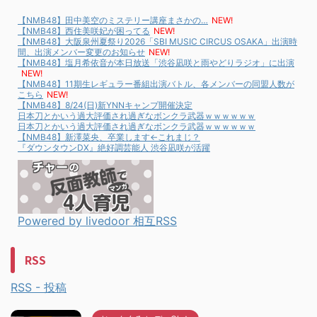
【NMB48】田中美空のミステリー講座まさかの…
NEW!
【NMB48】西住美咲妃が困ってる
NEW!
【NMB48】大阪泉州夏祭り2026「SBI MUSIC CIRCUS OSAKA」出演時
間、出演メンバー変更のお知らせ
NEW!
【NMB48】塩月希依音が本日放送「渋谷凪咲と雨やどりラジオ」に出演
NEW!
【NMB48】11期生レギュラー番組出演バトル、各メンバーの同盟人数が
こちら
NEW!
【NMB48】8/24(日)新YNNキャンプ開催決定
日本刀とかいう過大評価され過ぎなボンクラ武器ｗｗｗｗｗｗ
日本刀とかいう過大評価され過ぎなボンクラ武器ｗｗｗｗｗｗ
【NMB48】新澤菜央、卒業します←これまじ？
『ダウンタウンDX』絶好調芸能人 渋谷凪咲が活躍
Powered by livedoor 相互RSS
RSS
RSS - 投稿