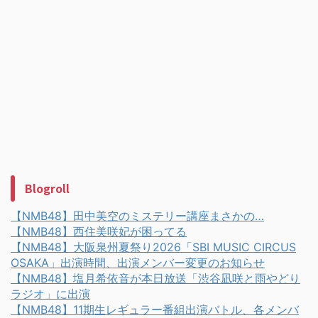
Blogroll
【NMB48】田中美空のミステリー講座まさかの…
【NMB48】西住美咲妃が困ってる
【NMB48】大阪泉州夏祭り2026「SBI MUSIC CIRCUS
OSAKA」出演時間、出演メンバー変更のお知らせ
【NMB48】塩月希依音が本日放送「渋谷凪咲と雨やどり
ラジオ」に出演
【NMB48】11期生レギュラー番組出演バトル、各メンバ