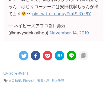
ゃん、はじりコーナーには安田桃寧ちゃんが出
てます
pic.twitter.com/yPmtSJOz6Y
— ネイビーズアフロ皆川勇気
(@navysdekkaihou)
November 14, 2019
-
ロケ方NMB48
-
出口結菜
,
原かれん
,
安田桃寧
,
川上千尋