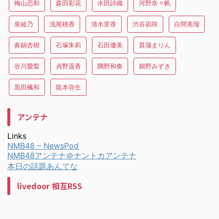
梅山恋和
森田彩花
水田詩織
河野奈々帆
泉綾乃
浅尾桃香
清水里香
渋谷凪咲
白間美瑠
眞鍋杏樹
石塚朱莉
石田優美
菖蒲まりん
谷川愛梨
貞野遥香
隅野和奏
鵜野みずき
黒田楓和
龍本弥生
アンテナ
Links
NMB48 – NewsPod
NMB48アンテナ＠ナントカアンテナ
本日の話題あんてな
livedoor 相互RSS