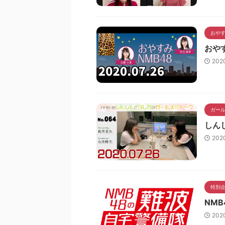
おやす
おやす
202
ガー
しん
202
特別
NMB
202