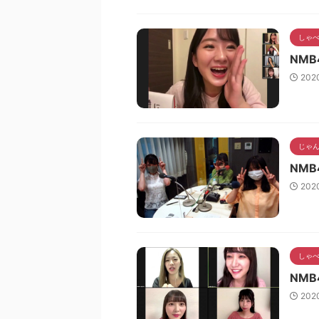
しゃ
NMB
202
じゃん
NMB
202
しゃ
NMB
202