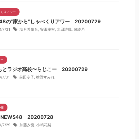
べくりアワー
48の”家から”しゃべくりアワー 20200729
0/7/31
塩月希依音
,
安田桃寧
,
水田詩織
,
泉綾乃
こー
もとラジオ高校〜らじこー 20200729
0/7/31
前田令子
,
横野すみれ
48
 NEWS48 20200728
0/7/29
加藤夕夏
,
小嶋花梨