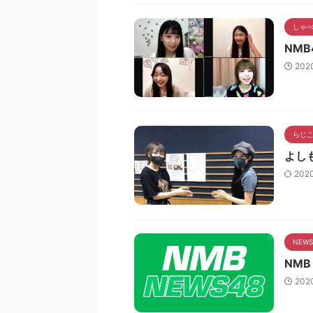
しゃ
NMB
202
らじ
よし
202
NEWS
NMB
202