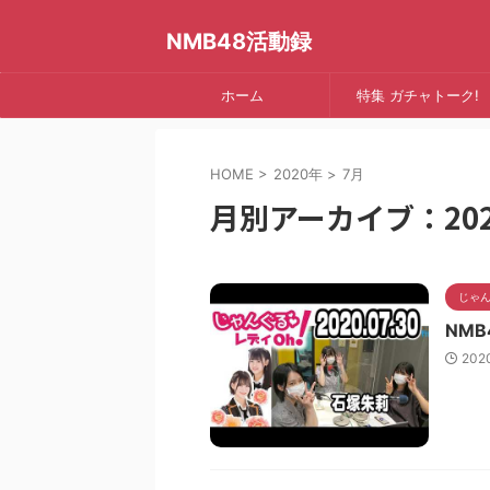
NMB48活動録
ホーム
特集 ガチャトーク!
HOME
>
2020年
>
7月
月別アーカイブ：202
じゃん
NMB
202