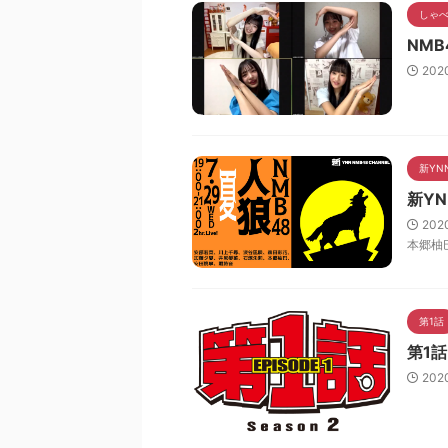
しゃ
NMB
202
新YN
新YN
202
本郷柚
第1話
第1話
202