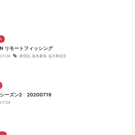
N
NN リモートフィッシング
0/7/24
南羽諒
,
坂本夏海
,
塩月希依音
シーズン2 20200719
0/7/24
こー