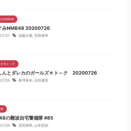
みNMB48
みNMB48 20200726
0/7/27
加藤夕夏
,
安田桃寧
ルズ☆ト～ク
しんとダレカのガールズ☆ト～ク 20200726
0/7/26
新澤菜央
,
石田優美
企画
48の難波自宅警備隊 #85
0/7/26
安田桃寧
,
山本彩加