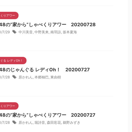
べくりアワー
48の”家から”しゃべくりアワー 20200728
0/7/29
中川美音
,
中野美来
,
南羽諒
,
坂本夏海
ぐる レディOh！
48のじゃんぐる レディOh！ 20200727
0/7/28
原かれん
,
本郷柚巴
,
東由樹
べくりアワー
48の”家から”しゃべくりアワー 20200727
0/7/28
原かれん
,
堀詩音
,
森田彩花
,
鵜野みずき