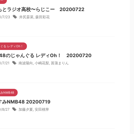
もとラジオ高校〜らじこー 20200722
0/7/23
井尻晏菜
,
森田彩花
ぐる レディOh！
48のじゃんぐる レディOh！ 20200720
0/7/21
南波陽向
,
小嶋花梨
,
菖蒲まりん
みNMB48
みNMB48 20200719
0/8/27
加藤夕夏
,
安田桃寧