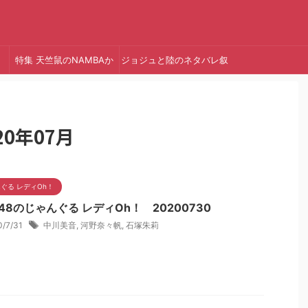
特集 天竺鼠のNAMBAか
ジョジュと陸のネタバレ叙
っ!
述トリック
0年07月
ぐる レディOh！
48のじゃんぐる レディOh！ 20200730
0/7/31
中川美音
,
河野奈々帆
,
石塚朱莉