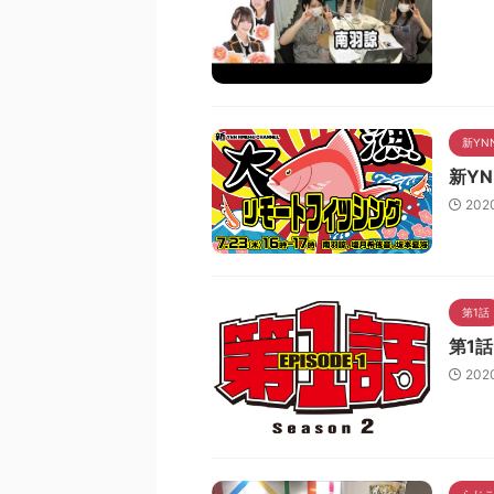
新YN
新Y
202
第1話
第1話
202
らじ