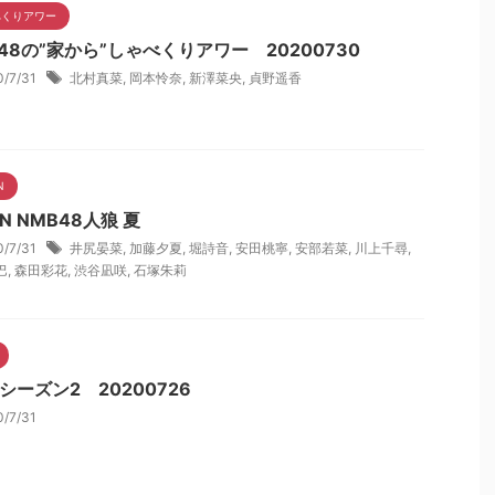
べくりアワー
48の”家から”しゃべくりアワー 20200730
0/7/31
北村真菜
,
岡本怜奈
,
新澤菜央
,
貞野遥香
N
N NMB48人狼 夏
0/7/31
井尻晏菜
,
加藤夕夏
,
堀詩音
,
安田桃寧
,
安部若菜
,
川上千尋
,
巴
,
森田彩花
,
渋谷凪咲
,
石塚朱莉
シーズン2 20200726
0/7/31