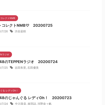
コレクトNMB
コレクトNMB♡ 20200725
0/7/26
渋谷凪咲
PENラジオ
48のTEPPENラジオ 20200724
0/7/25
吉田朱里
,
石田優美
ぐる レディOh！
48のじゃんぐる レディOh！ 20200723
0/7/24
中川美音
,
南羽諒
,
河野奈々帆