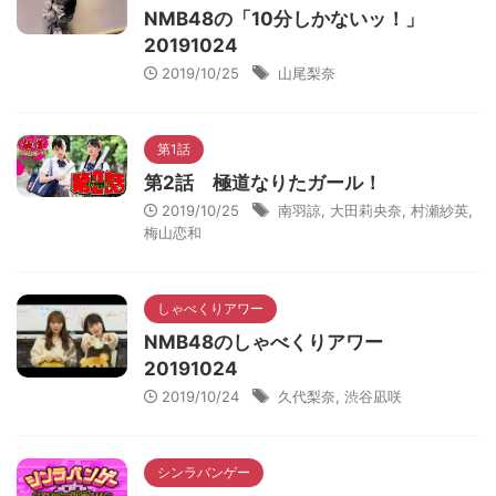
NMB48の「10分しかないッ！」
20191024
2019/10/25
山尾梨奈
第1話
第2話 極道なりたガール！
2019/10/25
南羽諒
,
大田莉央奈
,
村瀬紗英
,
梅山恋和
しゃべくりアワー
NMB48のしゃべくりアワー
20191024
2019/10/24
久代梨奈
,
渋谷凪咲
シンラバンゲー