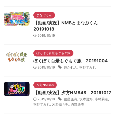
まなぶくん
【動画/実況】NMBとまなぶくん
20191018
2019/10/19
ぽくぽく百景もぐもぐ旅
ぽくぽく百景もぐもぐ旅 20191004
2019/10/19
原かれん
,
横野すみれ
夕方NMB48
【動画/実況】夕方NMB48 20191017
2019/10/18
佐藤亜海
,
坂本夏海
,
小林莉奈
,
横野すみれ
,
河野奈々帆
,
貞野遥香