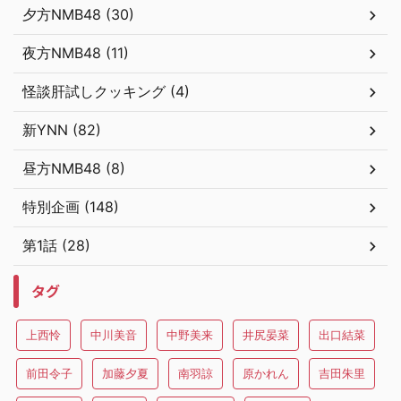
夕方NMB48 (30)
夜方NMB48 (11)
怪談肝試しクッキング (4)
新YNN (82)
昼方NMB48 (8)
特別企画 (148)
第1話 (28)
タグ
上西怜
中川美音
中野美来
井尻晏菜
出口結菜
前田令子
加藤夕夏
南羽諒
原かれん
吉田朱里