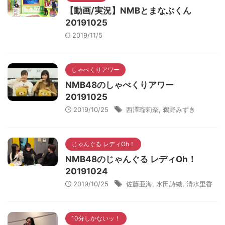
【動画/実況】NMBとまなぶくん
20191025
2019/11/5
しゃべくりアワー
NMB48のしゃべくりアワー
20191025
2019/10/25
西澤瑠莉奈
,
鵜野みずき
じゃんぐる レディOh！
NMB48のじゃんぐる レディOh！
20191024
2019/10/25
佐藤亜海
,
水田詩織
,
清水里香
10分しかないッ！