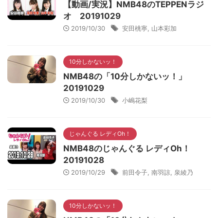
【動画/実況】NMB48のTEPPENラジ
オ 20191029
2019/10/30
安田桃寧
,
山本彩加
10分しかないッ！
NMB48の「10分しかないッ！」
20191029
2019/10/30
小嶋花梨
じゃんぐる レディOh！
NMB48のじゃんぐる レディOh！
20191028
2019/10/29
前田令子
,
南羽諒
,
泉綾乃
10分しかないッ！