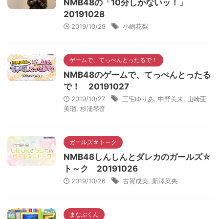
NMB48の「10分しかないッ！」
20191028
2019/10/29
小嶋花梨
ゲームで、てっぺんとったるで！
NMB48のゲームで、てっぺんとったる
で！ 20191027
2019/10/27
三宅ゆりあ
,
中野美来
,
山崎亜
美瑠
,
杉浦琴音
ガールズ☆ト～ク
NMB48しんしんとダレカのガールズ☆
ト～ク 20191026
2019/10/26
古賀成美
,
新澤菜央
まなぶくん