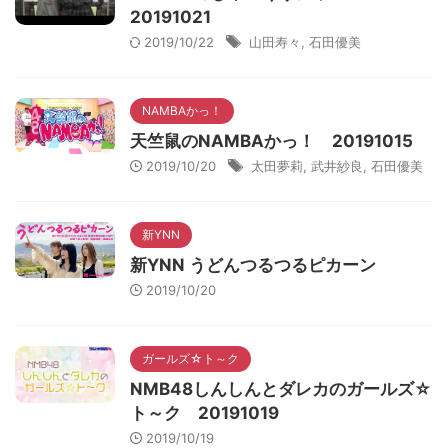
20191021
2019/10/22
山田寿々
,
石田優美
NAMBAかっ！
天竺鼠のNAMBAかっ！ 20191015
2019/10/20
太田夢莉
,
武井紗良
,
石田優美
新YNN
新YNN うどんつるつるピカーン
2019/10/20
ガールズ☆ト～ク
NMB48しんしんとダレカのガールズ☆
ト～ク 20191019
2019/10/19