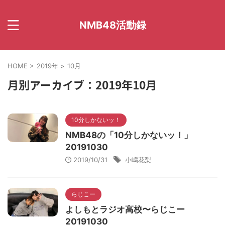
NMB48活動録
HOME
>
2019年
>
10月
月別アーカイブ：2019年10月
10分しかないッ！
NMB48の「10分しかないッ！」
20191030
2019/10/31
小嶋花梨
らじこー
よしもとラジオ高校〜らじこー
20191030