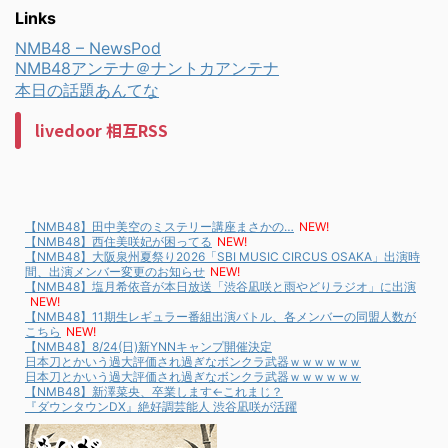
Links
NMB48 – NewsPod
NMB48アンテナ＠ナントカアンテナ
本日の話題あんてな
livedoor 相互RSS
【NMB48】田中美空のミステリー講座まさかの…
NEW!
【NMB48】西住美咲妃が困ってる
NEW!
【NMB48】大阪泉州夏祭り2026「SBI MUSIC CIRCUS OSAKA」出演時
間、出演メンバー変更のお知らせ
NEW!
【NMB48】塩月希依音が本日放送「渋谷凪咲と雨やどりラジオ」に出演
NEW!
【NMB48】11期生レギュラー番組出演バトル、各メンバーの同盟人数が
こちら
NEW!
【NMB48】8/24(日)新YNNキャンプ開催決定
日本刀とかいう過大評価され過ぎなボンクラ武器ｗｗｗｗｗｗ
日本刀とかいう過大評価され過ぎなボンクラ武器ｗｗｗｗｗｗ
【NMB48】新澤菜央、卒業します←これまじ？
『ダウンタウンDX』絶好調芸能人 渋谷凪咲が活躍