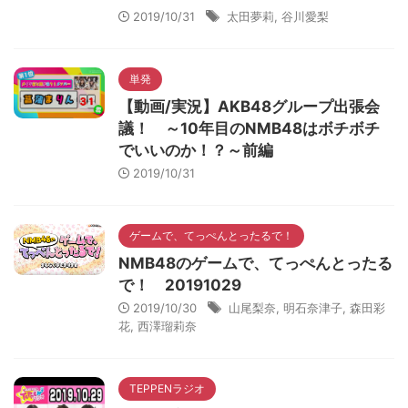
2019/10/31
太田夢莉
,
谷川愛梨
単発
【動画/実況】AKB48グループ出張会
議！ ～10年目のNMB48はボチボチ
でいいのか！？～前編
2019/10/31
ゲームで、てっぺんとったるで！
NMB48のゲームで、てっぺんとったる
で！ 20191029
2019/10/30
山尾梨奈
,
明石奈津子
,
森田彩
花
,
西澤瑠莉奈
TEPPENラジオ