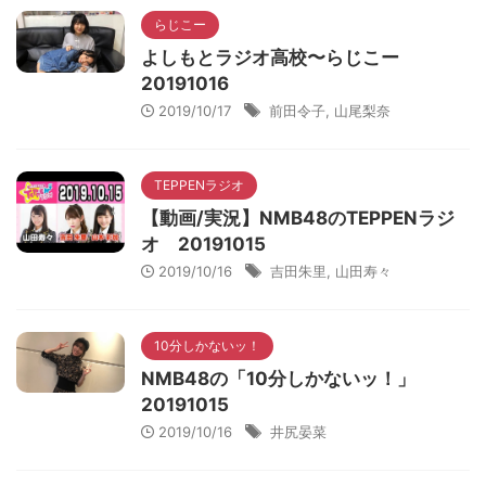
らじこー
よしもとラジオ高校〜らじこー
20191016
2019/10/17
前田令子
,
山尾梨奈
TEPPENラジオ
【動画/実況】NMB48のTEPPENラジ
オ 20191015
2019/10/16
吉田朱里
,
山田寿々
10分しかないッ！
NMB48の「10分しかないッ！」
20191015
2019/10/16
井尻晏菜