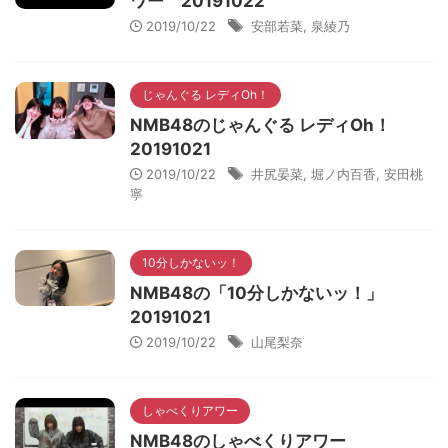
ワー 20191022
2019/10/22
安部若菜
,
泉綾乃
じゃんぐる レディOh！
NMB48のじゃんぐる レディOh！
20191021
2019/10/22
井尻晏菜
,
堀ノ内百香
,
安田桃
寧
10分しかないッ！
NMB48の「10分しかないッ！」
20191021
2019/10/22
山尾梨奈
しゃべくりアワー
NMB48のしゃべくりアワー