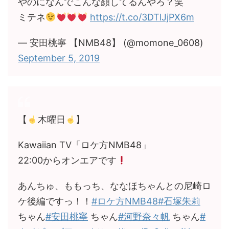
やのになんでこんな顔してるんやろ？笑
ミテネ
https://t.co/3DTlJjPX6m
— 安田桃寧 【NMB48】 (@momone_0608)
September 5, 2019
【
木曜日
】
Kawaiian TV「ロケ方NMB48」
22:00からオンエアです
あんちゅ、ももっち、ななほちゃんとの尼崎ロ
ケ後編ですっ！！
#ロケ方NMB48
#石塚朱莉
ちゃん
#安田桃寧
ちゃん
#河野奈々帆
ちゃん
#