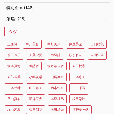
特別企画 (148)
第1話 (28)
タグ
上西怜
中川美音
中野美来
井尻晏菜
出口結菜
前田令子
加藤夕夏
南羽諒
原かれん
吉田朱里
坂本夏海
堀詩音
塩月希依音
安田桃寧
安部若菜
小嶋花梨
山尾梨奈
山本彩加
山本望叶
山田寿々
岡本怜奈
川上千尋
平山真衣
新澤菜央
本郷柚巴
桜田彩叶
梅山恋和
森田彩花
水田詩織
河野奈々帆