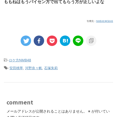
ももねはもうパイセン方で出てもらう方が正しいよな
引用元：
NMB48★5846
-
ロケ方NMB48
-
安田桃寧
,
河野奈々帆
,
石塚朱莉
comment
メールアドレスが公開されることはありません。
※
が付いてい