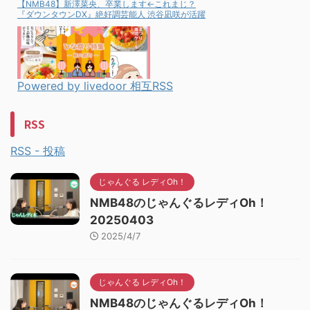
【NMB48】新澤菜央、卒業します←これまじ？
『ダウンタウンDX』絶好調芸能人 渋谷凪咲が活躍
Powered by livedoor 相互RSS
RSS
RSS - 投稿
じゃんぐる レディOh！
NMB48のじゃんぐるレディOh！
20250403
2025/4/7
じゃんぐる レディOh！
NMB48のじゃんぐるレディOh！