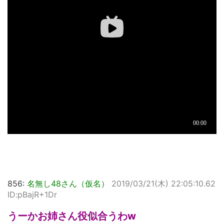
856:
名無し48さん（仮名）
2019/03/21(木) 22:05:10.62
ID:pBajR+1Dr
うーかお姉さん役似合うわw