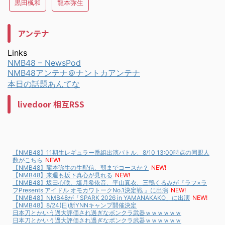
黒田楓和
龍本弥生
アンテナ
Links
NMB48 – NewsPod
NMB48アンテナ＠ナントカアンテナ
本日の話題あんてな
livedoor 相互RSS
【NMB48】11期生レギュラー番組出演バトル、8/10 13:00時点の同盟人
数がこちら
NEW!
【NMB48】龍本弥生の生配信、朝までコースか？
NEW!
【NMB48】来週も坂下真心が見れる
NEW!
【NMB48】坂田心咲、塩月希依音、平山真衣、三鴨くるみが『ラフ×ラ
フPresents アイドル オモカワトークNo.1決定戦 』に出演
NEW!
【NMB48】NMB48が「SPARK 2026 in YAMANAKAKO」に出演
NEW!
【NMB48】8/24(日)新YNNキャンプ開催決定
日本刀とかいう過大評価され過ぎなボンクラ武器ｗｗｗｗｗｗ
日本刀とかいう過大評価され過ぎなボンクラ武器ｗｗｗｗｗｗ