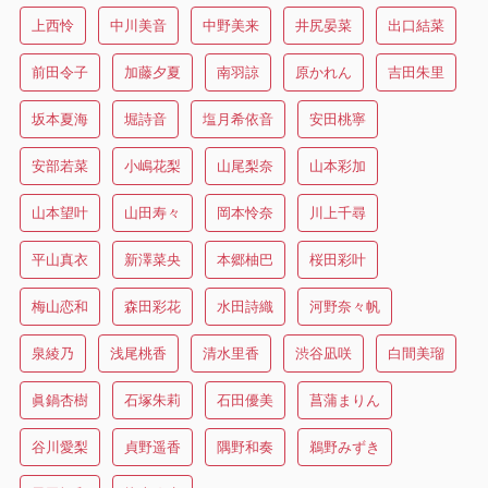
上西怜
中川美音
中野美来
井尻晏菜
出口結菜
前田令子
加藤夕夏
南羽諒
原かれん
吉田朱里
坂本夏海
堀詩音
塩月希依音
安田桃寧
安部若菜
小嶋花梨
山尾梨奈
山本彩加
山本望叶
山田寿々
岡本怜奈
川上千尋
平山真衣
新澤菜央
本郷柚巴
桜田彩叶
梅山恋和
森田彩花
水田詩織
河野奈々帆
泉綾乃
浅尾桃香
清水里香
渋谷凪咲
白間美瑠
眞鍋杏樹
石塚朱莉
石田優美
菖蒲まりん
谷川愛梨
貞野遥香
隅野和奏
鵜野みずき