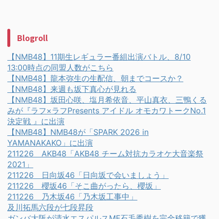
Blogroll
【NMB48】11期生レギュラー番組出演バトル、8/10
13:00時点の同盟人数がこちら
【NMB48】龍本弥生の生配信、朝までコースか？
【NMB48】来週も坂下真心が見れる
【NMB48】坂田心咲、塩月希依音、平山真衣、三鴨くる
みが『ラフ×ラフPresents アイドル オモカワトークNo.1
決定戦 』に出演
【NMB48】NMB48が「SPARK 2026 in
YAMANAKAKO」に出演
211226 AKB48「AKB48 チーム対抗カラオケ大音楽祭
2021」
211226 日向坂46「日向坂で会いましょう」
211226 櫻坂46「そこ曲がったら、櫻坂」
211226 乃木坂46「乃木坂工事中」
及川拓馬六段が七段昇段
ガンバ大阪が清水エスパルスMF石毛秀樹を完全移籍で獲