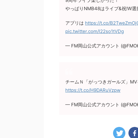
9周年ライブ楽しかった！
やっぱりNMB48はライブ&祝!W選
アプリは
https://t.co/B2TweZmOj
pic.twitter.com/l22so1tVDg
— FM岡山公式アカウント (@FMOK
チームＮ「がっつきガールズ」MVを
https://t.co/H9DARuVzpw
— FM岡山公式アカウント (@FMOK