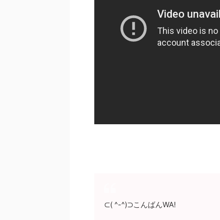
⊂( ^-^)⊃こんばんWA!