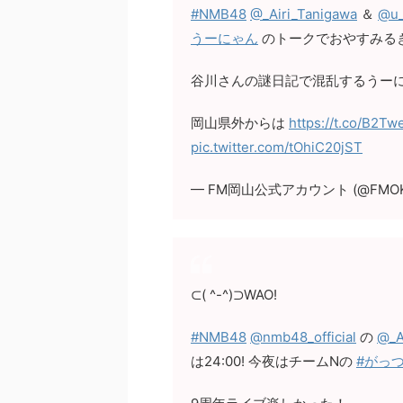
#NMB48
@_Airi_Tanigawa
＆
@u_
うーにゃん
のトークでおやすみる
谷川さんの謎日記で混乱するうー
岡山県外からは
https://t.co/B2T
pic.twitter.com/tOhiC20jST
— FM岡山公式アカウント (@FMOK
⊂( ^-^)⊃WAO!
#NMB48
@nmb48_official
の
@_A
は24:00! 今夜はチームNの
#がっ