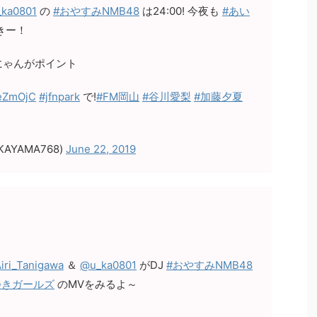
ka0801
の
#おやすみNMB48
は24:00! 今夜も
#あい
きー！
にゃんがポイント
weZmOjC
#jfnpark
で!
#FM岡山
#谷川愛梨
#加藤夕夏
AYAMA768)
June 22, 2019
iri_Tanigawa
＆
@u_ka0801
がDJ
#おやすみNMB48
つきガールズ
のMVをみるよ～