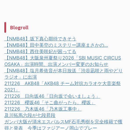
Blogroll
【NMB48】坂下真心期待できそう
【NMB48】田中美空のミステリー講座まさかの…
【NMB48】西住美咲妃が困ってる
【NMB48】大阪泉州夏祭り2026「SBI MUSIC CIRCUS
OSAKA」出演時間、出演メンバー変更のお知らせ
【NMB48】塩月希依音が本日放送「渋谷凪咲と雨やどり
ラジオ」に出演
211226 AKB48「AKB48 チーム対抗カラオケ大音楽祭
2021」
211226 日向坂46「日向坂で会いましょう」
211226 櫻坂46「そこ曲がったら、櫻坂」
211226 乃木坂46「乃木坂工事中」
及川拓馬六段が七段昇段
ガンバ大阪が清水エスパルスMF石毛秀樹を完全移籍で獲
得と発表 今季はファジアーノ岡山でプレー