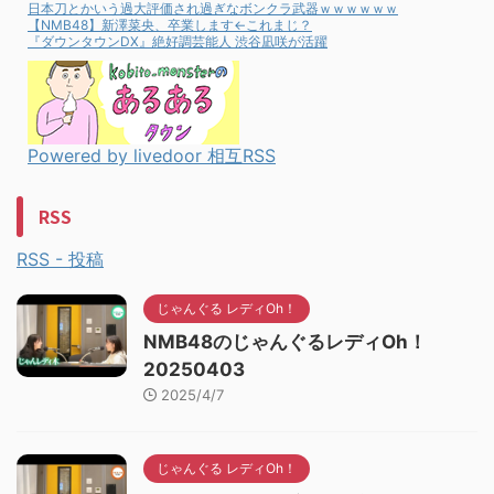
日本刀とかいう過大評価され過ぎなボンクラ武器ｗｗｗｗｗｗ
【NMB48】新澤菜央、卒業します←これまじ？
『ダウンタウンDX』絶好調芸能人 渋谷凪咲が活躍
Powered by livedoor 相互RSS
RSS
RSS - 投稿
じゃんぐる レディOh！
NMB48のじゃんぐるレディOh！
20250403
2025/4/7
じゃんぐる レディOh！