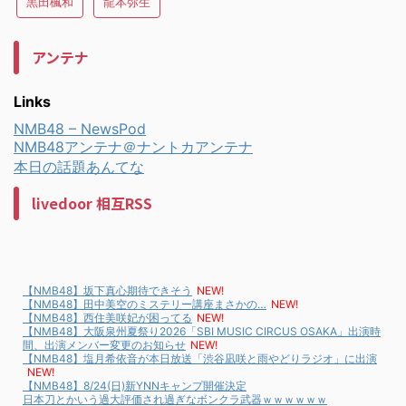
黒田楓和
龍本弥生
アンテナ
Links
NMB48 – NewsPod
NMB48アンテナ＠ナントカアンテナ
本日の話題あんてな
livedoor 相互RSS
【NMB48】坂下真心期待できそう
NEW!
【NMB48】田中美空のミステリー講座まさかの…
NEW!
【NMB48】西住美咲妃が困ってる
NEW!
【NMB48】大阪泉州夏祭り2026「SBI MUSIC CIRCUS OSAKA」出演時
間、出演メンバー変更のお知らせ
NEW!
【NMB48】塩月希依音が本日放送「渋谷凪咲と雨やどりラジオ」に出演
NEW!
【NMB48】8/24(日)新YNNキャンプ開催決定
日本刀とかいう過大評価され過ぎなボンクラ武器ｗｗｗｗｗｗ