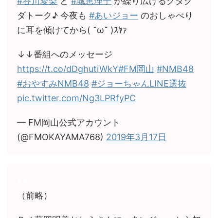
#谷川愛梨
と
#城恵理子
が繰り広げるグダグ
ダトーク♪ 今夜も
#あいジョー
のおしゃべり
に耳を傾けてから( ˘ω˘ )ｽﾔｧ
↓↓番組へのメッセージ
https://t.co/dDghutiWkY
#FM岡山
#NMB48
#おやすみNMB48
#ジョーちゃんLINE選抜
pic.twitter.com/Ng3LPRfyPC
— FM岡山公式アカウント
(@FMOKAYAMA768)
2019年3月17日
（前略）