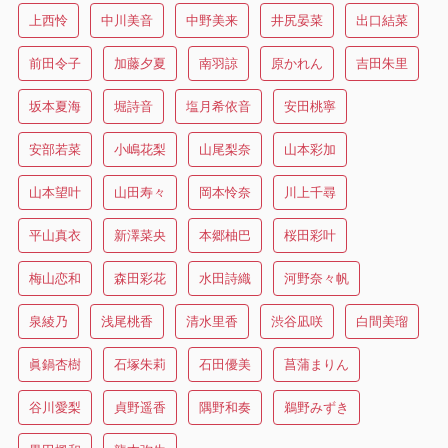
上西怜
中川美音
中野美来
井尻晏菜
出口結菜
前田令子
加藤夕夏
南羽諒
原かれん
吉田朱里
坂本夏海
堀詩音
塩月希依音
安田桃寧
安部若菜
小嶋花梨
山尾梨奈
山本彩加
山本望叶
山田寿々
岡本怜奈
川上千尋
平山真衣
新澤菜央
本郷柚巴
桜田彩叶
梅山恋和
森田彩花
水田詩織
河野奈々帆
泉綾乃
浅尾桃香
清水里香
渋谷凪咲
白間美瑠
眞鍋杏樹
石塚朱莉
石田優美
菖蒲まりん
谷川愛梨
貞野遥香
隅野和奏
鵜野みずき