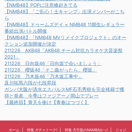
【NMB48】POPに注意喚起きてる
【NMB48】「ご乱心！士キャンプ」出演メンバーがこち
ら
【NMB48】ドゥームズデイ × NMB48 11期生レギュラー
番組出演バトル開催
【NMB48】『NMB48 MVリメイクプロジェクト』のオー
クション追加開催が決定
211226 AKB48「AKB48 チーム対抗カラオケ大音楽祭
2021」
211226 日向坂46「日向坂で会いましょう」
211226 櫻坂46「そこ曲がったら、櫻坂」
211226 乃木坂46「乃木坂工事中」
及川拓馬六段が七段昇段
ガンバ大阪が清水エスパルスMF石毛秀樹を完全移籍で獲
得と発表 今季はファジアーノ岡山でプレー
【最終回】青天を衝け【青春はつづく】
ホーム
特集 ガチャトーク!
特集 天竺鼠のNAMBAかっ!
ジョジ