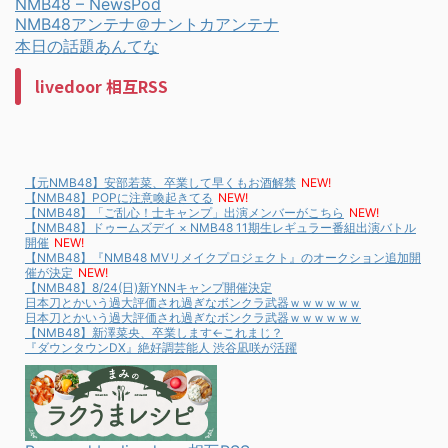
NMB48 – NewsPod
NMB48アンテナ＠ナントカアンテナ
本日の話題あんてな
livedoor 相互RSS
【元NMB48】安部若菜、卒業して早くもお酒解禁
NEW!
【NMB48】POPに注意喚起きてる
NEW!
【NMB48】「ご乱心！士キャンプ」出演メンバーがこちら
NEW!
【NMB48】ドゥームズデイ × NMB48 11期生レギュラー番組出演バトル
開催
NEW!
【NMB48】『NMB48 MVリメイクプロジェクト』のオークション追加開
催が決定
NEW!
【NMB48】8/24(日)新YNNキャンプ開催決定
日本刀とかいう過大評価され過ぎなボンクラ武器ｗｗｗｗｗｗ
日本刀とかいう過大評価され過ぎなボンクラ武器ｗｗｗｗｗｗ
【NMB48】新澤菜央、卒業します←これまじ？
『ダウンタウンDX』絶好調芸能人 渋谷凪咲が活躍