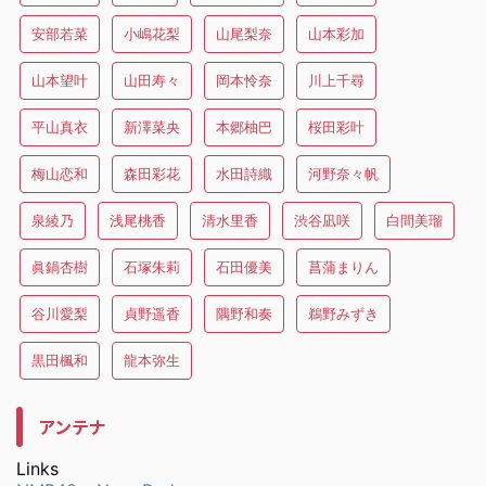
安部若菜
小嶋花梨
山尾梨奈
山本彩加
山本望叶
山田寿々
岡本怜奈
川上千尋
平山真衣
新澤菜央
本郷柚巴
桜田彩叶
梅山恋和
森田彩花
水田詩織
河野奈々帆
泉綾乃
浅尾桃香
清水里香
渋谷凪咲
白間美瑠
眞鍋杏樹
石塚朱莉
石田優美
菖蒲まりん
谷川愛梨
貞野遥香
隅野和奏
鵜野みずき
黒田楓和
龍本弥生
アンテナ
Links