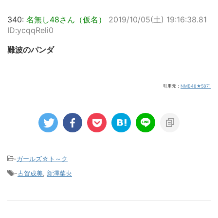
340:
名無し48さん（仮名）
2019/10/05(土) 19:16:38.81
ID:ycqqReli0
難波のパンダ
引用元：
NMB48★5871
-
ガールズ☆ト～ク
-
古賀成美
,
新澤菜央