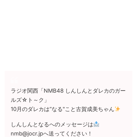
ラジオ関西「NMB48 しんしんとダレカのガー
ルズ☆ト～ク」
10月のダレカは“なる"こと古賀成美ちゃん
しんしんとなるへのメッセージは
nmb@jocr.jpへ送ってください！