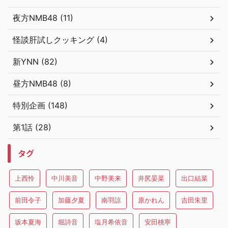
夜方NMB48 (11)
怪談肝試しクッキング (4)
新YNN (82)
昼方NMB48 (8)
特別企画 (148)
第1話 (28)
タグ
上西怜
中川美音
中野美来
井尻晏菜
出口結菜
前田令子
加藤夕夏
南羽諒
原かれん
吉田朱里
坂本夏海
堀詩音
塩月希依音
安田桃寧