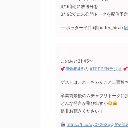
3/16(日)に放送分を
3/19(水)に未公開トークを配信予
— ポッター平井 (@potter_hirai)
M
このあと21:45〜
#NMB48
の
#TEPPENラジオ
ゲストは、れーちゃんこと上西怜
卒業前最後のムチャブリトークに
どんな発言が飛び出すか
是非お聴きください！
https://t.co/oy072e3qQi
#安部