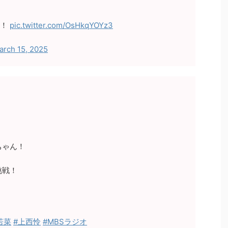
定！
pic.twitter.com/OsHkqYOYz3
arch 15, 2025
ちゃん！
挑戦！
若菜
#上西怜
#MBSラジオ