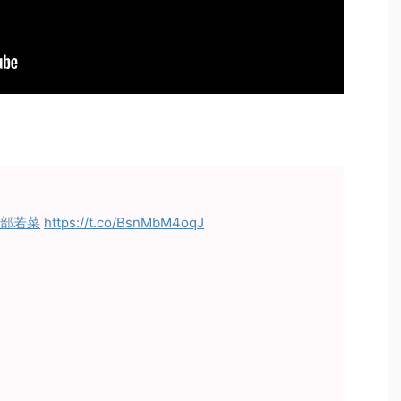
安部若菜
https://t.co/BsnMbM4oqJ