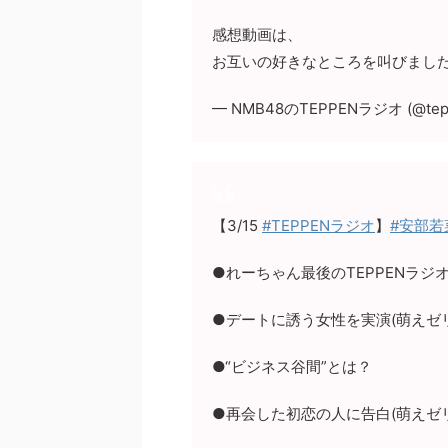
感想動画は、
お互いの好きなところを叫びまし
— NMB48のTEPPENラジオ (@tepp
【3/15
#TEPPENラジオ
】
#安部若
●れーちゃん最後のTEPPENラジ
●デートに誘う女性を実演(萌えゼ
●“ビジネス谷間”とは？
●再会した初恋の人に告白(萌えゼ