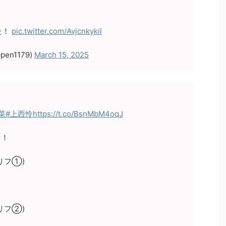
た！
pic.twitter.com/AvjcnkykiI
en1179)
March 15, 2025
菜
#上西怜
https://t.co/BsnMbM4oqJ
オ！
リフ①)
リフ②)