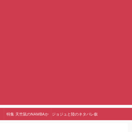
特集 天竺鼠のNAMBAか
ジョジュと陸のネタバレ叙
っ!
述トリック