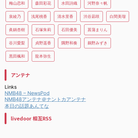
梅山恋和
森田彩花
水田詩織
河野奈々帆
泉綾乃
浅尾桃香
清水里香
渋谷凪咲
白間美瑠
眞鍋杏樹
石塚朱莉
石田優美
菖蒲まりん
谷川愛梨
貞野遥香
隅野和奏
鵜野みずき
黒田楓和
龍本弥生
アンテナ
Links
NMB48 – NewsPod
NMB48アンテナ＠ナントカアンテナ
本日の話題あんてな
livedoor 相互RSS