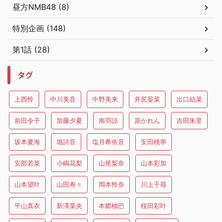
昼方NMB48 (8)
特別企画 (148)
第1話 (28)
タグ
上西怜
中川美音
中野美来
井尻晏菜
出口結菜
前田令子
加藤夕夏
南羽諒
原かれん
吉田朱里
坂本夏海
堀詩音
塩月希依音
安田桃寧
安部若菜
小嶋花梨
山尾梨奈
山本彩加
山本望叶
山田寿々
岡本怜奈
川上千尋
平山真衣
新澤菜央
本郷柚巴
桜田彩叶