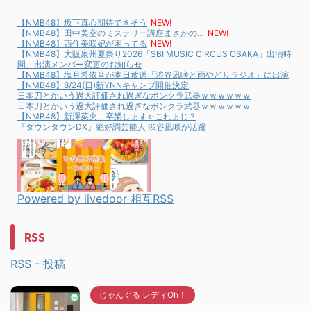
【NMB48】坂下真心期待できそう
NEW!
【NMB48】田中美空のミステリー講座まさかの…
NEW!
【NMB48】西住美咲妃が困ってる
NEW!
【NMB48】大阪泉州夏祭り2026「SBI MUSIC CIRCUS OSAKA」出演時
間、出演メンバー変更のお知らせ
【NMB48】塩月希依音が本日放送「渋谷凪咲と雨やどりラジオ」に出演
【NMB48】8/24(日)新YNNキャンプ開催決定
日本刀とかいう過大評価され過ぎなボンクラ武器ｗｗｗｗｗｗ
日本刀とかいう過大評価され過ぎなボンクラ武器ｗｗｗｗｗｗ
【NMB48】新澤菜央、卒業します←これまじ？
『ダウンタウンDX』絶好調芸能人 渋谷凪咲が活躍
Powered by livedoor 相互RSS
RSS
RSS - 投稿
じゃんぐる レディOh！