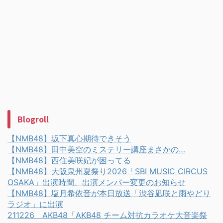
Blogroll
【NMB48】坂下真心期待できそう
【NMB48】田中美空のミステリー講座まさかの…
【NMB48】西住美咲妃が困ってる
【NMB48】大阪泉州夏祭り2026「SBI MUSIC CIRCUS
OSAKA」出演時間、出演メンバー変更のお知らせ
【NMB48】塩月希依音が本日放送「渋谷凪咲と雨やどり
ラジオ」に出演
211226 AKB48「AKB48 チーム対抗カラオケ大音楽祭