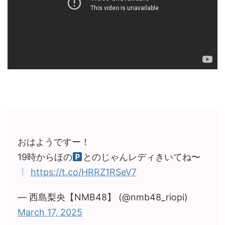
おはようですー！
19時からほの
とのじゃんレディきいてね〜
https://t.co/HRRZ1RSeV7
— 西島梨央【NMB48】 (@nmb48_riopi)
March 17, 2025