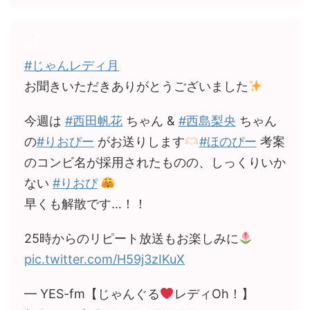
#じゃんレディ月
お聞きいただきありがとうございました
今週は
#西田帆花
ちゃん &
#西島梨央
ちゃん
の
#りおぴー
がお送りします
#ほのぴー
考案
のコンビ名が採用されたものの、しっくりいか
ない
#りおぴ
早くも解散です…！！
25時からのリピート放送もお楽しみに
pic.twitter.com/H59j3zIKuX
— YES-fm【じゃんぐる
レディOh！】