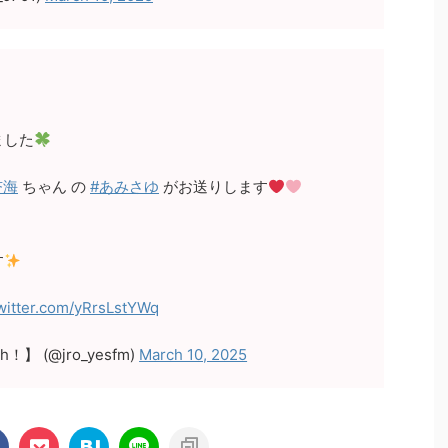
ました
杏海
ちゃん の
#あみさゆ
がお送りします
す
twitter.com/yRrsLstYWq
！】 (@jro_yesfm)
March 10, 2025