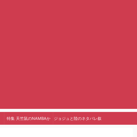
特集 天竺鼠のNAMBAか
ジョジュと陸のネタバレ叙
っ!
述トリック