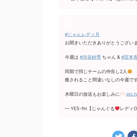
#じゃんレディ月
お聞きいただきありがとうござい
今週は
#渋谷紗雪
ちゃん &
#宮本
同期で同じチームの仲良し2人
癒されること間違いなしの今週で
木曜日の放送もお楽しみに
pic.
— YES-fm【じゃんぐる
レディOh