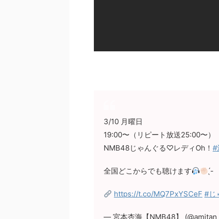
3/10 月曜日
19:00〜（リピート放送25:00〜）
NMB48じゃんぐる♡レディOh！
全国どこからでも聴けます
̖́-
https://t.co/MQ7PxYSCeF
#じ
— 宮本杏海【NMB48】 (@amitan_