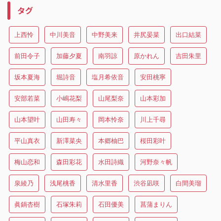
タグ
上西怜
中川美音
中野美来
井尻晏菜
出口結菜
前田令子
加藤夕夏
南羽諒
原かれん
吉田朱里
坂本夏海
堀詩音
塩月希依音
安田桃寧
安部若菜
小嶋花梨
山尾梨奈
山本彩加
山本望叶
山田寿々
岡本怜奈
川上千尋
平山真衣
新澤菜央
本郷柚巴
桜田彩叶
梅山恋和
森田彩花
水田詩織
河野奈々帆
泉綾乃
浅尾桃香
清水里香
渋谷凪咲
白間美瑠
眞鍋杏樹
石塚朱莉
石田優美
菖蒲まりん