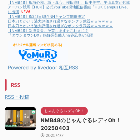
【NMB48】板垣心和、坂下真心、桜田彩叶、田中美空、平山真衣が兵庫
アーバン競馬【HUK】公式YouTube現地配信番組「HUK Campus Live」
に出演
NEW!
【NMB48】8/24(日)新YNNキャンプ開催決定
日本刀とかいう過大評価され過ぎなボンクラ武器ｗｗｗｗｗｗ
日本刀とかいう過大評価され過ぎなボンクラ武器ｗｗｗｗｗｗ
【NMB48】新澤菜央、卒業します←これまじ？
『ダウンタウンDX』絶好調芸能人 渋谷凪咲が活躍
Powered by livedoor 相互RSS
RSS
RSS - 投稿
じゃんぐる レディOh！
NMB48のじゃんぐるレディOh！
20250403
2025/4/7