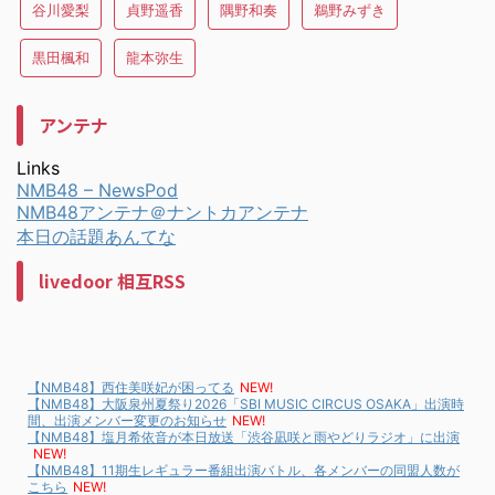
谷川愛梨
貞野遥香
隅野和奏
鵜野みずき
黒田楓和
龍本弥生
アンテナ
Links
NMB48 – NewsPod
NMB48アンテナ＠ナントカアンテナ
本日の話題あんてな
livedoor 相互RSS
【NMB48】西住美咲妃が困ってる
NEW!
【NMB48】大阪泉州夏祭り2026「SBI MUSIC CIRCUS OSAKA」出演時
間、出演メンバー変更のお知らせ
NEW!
【NMB48】塩月希依音が本日放送「渋谷凪咲と雨やどりラジオ」に出演
NEW!
【NMB48】11期生レギュラー番組出演バトル、各メンバーの同盟人数が
こちら
NEW!