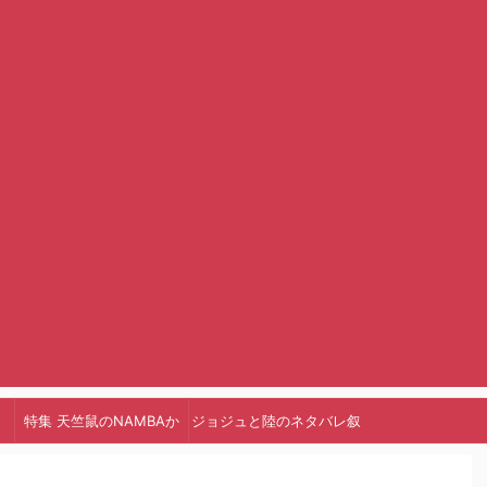
特集 天竺鼠のNAMBAか
ジョジュと陸のネタバレ叙
っ!
述トリック