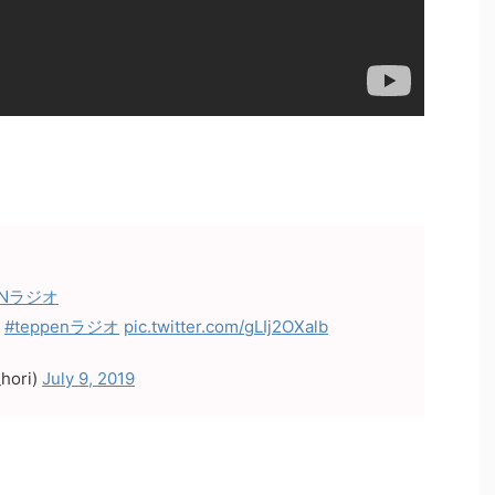
ENラジオ
！
#teppenラジオ
pic.twitter.com/gLIj2OXalb
hori)
July 9, 2019