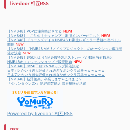
livedoor 相互RSS
【NMB48】POPに注意喚起きてる
NEW!
【NMB48】「ご乱心！士キャンプ」出演メンバーがこちら
NEW!
【NMB48】ドゥームズデイ × NMB48 11期生レギュラー番組出演バトル
開催
NEW!
【NMB48】『NMB48 MVリメイクプロジェクト』のオークション追加開
催が決定
NEW!
【NMB48】8/5(水)よりNMB48特製ポストカードが郵便局全19局と
NMB48オフィシャルショップで販売開始
NEW!
【NMB48】8/24(日)新YNNキャンプ開催決定
日本刀とかいう過大評価され過ぎなボンクラ武器ｗｗｗｗｗｗ
日本刀とかいう過大評価され過ぎなボンクラ武器ｗｗｗｗｗｗ
【NMB48】新澤菜央、卒業します←これまじ？
『ダウンタウンDX』絶好調芸能人 渋谷凪咲が活躍
Powered by livedoor 相互RSS
RSS