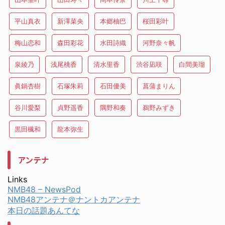
平山真衣
新澤菜央
本郷柚巴
桜田彩叶
梅山恋和
森田彩花
水田詩織
河野奈々帆
泉綾乃
浅尾桃香
清水里香
渋谷凪咲
白間美瑠
眞鍋杏樹
石塚朱莉
石田優美
菖蒲まりん
谷川愛梨
貞野遥香
隅野和奏
鵜野みずき
黒田楓和
龍本弥生
アンテナ
Links
NMB48 – NewsPod
NMB48アンテナ＠ナントカアンテナ
本日の話題あんてな