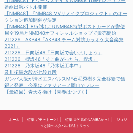
【NMB48】ドゥームズデイ × NMB48 11期生レギュラー
番組出演バトル開催
【NMB48】『NMB48 MVリメイクプロジェクト』のオー
クション追加開催が決定
【NMB48】8/5(水)よりNMB48特製ポストカードが郵便
局全19局とNMB48オフィシャルショップで販売開始
211226 AKB48「AKB48 チーム対抗カラオケ大音楽祭
2021」
211226 日向坂46「日向坂で会いましょう」
211226 櫻坂46「そこ曲がったら、櫻坂」
211226 乃木坂46「乃木坂工事中」
及川拓馬六段が七段昇段
ガンバ大阪が清水エスパルスMF石毛秀樹を完全移籍で獲
得と発表 今季はファジアーノ岡山でプレー
【最終回】青天を衝け【青春はつづく】
ホーム
特集 ガチャトーク!
特集 天竺鼠のNAMBAかっ!
ジョジ
ュと陸のネタバレ叙述トリック