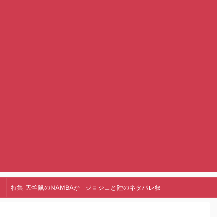
特集 天竺鼠のNAMBAか
ジョジュと陸のネタバレ叙
っ!
述トリック