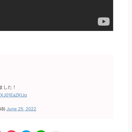
ました！
co/XJ01EaZKUq
48)
June 25, 2022