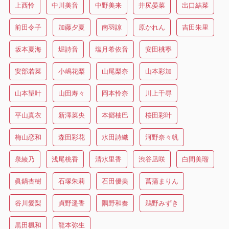
上西怜
中川美音
中野美来
井尻晏菜
出口結菜
前田令子
加藤夕夏
南羽諒
原かれん
吉田朱里
坂本夏海
堀詩音
塩月希依音
安田桃寧
安部若菜
小嶋花梨
山尾梨奈
山本彩加
山本望叶
山田寿々
岡本怜奈
川上千尋
平山真衣
新澤菜央
本郷柚巴
桜田彩叶
梅山恋和
森田彩花
水田詩織
河野奈々帆
泉綾乃
浅尾桃香
清水里香
渋谷凪咲
白間美瑠
眞鍋杏樹
石塚朱莉
石田優美
菖蒲まりん
谷川愛梨
貞野遥香
隅野和奏
鵜野みずき
黒田楓和
龍本弥生