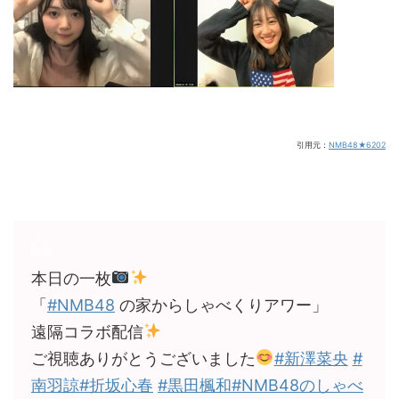
引用元：
NMB48★6202
本日の一枚
「
#NMB48
の家からしゃべくりアワー」
遠隔コラボ配信
ご視聴ありがとうございました
#新澤菜央
#
南羽諒
#折坂心春
#黒田楓和
#NMB48のしゃべ