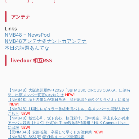
アンテナ
Links
NMB48 – NewsPod
NMB48アンテナ＠ナントカアンテナ
本日の話題あんてな
livedoor 相互RSS
【NMB48】大阪泉州夏祭り2026「SBI MUSIC CIRCUS OSAKA」出演時
間、出演メンバー変更のお知らせ
NEW!
【NMB48】塩月希依音が本日放送「渋谷凪咲と雨やどりラジオ」に出演
NEW!
【NMB48】11期生レギュラー番組出演バトル、各メンバーの同盟人数が
こちら
NEW!
【NMB48】板垣心和、坂下真心、桜田彩叶、田中美空、平山真衣が兵庫
アーバン競馬【HUK】公式YouTube現地配信番組「HUK Campus Live」
に出演
NEW!
【元NMB48】安部若菜、卒業して早くもお酒解禁
NEW!
【NMB48】8/24(日)新YNNキャンプ開催決定