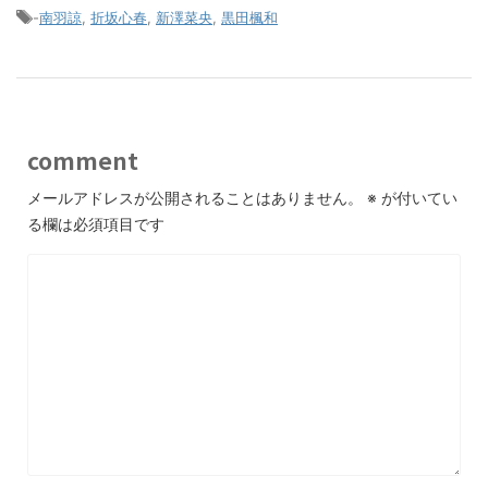
-
南羽諒
,
折坂心春
,
新澤菜央
,
黒田楓和
comment
メールアドレスが公開されることはありません。
※
が付いてい
る欄は必須項目です