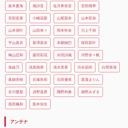
坂本夏海
堀詩音
塩月希依音
安田桃寧
安部若菜
小嶋花梨
山尾梨奈
山本彩加
山本望叶
山田寿々
岡本怜奈
川上千尋
平山真衣
新澤菜央
本郷柚巴
桜田彩叶
梅山恋和
森田彩花
水田詩織
河野奈々帆
泉綾乃
浅尾桃香
清水里香
渋谷凪咲
白間美瑠
眞鍋杏樹
石塚朱莉
石田優美
菖蒲まりん
谷川愛梨
貞野遥香
隅野和奏
鵜野みずき
黒田楓和
龍本弥生
アンテナ