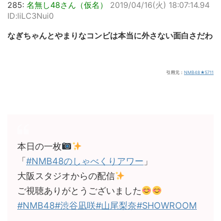
285:
名無し48さん（仮名）
2019/04/16(火) 18:07:14.94
ID:liLC3Nui0
なぎちゃんとやまりなコンビは本当に外さない面白さだわ
引用元：
NMB48★5711
本日の一枚
「
#NMB48のしゃべくりアワー
」
大阪スタジオからの配信
ご視聴ありがとうございました
#NMB48
#渋谷凪咲
#山尾梨奈
#SHOWROOM