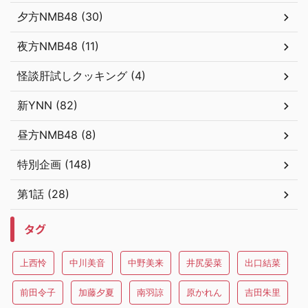
夕方NMB48 (30)
夜方NMB48 (11)
怪談肝試しクッキング (4)
新YNN (82)
昼方NMB48 (8)
特別企画 (148)
第1話 (28)
タグ
上西怜
中川美音
中野美来
井尻晏菜
出口結菜
前田令子
加藤夕夏
南羽諒
原かれん
吉田朱里