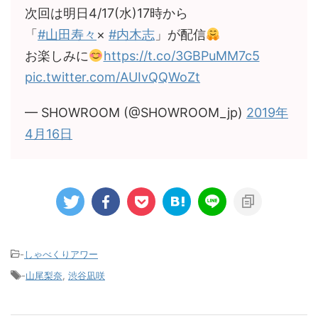
次回は明日4/17(水)17時から
「
#山田寿々
×
#内木志
」が配信
お楽しみに
https://t.co/3GBPuMM7c5
pic.twitter.com/AUIvQQWoZt
— SHOWROOM (@SHOWROOM_jp)
2019年
4月16日
-
しゃべくりアワー
-
山尾梨奈
,
渋谷凪咲