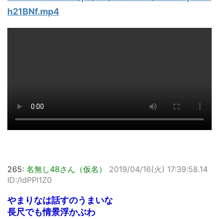
h21BNf.mp4
265:
名無し48さん（仮名）
2019/04/16(火) 17:39:58.14
ID:/ldPPl1Z0
やまりなは話すのうまいな
長尺でも情景浮かぶわ