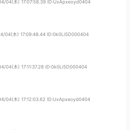
04/04(木) 17:07:58.39 ID:UxApxeoyd0404
4/04(木) 17:09:48.44 ID:0k0Li5D000404
04/04(木) 17:11:37.28 ID:0k0Li5D000404
04/04(木) 17:12:03.62 ID:UxApxeoyd0404