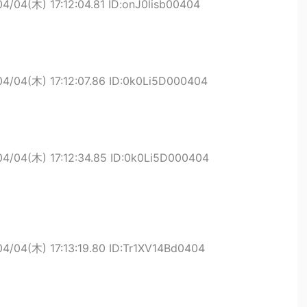
4/04(木) 17:12:04.81 ID:onJ0lisb00404
04/04(木) 17:12:07.86 ID:0k0Li5D000404
04/04(木) 17:12:34.85 ID:0k0Li5D000404
04/04(木) 17:13:19.80 ID:Tr1XV14Bd0404