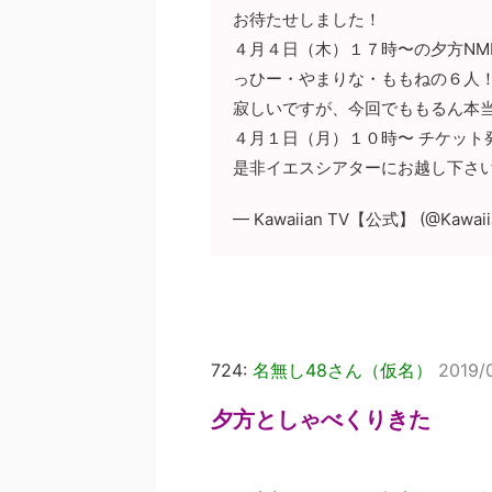
お待たせしました！
４月４日（木）１７時〜の夕方NM
っひー・やまりな・ももねの６人
寂しいですが、今回でももるん本
４月１日（月）１０時〜 チケット
是非イエスシアターにお越し下さ
— Kawaiian TV【公式】 (@Kawaii
724:
名無し48さん（仮名）
2019/
夕方としゃべくりきた