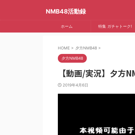
NMB48活動録
ホーム
特集 ガチャトーク!
HOME
>
夕方NMB48
>
夕方NMB48
【動画/実況】夕方NMB
2019年4月6日