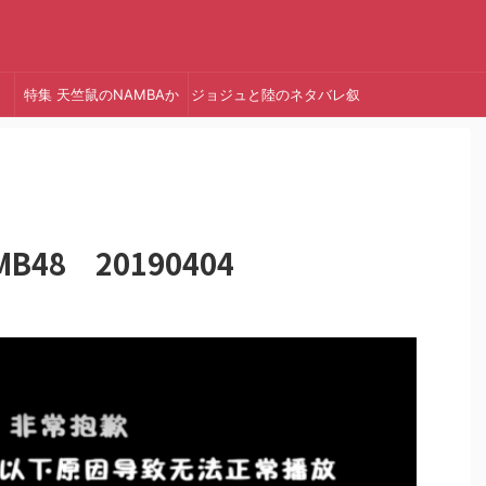
特集 天竺鼠のNAMBAか
ジョジュと陸のネタバレ叙
っ!
述トリック
48 20190404