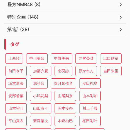
昼方NMB48 (8)
特別企画 (148)
第1話 (28)
タグ
上西怜
中川美音
中野美来
井尻晏菜
出口結菜
前田令子
加藤夕夏
南羽諒
原かれん
吉田朱里
坂本夏海
堀詩音
塩月希依音
安田桃寧
安部若菜
小嶋花梨
山尾梨奈
山本彩加
山本望叶
山田寿々
岡本怜奈
川上千尋
平山真衣
新澤菜央
本郷柚巴
桜田彩叶