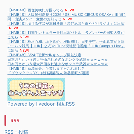
【NMB48】西住美咲妃が困ってる
NEW!
【NMB48】大阪泉州夏祭り2026「SBI MUSIC CIRCUS OSAKA」出演時
間、出演メンバー変更のお知らせ
NEW!
【NMB48】塩月希依音が本日放送「渋谷凪咲と雨やどりラジオ」に出演
NEW!
【NMB48】11期生レギュラー番組出演バトル、各メンバーの同盟人数が
こちら
NEW!
【NMB48】板垣心和、坂下真心、桜田彩叶、田中美空、平山真衣が兵庫
アーバン競馬【HUK】公式YouTube現地配信番組「HUK Campus Live」
に出演
NEW!
【NMB48】8/24(日)新YNNキャンプ開催決定
日本刀とかいう過大評価され過ぎなボンクラ武器ｗｗｗｗｗｗ
日本刀とかいう過大評価され過ぎなボンクラ武器ｗｗｗｗｗｗ
【NMB48】新澤菜央、卒業します←これまじ？
『ダウンタウンDX』絶好調芸能人 渋谷凪咲が活躍
Powered by livedoor 相互RSS
RSS
RSS - 投稿