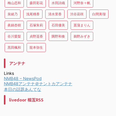
梅山恋和
森田彩花
水田詩織
河野奈々帆
泉綾乃
浅尾桃香
清水里香
渋谷凪咲
白間美瑠
眞鍋杏樹
石塚朱莉
石田優美
菖蒲まりん
谷川愛梨
貞野遥香
隅野和奏
鵜野みずき
黒田楓和
龍本弥生
アンテナ
Links
NMB48 – NewsPod
NMB48アンテナ＠ナントカアンテナ
本日の話題あんてな
livedoor 相互RSS