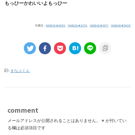
もっひーかわいいよもっひー
引用元：
NMB48★5695
、
NMB48★5479
、
NMB48★5571
、
NMB48★5609
-
まなぶくん
comment
メールアドレスが公開されることはありません。
※
が付いてい
る欄は必須項目です