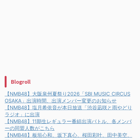
Blogroll
【NMB48】大阪泉州夏祭り2026「SBI MUSIC CIRCUS
OSAKA」出演時間、出演メンバー変更のお知らせ
【NMB48】塩月希依音が本日放送「渋谷凪咲と雨やどり
ラジオ」に出演
【NMB48】11期生レギュラー番組出演バトル、各メンバ
ーの同盟人数がこちら
【NMB48】板垣心和、坂下真心、桜田彩叶、田中美空、