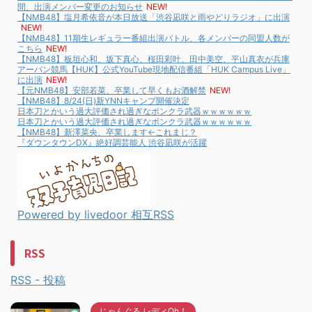
間、出演メンバー変更のお知らせ
NEW!
【NMB48】塩月希依音が本日放送「渋谷凪咲と雨やどりラジオ」に出演
NEW!
【NMB48】11期生レギュラー番組出演バトル、各メンバーの同盟人数が
こちら
NEW!
【NMB48】板垣心和、坂下真心、桜田彩叶、田中美空、平山真衣が兵庫
アーバン競馬【HUK】公式YouTube現地配信番組「HUK Campus Live」
に出演
NEW!
【元NMB48】安部若菜、卒業して早くもお酒解禁
NEW!
【NMB48】8/24(日)新YNNキャンプ開催決定
日本刀とかいう過大評価され過ぎなボンクラ武器ｗｗｗｗｗｗ
日本刀とかいう過大評価され過ぎなボンクラ武器ｗｗｗｗｗｗ
【NMB48】新澤菜央、卒業します←これまじ？
『ダウンタウンDX』絶好調芸能人 渋谷凪咲が活躍
Powered by livedoor 相互RSS
RSS
RSS - 投稿
じゃんぐる レディOh！