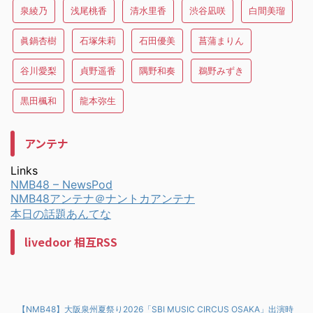
泉綾乃
浅尾桃香
清水里香
渋谷凪咲
白間美瑠
眞鍋杏樹
石塚朱莉
石田優美
菖蒲まりん
谷川愛梨
貞野遥香
隅野和奏
鵜野みずき
黒田楓和
龍本弥生
アンテナ
Links
NMB48 – NewsPod
NMB48アンテナ＠ナントカアンテナ
本日の話題あんてな
livedoor 相互RSS
【NMB48】大阪泉州夏祭り2026「SBI MUSIC CIRCUS OSAKA」出演時