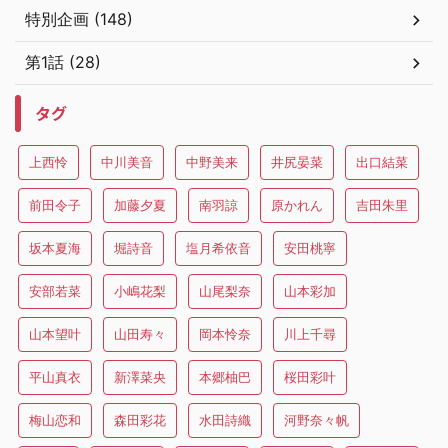
特別企画 (148)
第1話 (28)
タグ
上西怜
中川美音
中野美来
井尻晏菜
出口結菜
前田令子
加藤夕夏
南羽諒
原かれん
吉田朱里
坂本夏海
堀詩音
塩月希依音
安田桃寧
安部若菜
小嶋花梨
山尾梨奈
山本彩加
山本望叶
山田寿々
岡本怜奈
川上千尋
平山真衣
新澤菜央
本郷柚巴
桜田彩叶
梅山恋和
森田彩花
水田詩織
河野奈々帆