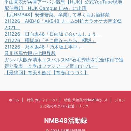
平山真衣が兵庫アーバン競馬【HUK】公式YouTube現地
配信番組「HUK Campus Live」に出演
【元NMB48】安部若菜、卒業して早くもお酒解禁
211226 AKB48「AKB48 チーム対抗カラオケ大音楽祭
2021」
211226 日向坂46「日向坂で会いましょう」
211226 櫻坂46「そこ曲がったら、櫻坂」
211226 乃木坂46「乃木坂工事中」
及川拓馬六段が七段昇段
ガンバ大阪が清水エスパルスMF石毛秀樹を完全移籍で獲
得と発表 今季はファジアーノ岡山でプレー
【最終回】青天を衝け【青春はつづく】
ホーム
特集 ガチャトーク!
特集 天竺鼠のNAMBAかっ!
ジョジ
ュと陸のネタバレ叙述トリック
NMB48活動録
© 2026 NMB48活動録