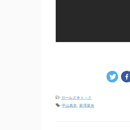
-
ガールズ☆ト～ク
-
平山真衣
,
新澤菜央