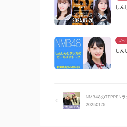
しん
ガー
しん
NMB48のTEPPE
20250125