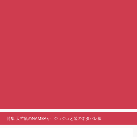
特集 天竺鼠のNAMBAか
ジョジュと陸のネタバレ叙
っ!
述トリック