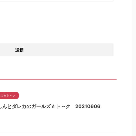
ルズ☆ト～ク
しんとダレカのガールズ☆ト～ク 20210606