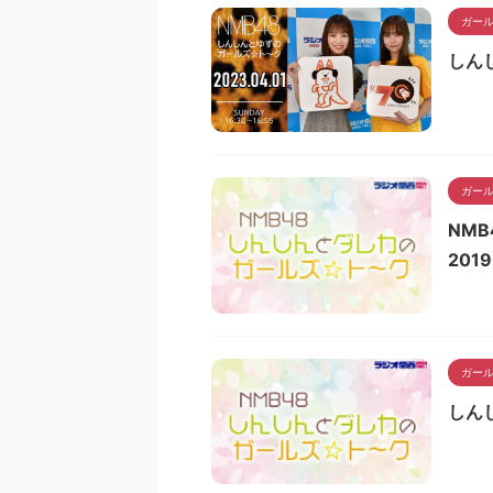
ガー
しん
ガー
NM
2019
ガー
しん