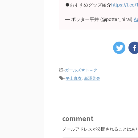
●おすすめグッズ紹介
https://t.c
— ポッター平井 (@potter_hirai)
A
-
ガールズ☆ト～ク
-
平山真衣
,
新澤菜央
comment
メールアドレスが公開されることはあ