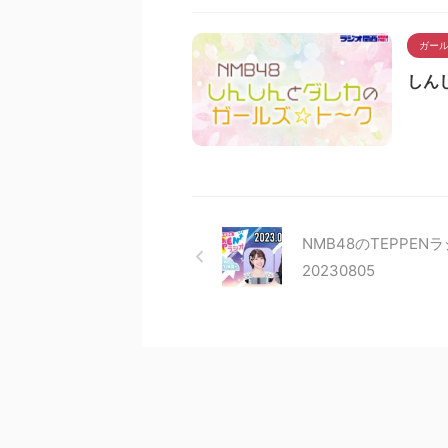
ガー
しん
NMB48のTEPPE
20230805