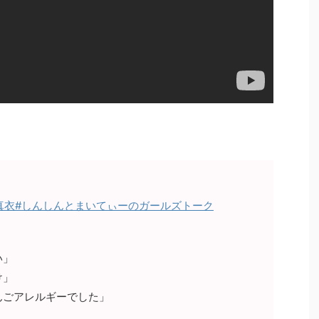
真衣
#しんしんとまいてぃーのガールズトーク
い」
け」
んごアレルギーでした」