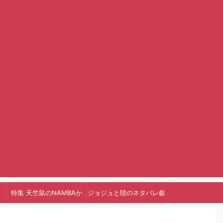
特集 天竺鼠のNAMBAか
ジョジュと陸のネタバレ叙
っ!
述トリック