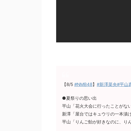
【8/5
#NMB48
】
#新澤菜央
#平山
●夏祭りの思い出
平山「花火大会に行ったことがな
新澤「屋台ではキュウリの一本漬
平山「りんご飴が好きなのに、り