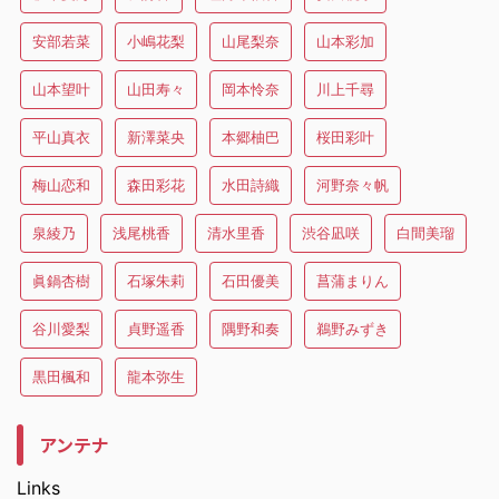
安部若菜
小嶋花梨
山尾梨奈
山本彩加
山本望叶
山田寿々
岡本怜奈
川上千尋
平山真衣
新澤菜央
本郷柚巴
桜田彩叶
梅山恋和
森田彩花
水田詩織
河野奈々帆
泉綾乃
浅尾桃香
清水里香
渋谷凪咲
白間美瑠
眞鍋杏樹
石塚朱莉
石田優美
菖蒲まりん
谷川愛梨
貞野遥香
隅野和奏
鵜野みずき
黒田楓和
龍本弥生
アンテナ
Links