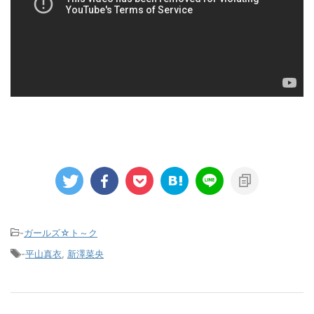
-
ガールズ☆ト～ク
-
平山真衣
,
新澤菜央