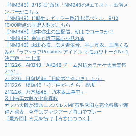
【NMB48】8/16(日)放送「NMB48の#エモスト」出演メ
ンバーがこちら
【NMB48】11期生レギュラー番組出演バトル、8/10
13:00時点の同盟人数がこちら
【NMB48】龍本弥生の生配信、朝までコースか？
【NMB48】来週も坂下真心が見れる
【NMB48】坂田心咲、塩月希依音、平山真衣、三鴨くる
みが『ラフ×ラフPresents アイドル オモカワトークNo.1
決定戦 』に出演
211226 AKB48「AKB48 チーム対抗カラオケ大音楽祭
2021」
211226 日向坂46「日向坂で会いましょう」
211226 櫻坂46「そこ曲がったら、櫻坂」
211226 乃木坂46「乃木坂工事中」
及川拓馬六段が七段昇段
ガンバ大阪が清水エスパルスMF石毛秀樹を完全移籍で獲
得と発表 今季はファジアーノ岡山でプレー
【最終回】青天を衝け【青春はつづく】