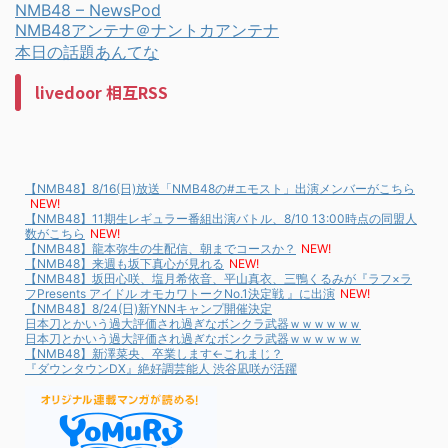
NMB48 – NewsPod
NMB48アンテナ＠ナントカアンテナ
本日の話題あんてな
livedoor 相互RSS
【NMB48】8/16(日)放送「NMB48の#エモスト」出演メンバーがこちら
NEW!
【NMB48】11期生レギュラー番組出演バトル、8/10 13:00時点の同盟人
数がこちら
NEW!
【NMB48】龍本弥生の生配信、朝までコースか？
NEW!
【NMB48】来週も坂下真心が見れる
NEW!
【NMB48】坂田心咲、塩月希依音、平山真衣、三鴨くるみが『ラフ×ラ
フPresents アイドル オモカワトークNo.1決定戦 』に出演
NEW!
【NMB48】8/24(日)新YNNキャンプ開催決定
日本刀とかいう過大評価され過ぎなボンクラ武器ｗｗｗｗｗｗ
日本刀とかいう過大評価され過ぎなボンクラ武器ｗｗｗｗｗｗ
【NMB48】新澤菜央、卒業します←これまじ？
『ダウンタウンDX』絶好調芸能人 渋谷凪咲が活躍