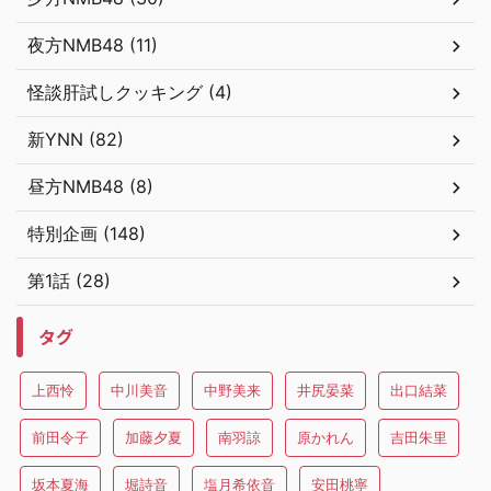
夜方NMB48 (11)
怪談肝試しクッキング (4)
新YNN (82)
昼方NMB48 (8)
特別企画 (148)
第1話 (28)
タグ
上西怜
中川美音
中野美来
井尻晏菜
出口結菜
前田令子
加藤夕夏
南羽諒
原かれん
吉田朱里
坂本夏海
堀詩音
塩月希依音
安田桃寧