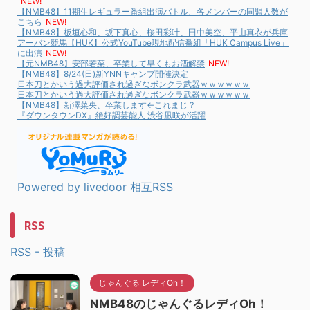
NEW!
【NMB48】11期生レギュラー番組出演バトル、各メンバーの同盟人数が
こちら
NEW!
【NMB48】板垣心和、坂下真心、桜田彩叶、田中美空、平山真衣が兵庫
アーバン競馬【HUK】公式YouTube現地配信番組「HUK Campus Live」
に出演
NEW!
【元NMB48】安部若菜、卒業して早くもお酒解禁
NEW!
【NMB48】8/24(日)新YNNキャンプ開催決定
日本刀とかいう過大評価され過ぎなボンクラ武器ｗｗｗｗｗｗ
日本刀とかいう過大評価され過ぎなボンクラ武器ｗｗｗｗｗｗ
【NMB48】新澤菜央、卒業します←これまじ？
『ダウンタウンDX』絶好調芸能人 渋谷凪咲が活躍
Powered by livedoor 相互RSS
RSS
RSS - 投稿
じゃんぐる レディOh！
NMB48のじゃんぐるレディOh！