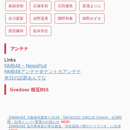
眞鍋杏樹
石塚朱莉
石田優美
菖蒲まりん
谷川愛梨
貞野遥香
隅野和奏
鵜野みずき
黒田楓和
龍本弥生
アンテナ
Links
NMB48 – NewsPod
NMB48アンテナ＠ナントカアンテナ
本日の話題あんてな
livedoor 相互RSS
【NMB48】大阪泉州夏祭り2026「SBI MUSIC CIRCUS OSAKA」出演時
間、出演メンバー変更のお知らせ
NEW!
【NMB48】塩月希依音が本日放送「渋谷凪咲と雨やどりラジオ」に出演