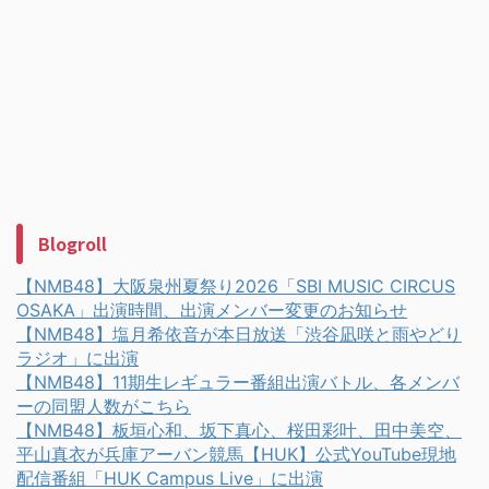
Blogroll
【NMB48】大阪泉州夏祭り2026「SBI MUSIC CIRCUS
OSAKA」出演時間、出演メンバー変更のお知らせ
【NMB48】塩月希依音が本日放送「渋谷凪咲と雨やどり
ラジオ」に出演
【NMB48】11期生レギュラー番組出演バトル、各メンバ
ーの同盟人数がこちら
【NMB48】板垣心和、坂下真心、桜田彩叶、田中美空、
平山真衣が兵庫アーバン競馬【HUK】公式YouTube現地
配信番組「HUK Campus Live」に出演