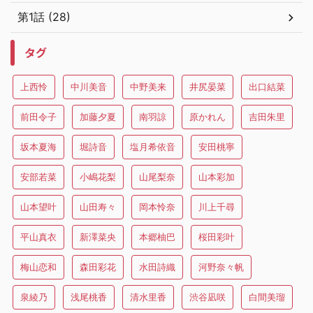
第1話 (28)
タグ
上西怜
中川美音
中野美来
井尻晏菜
出口結菜
前田令子
加藤夕夏
南羽諒
原かれん
吉田朱里
坂本夏海
堀詩音
塩月希依音
安田桃寧
安部若菜
小嶋花梨
山尾梨奈
山本彩加
山本望叶
山田寿々
岡本怜奈
川上千尋
平山真衣
新澤菜央
本郷柚巴
桜田彩叶
梅山恋和
森田彩花
水田詩織
河野奈々帆
泉綾乃
浅尾桃香
清水里香
渋谷凪咲
白間美瑠