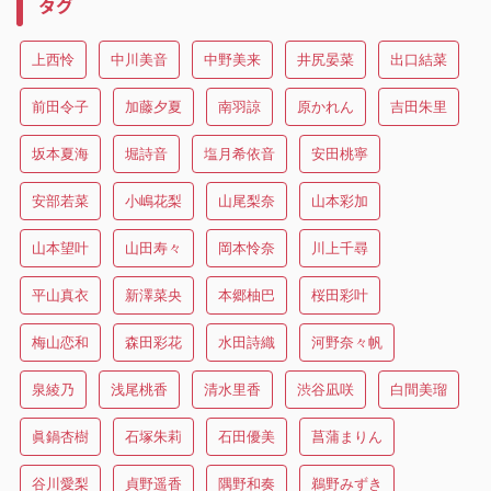
タグ
上西怜
中川美音
中野美来
井尻晏菜
出口結菜
前田令子
加藤夕夏
南羽諒
原かれん
吉田朱里
坂本夏海
堀詩音
塩月希依音
安田桃寧
安部若菜
小嶋花梨
山尾梨奈
山本彩加
山本望叶
山田寿々
岡本怜奈
川上千尋
平山真衣
新澤菜央
本郷柚巴
桜田彩叶
梅山恋和
森田彩花
水田詩織
河野奈々帆
泉綾乃
浅尾桃香
清水里香
渋谷凪咲
白間美瑠
眞鍋杏樹
石塚朱莉
石田優美
菖蒲まりん
谷川愛梨
貞野遥香
隅野和奏
鵜野みずき