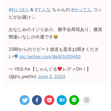
#れいぽん
&
#てんな
ちゃんの
#がってん
コン
ビがお届け
おなじみのイジりあり、握手会再現あり、爆笑
間違いなしの今週です
25時からのリピート放送も是非お聞きくださ
い
pic.twitter.com/8pN3rSSHA0
— YES-fm【じゃんぐる
レディOh！】
(@jro_yesfm)
June 3, 2024