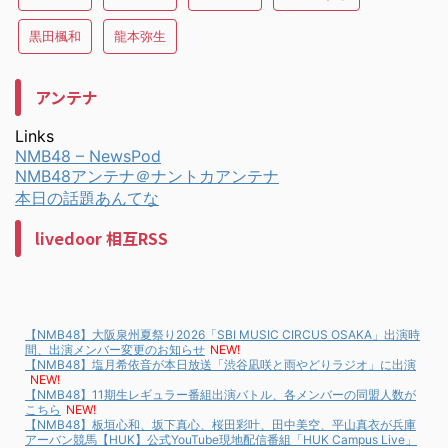
黒田楓和
龍本弥生
アンテナ
Links
NMB48 – NewsPod
NMB48アンテナ＠ナントカアンテナ
本日の話題あんてな
livedoor 相互RSS
【NMB48】大阪泉州夏祭り2026「SBI MUSIC CIRCUS OSAKA」出演時
間、出演メンバー変更のお知らせ
NEW!
【NMB48】塩月希依音が本日放送「渋谷凪咲と雨やどりラジオ」に出演
NEW!
【NMB48】11期生レギュラー番組出演バトル、各メンバーの同盟人数が
こちら
NEW!
【NMB48】板垣心和、坂下真心、桜田彩叶、田中美空、平山真衣が兵庫
アーバン競馬【HUK】公式YouTube現地配信番組「HUK Campus Live」