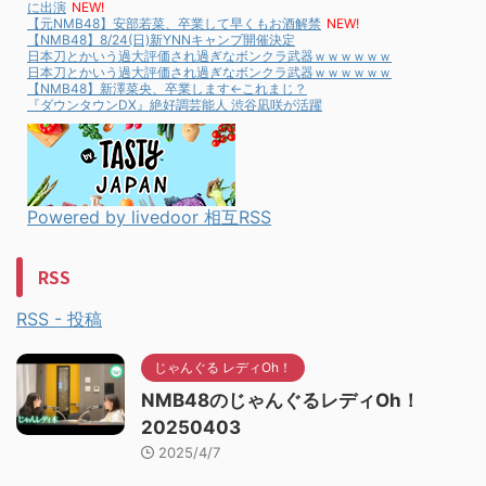
に出演
NEW!
【元NMB48】安部若菜、卒業して早くもお酒解禁
NEW!
【NMB48】8/24(日)新YNNキャンプ開催決定
日本刀とかいう過大評価され過ぎなボンクラ武器ｗｗｗｗｗｗ
日本刀とかいう過大評価され過ぎなボンクラ武器ｗｗｗｗｗｗ
【NMB48】新澤菜央、卒業します←これまじ？
『ダウンタウンDX』絶好調芸能人 渋谷凪咲が活躍
Powered by livedoor 相互RSS
RSS
RSS - 投稿
じゃんぐる レディOh！
NMB48のじゃんぐるレディOh！
20250403
2025/4/7