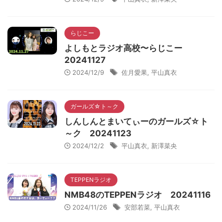
らじこー
よしもとラジオ高校〜らじこー
20241127
2024/12/9
佐月愛果
,
平山真衣
ガールズ☆ト～ク
しんしんとまいてぃーのガールズ☆ト
～ク 20241123
2024/12/2
平山真衣
,
新澤菜央
TEPPENラジオ
NMB48のTEPPENラジオ 20241116
2024/11/26
安部若菜
,
平山真衣