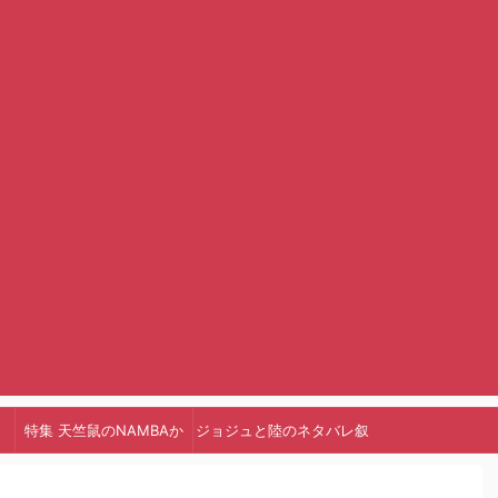
特集 天竺鼠のNAMBAか
ジョジュと陸のネタバレ叙
っ!
述トリック