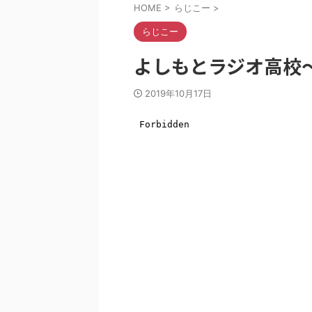
HOME
>
らじこー
>
らじこー
よしもとラジオ高校〜ら
2019年10月17日