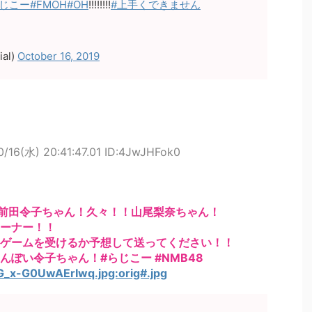
らじこー
#FMOH
#OH
!!!!!!!!
#上手くできません
ial)
October 16, 2019
0/16(水) 20:41:47.01 ID:4JwJHFok0
！前田令子ちゃん！久々！！山尾梨奈ちゃん！
ーナー！！
ゲームを受けるか予想して送ってください！！
ぽい令子ちゃん！#らじこー #NMB48
G_x-G0UwAErIwq.jpg:orig#.jpg