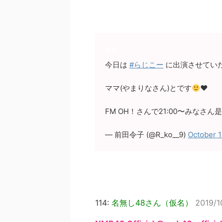
今日は
#らじこー
に出演させてい
ママ(やまりなさん)とです
❤︎
FM OH！さんで21:00〜みなさ
— 前田令子 (@R_ko__9)
October 1
114:
名無し48さん（仮名）
2019/1