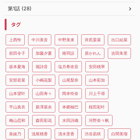
第1話 (28)
タグ
上西怜
中川美音
中野美来
井尻晏菜
出口結菜
前田令子
加藤夕夏
南羽諒
原かれん
吉田朱里
坂本夏海
堀詩音
塩月希依音
安田桃寧
安部若菜
小嶋花梨
山尾梨奈
山本彩加
山本望叶
山田寿々
岡本怜奈
川上千尋
平山真衣
新澤菜央
本郷柚巴
桜田彩叶
梅山恋和
森田彩花
水田詩織
河野奈々帆
泉綾乃
浅尾桃香
清水里香
渋谷凪咲
白間美瑠