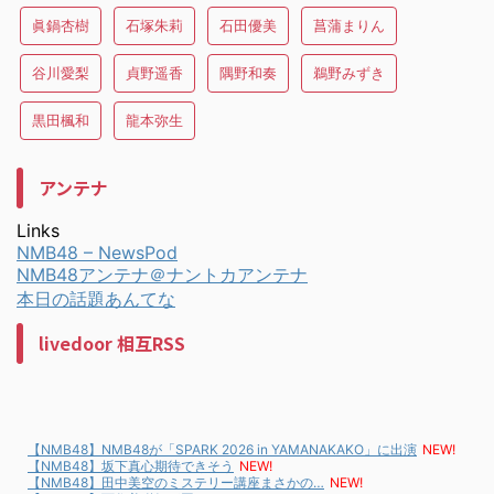
眞鍋杏樹
石塚朱莉
石田優美
菖蒲まりん
谷川愛梨
貞野遥香
隅野和奏
鵜野みずき
黒田楓和
龍本弥生
アンテナ
Links
NMB48 – NewsPod
NMB48アンテナ＠ナントカアンテナ
本日の話題あんてな
livedoor 相互RSS
【NMB48】NMB48が「SPARK 2026 in YAMANAKAKO」に出演
NEW!
【NMB48】坂下真心期待できそう
NEW!
【NMB48】田中美空のミステリー講座まさかの…
NEW!