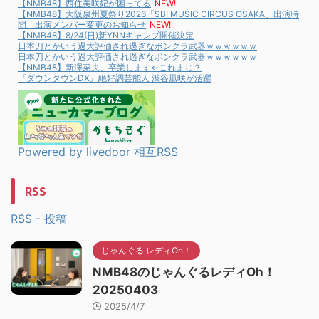
【NMB48】西住美咲妃が困ってる
NEW!
【NMB48】大阪泉州夏祭り2026「SBI MUSIC CIRCUS OSAKA」出演時
間、出演メンバー変更のお知らせ
NEW!
【NMB48】8/24(日)新YNNキャンプ開催決定
日本刀とかいう過大評価され過ぎなボンクラ武器ｗｗｗｗｗｗ
日本刀とかいう過大評価され過ぎなボンクラ武器ｗｗｗｗｗｗ
【NMB48】新澤菜央、卒業します←これまじ？
『ダウンタウンDX』絶好調芸能人 渋谷凪咲が活躍
Powered by livedoor 相互RSS
RSS
RSS - 投稿
じゃんぐる レディOh！
NMB48のじゃんぐるレディOh！
20250403
2025/4/7