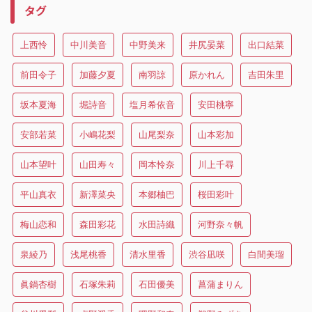
タグ
上西怜
中川美音
中野美来
井尻晏菜
出口結菜
前田令子
加藤夕夏
南羽諒
原かれん
吉田朱里
坂本夏海
堀詩音
塩月希依音
安田桃寧
安部若菜
小嶋花梨
山尾梨奈
山本彩加
山本望叶
山田寿々
岡本怜奈
川上千尋
平山真衣
新澤菜央
本郷柚巴
桜田彩叶
梅山恋和
森田彩花
水田詩織
河野奈々帆
泉綾乃
浅尾桃香
清水里香
渋谷凪咲
白間美瑠
眞鍋杏樹
石塚朱莉
石田優美
菖蒲まりん