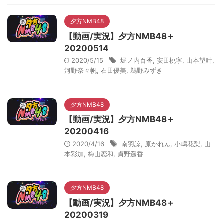
夕方NMB48
【動画/実況】夕方NMB48＋
20200514
2020/5/15
堀ノ内百香
,
安田桃寧
,
山本望叶
,
河野奈々帆
,
石田優美
,
鵜野みずき
夕方NMB48
【動画/実況】夕方NMB48＋
20200416
2020/4/16
南羽諒
,
原かれん
,
小嶋花梨
,
山
本彩加
,
梅山恋和
,
貞野遥香
夕方NMB48
【動画/実況】夕方NMB48＋
20200319