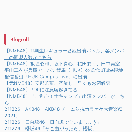
Blogroll
【NMB48】11期生レギュラー番組出演バトル、各メンバ
ーの同盟人数がこちら
【NMB48】板垣心和、坂下真心、桜田彩叶、田中美空、
平山真衣が兵庫アーバン競馬【HUK】公式YouTube現地
配信番組「HUK Campus Live」に出演
【元NMB48】安部若菜、卒業して早くもお酒解禁
【NMB48】POPに注意喚起きてる
【NMB48】「ご乱心！士キャンプ」出演メンバーがこち
ら
211226 AKB48「AKB48 チーム対抗カラオケ大音楽祭
2021」
211226 日向坂46「日向坂で会いましょう」
211226 櫻坂46「そこ曲がったら、櫻坂」