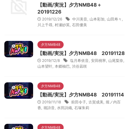
【動画/実況】夕方NMB48＋
20191226
2019/12/26
中川美音
,
山本彩加
,
山田寿々
,
川上千尋
,
村瀬紗英
,
石田優美
夕方NMB48
【動画/実況】夕方NMB48 20191128
2019/12/8
塩月希依音
,
安田桃寧
,
山尾梨奈
,
山本望叶
,
本郷柚巴
,
渋谷凪咲
夕方NMB48
【動画/実況】夕方NMB48 20191114
2019/11/18
前田令子
,
古賀成美
,
堀ノ内百
香
,
堀詩音
,
水田詩織
,
石塚朱莉
夕方NMB48