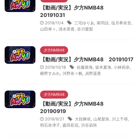
【動画/実況】夕方NMB48
20191031
2019/11/4
三宅ゆりあ
,
南羽諒
,
塩月希依音
,
山田寿々
,
清水里香
,
谷川愛梨
夕方NMB48
【動画/実況】夕方NMB48 20191017
2019/10/18
佐藤亜海
,
坂本夏海
,
小林莉奈
,
横野すみれ
,
河野奈々帆
,
貞野遥香
夕方NMB48
【動画/実況】夕方NMB48
20190919
2019/9/21
大段舞依
,
山尾梨奈
,
川上千尋
,
明石奈津子
,
森田彩花
,
渋谷凪咲