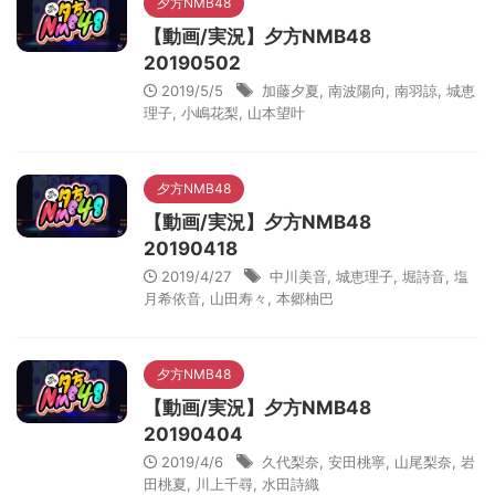
夕方NMB48
【動画/実況】夕方NMB48
20190502
2019/5/5
加藤夕夏
,
南波陽向
,
南羽諒
,
城恵
理子
,
小嶋花梨
,
山本望叶
夕方NMB48
【動画/実況】夕方NMB48
20190418
2019/4/27
中川美音
,
城恵理子
,
堀詩音
,
塩
月希依音
,
山田寿々
,
本郷柚巴
夕方NMB48
【動画/実況】夕方NMB48
20190404
2019/4/6
久代梨奈
,
安田桃寧
,
山尾梨奈
,
岩
田桃夏
,
川上千尋
,
水田詩織