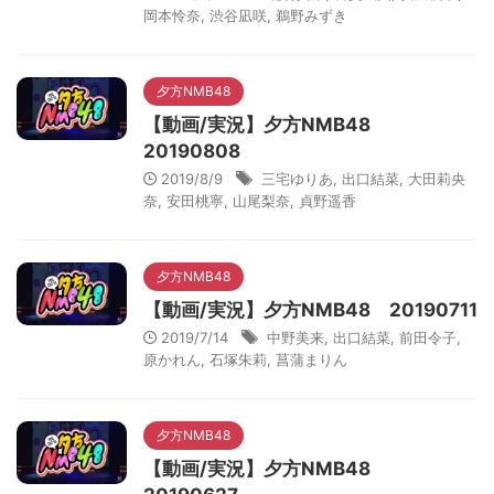
岡本怜奈
,
渋谷凪咲
,
鵜野みずき
夕方NMB48
【動画/実況】夕方NMB48
20190808
2019/8/9
三宅ゆりあ
,
出口結菜
,
大田莉央
奈
,
安田桃寧
,
山尾梨奈
,
貞野遥香
夕方NMB48
【動画/実況】夕方NMB48 20190711
2019/7/14
中野美来
,
出口結菜
,
前田令子
,
原かれん
,
石塚朱莉
,
菖蒲まりん
夕方NMB48
【動画/実況】夕方NMB48