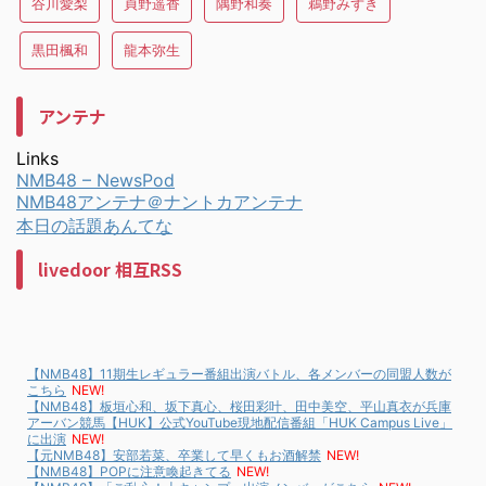
谷川愛梨
貞野遥香
隅野和奏
鵜野みずき
黒田楓和
龍本弥生
アンテナ
Links
NMB48 – NewsPod
NMB48アンテナ＠ナントカアンテナ
本日の話題あんてな
livedoor 相互RSS
【NMB48】11期生レギュラー番組出演バトル、各メンバーの同盟人数が
こちら
NEW!
【NMB48】板垣心和、坂下真心、桜田彩叶、田中美空、平山真衣が兵庫
アーバン競馬【HUK】公式YouTube現地配信番組「HUK Campus Live」
に出演
NEW!
【元NMB48】安部若菜、卒業して早くもお酒解禁
NEW!
【NMB48】POPに注意喚起きてる
NEW!