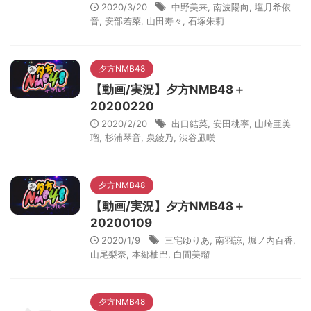
2020/3/20
中野美来
,
南波陽向
,
塩月希依
音
,
安部若菜
,
山田寿々
,
石塚朱莉
夕方NMB48
【動画/実況】夕方NMB48＋
20200220
2020/2/20
出口結菜
,
安田桃寧
,
山崎亜美
瑠
,
杉浦琴音
,
泉綾乃
,
渋谷凪咲
夕方NMB48
【動画/実況】夕方NMB48＋
20200109
2020/1/9
三宅ゆりあ
,
南羽諒
,
堀ノ内百香
,
山尾梨奈
,
本郷柚巴
,
白間美瑠
夕方NMB48