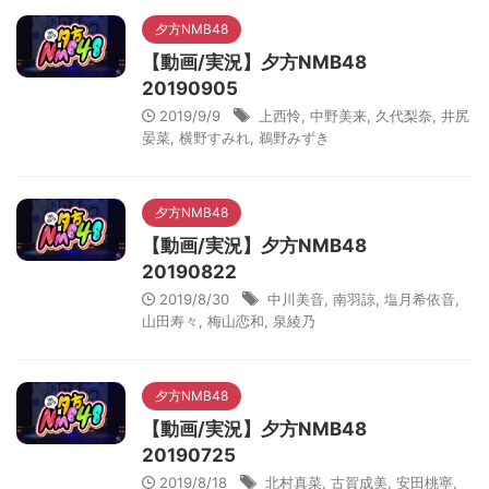
夕方NMB48
【動画/実況】夕方NMB48
20190905
2019/9/9
上西怜
,
中野美来
,
久代梨奈
,
井尻
晏菜
,
横野すみれ
,
鵜野みずき
夕方NMB48
【動画/実況】夕方NMB48
20190822
2019/8/30
中川美音
,
南羽諒
,
塩月希依音
,
山田寿々
,
梅山恋和
,
泉綾乃
夕方NMB48
【動画/実況】夕方NMB48
20190725
2019/8/18
北村真菜
,
古賀成美
,
安田桃寧
,