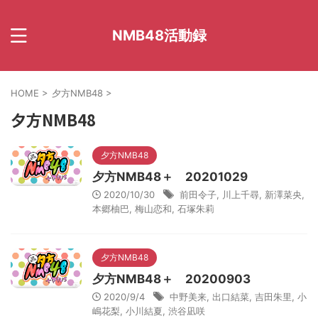
NMB48活動録
HOME
>
夕方NMB48
>
夕方NMB48
夕方NMB48
夕方NMB48＋ 20201029
2020/10/30
前田令子
,
川上千尋
,
新澤菜央
,
本郷柚巴
,
梅山恋和
,
石塚朱莉
夕方NMB48
夕方NMB48＋ 20200903
2020/9/4
中野美来
,
出口結菜
,
吉田朱里
,
小
嶋花梨
,
小川結夏
,
渋谷凪咲