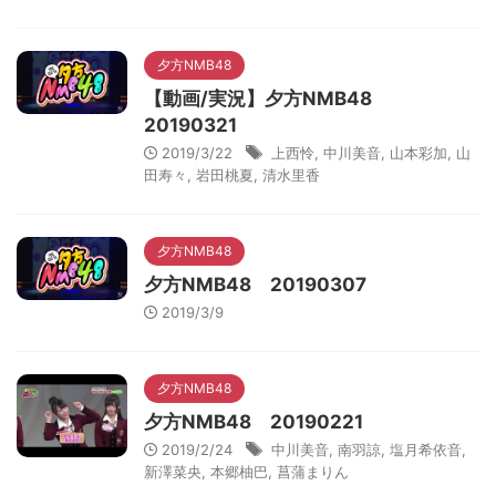
夕方NMB48
【動画/実況】夕方NMB48
20190321
2019/3/22
上西怜
,
中川美音
,
山本彩加
,
山
田寿々
,
岩田桃夏
,
清水里香
夕方NMB48
夕方NMB48 20190307
2019/3/9
夕方NMB48
夕方NMB48 20190221
2019/2/24
中川美音
,
南羽諒
,
塩月希依音
,
新澤菜央
,
本郷柚巴
,
菖蒲まりん