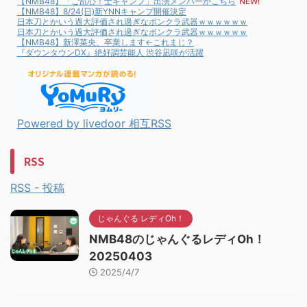
【NMB48】「ご乱心！士キャンプ」出演メンバーがこちら
NEW!
【NMB48】8/24(日)新YNNキャンプ開催決定
日本刀とかいう過大評価され過ぎなボンクラ武器ｗｗｗｗｗｗ
日本刀とかいう過大評価され過ぎなボンクラ武器ｗｗｗｗｗｗ
【NMB48】新澤菜央、卒業します←これまじ？
『ダウンタウンDX』絶好調芸能人 渋谷凪咲が活躍
Powered by livedoor 相互RSS
RSS
RSS - 投稿
じゃんぐる レディOh！
NMB48のじゃんぐるレディOh！
20250403
2025/4/7