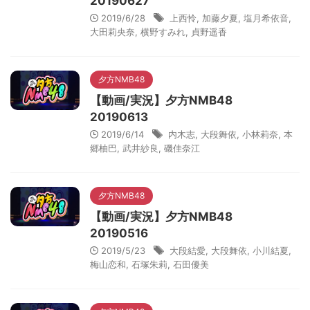
20190627
2019/6/28
上西怜
,
加藤夕夏
,
塩月希依音
,
大田莉央奈
,
横野すみれ
,
貞野遥香
夕方NMB48
【動画/実況】夕方NMB48
20190613
2019/6/14
内木志
,
大段舞依
,
小林莉奈
,
本
郷柚巴
,
武井紗良
,
磯佳奈江
夕方NMB48
【動画/実況】夕方NMB48
20190516
2019/5/23
大段結愛
,
大段舞依
,
小川結夏
,
梅山恋和
,
石塚朱莉
,
石田優美