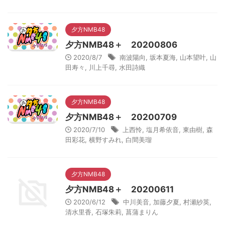
夕方NMB48
夕方NMB48＋ 20200806
2020/8/7
南波陽向
,
坂本夏海
,
山本望叶
,
山
田寿々
,
川上千尋
,
水田詩織
夕方NMB48
夕方NMB48＋ 20200709
2020/7/10
上西怜
,
塩月希依音
,
東由樹
,
森
田彩花
,
横野すみれ
,
白間美瑠
夕方NMB48
夕方NMB48＋ 20200611
2020/6/12
中川美音
,
加藤夕夏
,
村瀬紗英
,
清水里香
,
石塚朱莉
,
菖蒲まりん