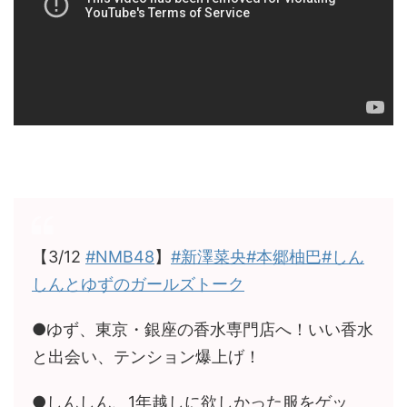
【3/12
#NMB48
】
#新澤菜央
#本郷柚巴
#しん
しんとゆずのガールズトーク
●ゆず、東京・銀座の香水専門店へ！いい香水
と出会い、テンション爆上げ！
●しんしん、1年越しに欲しかった服をゲッ