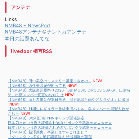
アンテナ
Links
NMB48 – NewsPod
NMB48アンテナ＠ナントカアンテナ
本日の話題あんてな
livedoor 相互RSS
【NMB48】田中美空のミステリー講座まさかの…
NEW!
【NMB48】西住美咲妃が困ってる
NEW!
【NMB48】大阪泉州夏祭り2026「SBI MUSIC CIRCUS OSAKA」出演時
間、出演メンバー変更のお知らせ
NEW!
【NMB48】塩月希依音が本日放送「渋谷凪咲と雨やどりラジオ」に出演
NEW!
【NMB48】11期生レギュラー番組出演バトル、各メンバーの同盟人数が
こちら
NEW!
【NMB48】8/24(日)新YNNキャンプ開催決定
日本刀とかいう過大評価され過ぎなボンクラ武器ｗｗｗｗｗｗ
日本刀とかいう過大評価され過ぎなボンクラ武器ｗｗｗｗｗｗ
【NMB48】新澤菜央、卒業します←これまじ？
『ダウンタウンDX』絶好調芸能人 渋谷凪咲が活躍