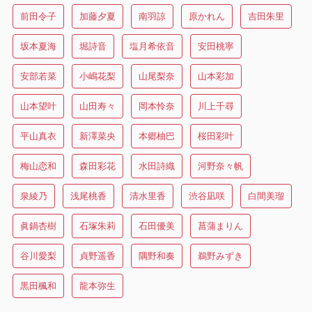
前田令子
加藤夕夏
南羽諒
原かれん
吉田朱里
坂本夏海
堀詩音
塩月希依音
安田桃寧
安部若菜
小嶋花梨
山尾梨奈
山本彩加
山本望叶
山田寿々
岡本怜奈
川上千尋
平山真衣
新澤菜央
本郷柚巴
桜田彩叶
梅山恋和
森田彩花
水田詩織
河野奈々帆
泉綾乃
浅尾桃香
清水里香
渋谷凪咲
白間美瑠
眞鍋杏樹
石塚朱莉
石田優美
菖蒲まりん
谷川愛梨
貞野遥香
隅野和奏
鵜野みずき
黒田楓和
龍本弥生