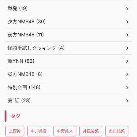
単発 (19)
夕方NMB48 (30)
夜方NMB48 (11)
怪談肝試しクッキング (4)
新YNN (82)
昼方NMB48 (8)
特別企画 (148)
第1話 (28)
タグ
上西怜
中川美音
中野美来
井尻晏菜
出口結菜