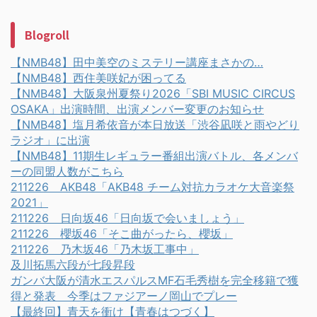
Blogroll
【NMB48】田中美空のミステリー講座まさかの…
【NMB48】西住美咲妃が困ってる
【NMB48】大阪泉州夏祭り2026「SBI MUSIC CIRCUS
OSAKA」出演時間、出演メンバー変更のお知らせ
【NMB48】塩月希依音が本日放送「渋谷凪咲と雨やどり
ラジオ」に出演
【NMB48】11期生レギュラー番組出演バトル、各メンバ
ーの同盟人数がこちら
211226 AKB48「AKB48 チーム対抗カラオケ大音楽祭
2021」
211226 日向坂46「日向坂で会いましょう」
211226 櫻坂46「そこ曲がったら、櫻坂」
211226 乃木坂46「乃木坂工事中」
及川拓馬六段が七段昇段
ガンバ大阪が清水エスパルスMF石毛秀樹を完全移籍で獲
得と発表 今季はファジアーノ岡山でプレー
【最終回】青天を衝け【青春はつづく】