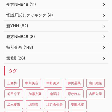
夜方NMB48 (11)
怪談肝試しクッキング (4)
新YNN (82)
昼方NMB48 (8)
特別企画 (148)
第1話 (28)
タグ
上西怜
中川美音
中野美来
井尻晏菜
出口結菜
前田令子
加藤夕夏
南羽諒
原かれん
吉田朱里
坂本夏海
堀詩音
塩月希依音
安田桃寧