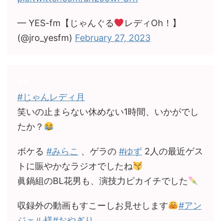
— YES-fm【じゃんぐる
レディOh！】
(@jro_yesfm)
February 27, 2023
#じゃんレディ月
笑いの止まらない休めない1時間、いかがでし
たか？
ボケる
#みらこ
、ゲラの
#ゆず
2人の最近ゲス
トに賑やかなラジオでしたね
眞鍋組のBL花男も、演技力ピカイチでした
収録外の動画もすこーしお見せします
#アン
ジェル様
#おやぎり