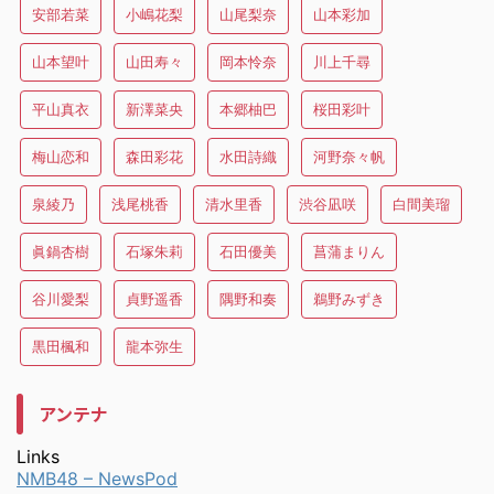
安部若菜
小嶋花梨
山尾梨奈
山本彩加
山本望叶
山田寿々
岡本怜奈
川上千尋
平山真衣
新澤菜央
本郷柚巴
桜田彩叶
梅山恋和
森田彩花
水田詩織
河野奈々帆
泉綾乃
浅尾桃香
清水里香
渋谷凪咲
白間美瑠
眞鍋杏樹
石塚朱莉
石田優美
菖蒲まりん
谷川愛梨
貞野遥香
隅野和奏
鵜野みずき
黒田楓和
龍本弥生
アンテナ
Links
NMB48 – NewsPod