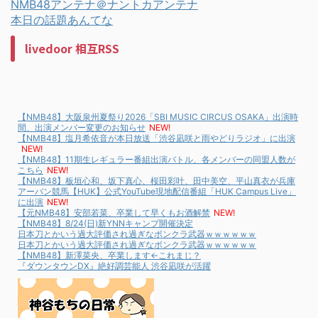
NMB48アンテナ＠ナントカアンテナ
本日の話題あんてな
livedoor 相互RSS
【NMB48】大阪泉州夏祭り2026「SBI MUSIC CIRCUS OSAKA」出演時
間、出演メンバー変更のお知らせ
NEW!
【NMB48】塩月希依音が本日放送「渋谷凪咲と雨やどりラジオ」に出演
NEW!
【NMB48】11期生レギュラー番組出演バトル、各メンバーの同盟人数が
こちら
NEW!
【NMB48】板垣心和、坂下真心、桜田彩叶、田中美空、平山真衣が兵庫
アーバン競馬【HUK】公式YouTube現地配信番組「HUK Campus Live」
に出演
NEW!
【元NMB48】安部若菜、卒業して早くもお酒解禁
NEW!
【NMB48】8/24(日)新YNNキャンプ開催決定
日本刀とかいう過大評価され過ぎなボンクラ武器ｗｗｗｗｗｗ
日本刀とかいう過大評価され過ぎなボンクラ武器ｗｗｗｗｗｗ
【NMB48】新澤菜央、卒業します←これまじ？
『ダウンタウンDX』絶好調芸能人 渋谷凪咲が活躍