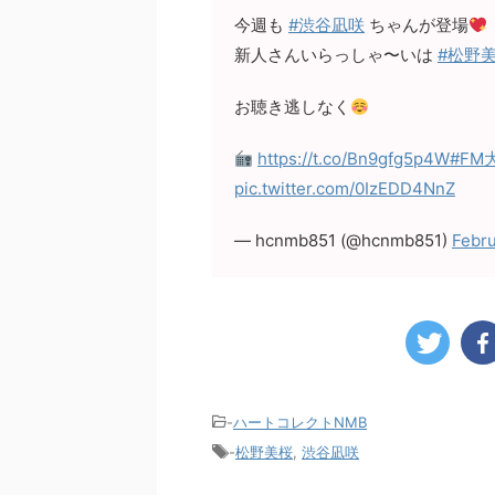
今週も
#渋谷凪咲
ちゃんが登場
新人さんいらっしゃ〜いは
#松野
お聴き逃しなく
https://t.co/Bn9gfg5p4W
#FM
pic.twitter.com/0IzEDD4NnZ
— hcnmb851 (@hcnmb851)
Febru
-
ハートコレクトNMB
-
松野美桜
,
渋谷凪咲