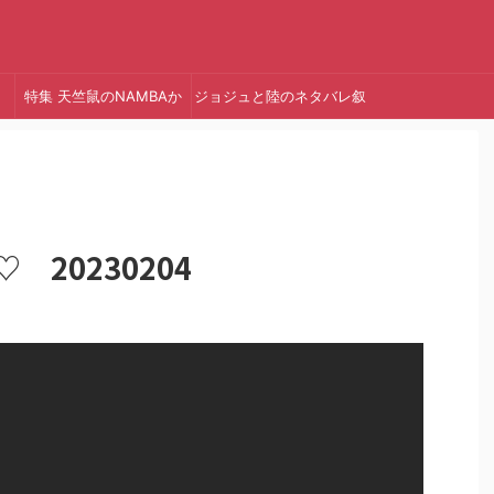
特集 天竺鼠のNAMBAか
ジョジュと陸のネタバレ叙
っ!
述トリック
 20230204