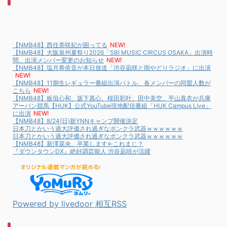
【NMB48】西住美咲妃が困ってる
NEW!
【NMB48】大阪泉州夏祭り2026「SBI MUSIC CIRCUS OSAKA」出演時
間、出演メンバー変更のお知らせ
NEW!
【NMB48】塩月希依音が本日放送「渋谷凪咲と雨やどりラジオ」に出演
NEW!
【NMB48】11期生レギュラー番組出演バトル、各メンバーの同盟人数が
こちら
NEW!
【NMB48】板垣心和、坂下真心、桜田彩叶、田中美空、平山真衣が兵庫
アーバン競馬【HUK】公式YouTube現地配信番組「HUK Campus Live」
に出演
NEW!
【NMB48】8/24(日)新YNNキャンプ開催決定
日本刀とかいう過大評価され過ぎなボンクラ武器ｗｗｗｗｗｗ
日本刀とかいう過大評価され過ぎなボンクラ武器ｗｗｗｗｗｗ
【NMB48】新澤菜央、卒業します←これまじ？
『ダウンタウンDX』絶好調芸能人 渋谷凪咲が活躍
Powered by livedoor 相互RSS