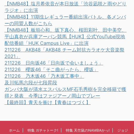
【NMB48】塩月希依音が本日放送「渋谷凪咲と雨やどり
ラジオ」に出演
【NMB48】11期生レギュラー番組出演バトル、各メンバ
ーの同盟人数がこちら
【NMB48】板垣心和、坂下真心、桜田彩叶、田中美空、
平山真衣が兵庫アーバン競馬【HUK】公式YouTube現地
配信番組「HUK Campus Live」に出演
211226 AKB48「AKB48 チーム対抗カラオケ大音楽祭
2021」
211226 日向坂46「日向坂で会いましょう」
211226 櫻坂46「そこ曲がったら、櫻坂」
211226 乃木坂46「乃木坂工事中」
及川拓馬六段が七段昇段
ガンバ大阪が清水エスパルスMF石毛秀樹を完全移籍で獲
得と発表 今季はファジアーノ岡山でプレー
【最終回】青天を衝け【青春はつづく】
ホーム
特集 ガチャトーク!
特集 天竺鼠のNAMBAかっ!
ジョジ