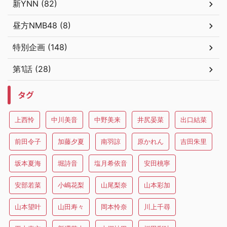
新YNN (82)
昼方NMB48 (8)
特別企画 (148)
第1話 (28)
タグ
上西怜
中川美音
中野美来
井尻晏菜
出口結菜
前田令子
加藤夕夏
南羽諒
原かれん
吉田朱里
坂本夏海
堀詩音
塩月希依音
安田桃寧
安部若菜
小嶋花梨
山尾梨奈
山本彩加
山本望叶
山田寿々
岡本怜奈
川上千尋