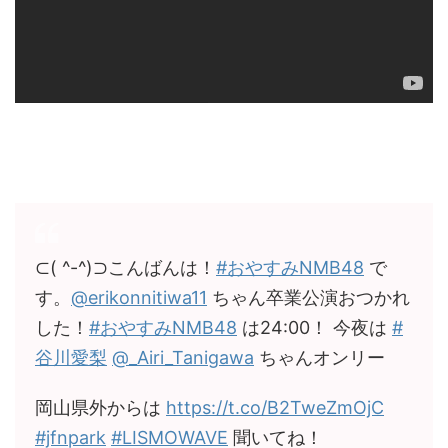
⊂( ^-^)⊃こんばんは！
#おやすみNMB48
で
す。
@erikonnitiwa11
ちゃん卒業公演おつかれ
した！
#おやすみNMB48
は24:00！ 今夜は
#
谷川愛梨
@_Airi_Tanigawa
ちゃんオンリー
岡山県外からは
https://t.co/B2TweZmOjC
#jfnpark
#LISMOWAVE
聞いてね！