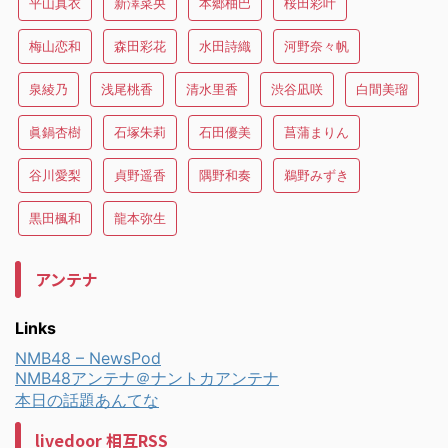
平山真衣
新澤菜央
本郷柚巴
桜田彩叶
梅山恋和
森田彩花
水田詩織
河野奈々帆
泉綾乃
浅尾桃香
清水里香
渋谷凪咲
白間美瑠
眞鍋杏樹
石塚朱莉
石田優美
菖蒲まりん
谷川愛梨
貞野遥香
隅野和奏
鵜野みずき
黒田楓和
龍本弥生
アンテナ
Links
NMB48 – NewsPod
NMB48アンテナ＠ナントカアンテナ
本日の話題あんてな
livedoor 相互RSS