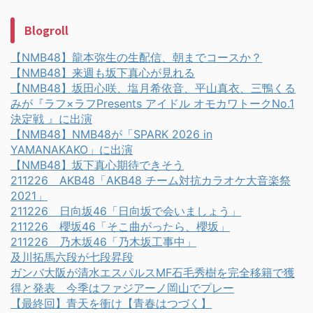
Blogroll
【NMB48】龍本弥生の生配信、朝までコースか？
【NMB48】来週も坂下真心が見れる
【NMB48】坂田心咲、塩月希依音、平山真衣、三鴨くる
みが『ラフ×ラフPresents アイドル オモカワトークNo.1
決定戦 』に出演
【NMB48】NMB48が「SPARK 2026 in
YAMANAKAKO」に出演
【NMB48】坂下真心期待できそう
211226 AKB48「AKB48 チーム対抗カラオケ大音楽祭
2021」
211226 日向坂46「日向坂で会いましょう」
211226 櫻坂46「そこ曲がったら、櫻坂」
211226 乃木坂46「乃木坂工事中」
及川拓馬六段が七段昇段
ガンバ大阪が清水エスパルスMF石毛秀樹を完全移籍で獲
得と発表 今季はファジアーノ岡山でプレー
【最終回】青天を衝け【青春はつづく】