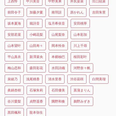
上西怜
中川美音
中野美来
井尻晏菜
出口結菜
前田令子
加藤夕夏
南羽諒
原かれん
吉田朱里
坂本夏海
堀詩音
塩月希依音
安田桃寧
安部若菜
小嶋花梨
山尾梨奈
山本彩加
山本望叶
山田寿々
岡本怜奈
川上千尋
平山真衣
新澤菜央
本郷柚巴
桜田彩叶
梅山恋和
森田彩花
水田詩織
河野奈々帆
泉綾乃
浅尾桃香
清水里香
渋谷凪咲
白間美瑠
眞鍋杏樹
石塚朱莉
石田優美
菖蒲まりん
谷川愛梨
貞野遥香
隅野和奏
鵜野みずき
黒田楓和
龍本弥生