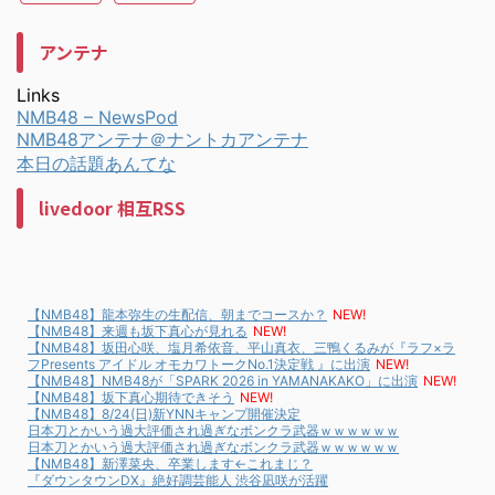
アンテナ
Links
NMB48 – NewsPod
NMB48アンテナ＠ナントカアンテナ
本日の話題あんてな
livedoor 相互RSS
【NMB48】龍本弥生の生配信、朝までコースか？
NEW!
【NMB48】来週も坂下真心が見れる
NEW!
【NMB48】坂田心咲、塩月希依音、平山真衣、三鴨くるみが『ラフ×ラ
フPresents アイドル オモカワトークNo.1決定戦 』に出演
NEW!
【NMB48】NMB48が「SPARK 2026 in YAMANAKAKO」に出演
NEW!
【NMB48】坂下真心期待できそう
NEW!
【NMB48】8/24(日)新YNNキャンプ開催決定
日本刀とかいう過大評価され過ぎなボンクラ武器ｗｗｗｗｗｗ
日本刀とかいう過大評価され過ぎなボンクラ武器ｗｗｗｗｗｗ
【NMB48】新澤菜央、卒業します←これまじ？
『ダウンタウンDX』絶好調芸能人 渋谷凪咲が活躍