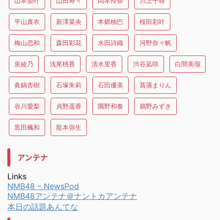
山本望叶
山田寿々
岡本怜奈
川上千尋
平山真衣
新澤菜央
本郷柚巴
桜田彩叶
梅山恋和
森田彩花
水田詩織
河野奈々帆
泉綾乃
浅尾桃香
清水里香
渋谷凪咲
白間美瑠
眞鍋杏樹
石塚朱莉
石田優美
菖蒲まりん
谷川愛梨
貞野遥香
隅野和奏
鵜野みずき
黒田楓和
龍本弥生
アンテナ
Links
NMB48 – NewsPod
NMB48アンテナ＠ナントカアンテナ
本日の話題あんてな