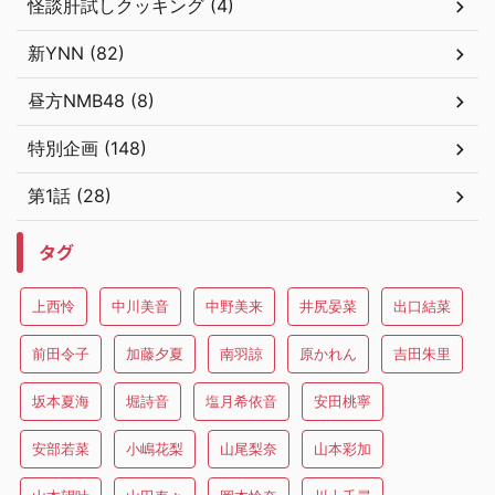
怪談肝試しクッキング (4)
新YNN (82)
昼方NMB48 (8)
特別企画 (148)
第1話 (28)
タグ
上西怜
中川美音
中野美来
井尻晏菜
出口結菜
前田令子
加藤夕夏
南羽諒
原かれん
吉田朱里
坂本夏海
堀詩音
塩月希依音
安田桃寧
安部若菜
小嶋花梨
山尾梨奈
山本彩加