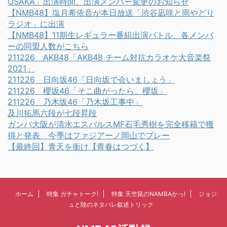
OSAKA」出演時間、出演メンバー変更のお知らせ
【NMB48】塩月希依音が本日放送「渋谷凪咲と雨やどり
ラジオ」に出演
【NMB48】11期生レギュラー番組出演バトル、各メンバ
ーの同盟人数がこちら
211226 AKB48「AKB48 チーム対抗カラオケ大音楽祭
2021」
211226 日向坂46「日向坂で会いましょう」
211226 櫻坂46「そこ曲がったら、櫻坂」
211226 乃木坂46「乃木坂工事中」
及川拓馬六段が七段昇段
ガンバ大阪が清水エスパルスMF石毛秀樹を完全移籍で獲
得と発表 今季はファジアーノ岡山でプレー
【最終回】青天を衝け【青春はつづく】
ホーム
特集 ガチャトーク!
特集 天竺鼠のNAMBAかっ!
ジョジ
ュと陸のネタバレ叙述トリック