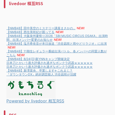
livedoor 相互RSS
【NMB48】田中美空のミステリー講座まさかの…
NEW!
【NMB48】西住美咲妃が困ってる
NEW!
【NMB48】大阪泉州夏祭り2026「SBI MUSIC CIRCUS OSAKA」出演時
間、出演メンバー変更のお知らせ
NEW!
【NMB48】塩月希依音が本日放送「渋谷凪咲と雨やどりラジオ」に出演
NEW!
【NMB48】11期生レギュラー番組出演バトル、各メンバーの同盟人数が
こちら
NEW!
【NMB48】8/24(日)新YNNキャンプ開催決定
日本刀とかいう過大評価され過ぎなボンクラ武器ｗｗｗｗｗｗ
日本刀とかいう過大評価され過ぎなボンクラ武器ｗｗｗｗｗｗ
【NMB48】新澤菜央、卒業します←これまじ？
『ダウンタウンDX』絶好調芸能人 渋谷凪咲が活躍
Powered by livedoor 相互RSS