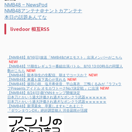
NMB48 – NewsPod
NMB48アンテナ＠ナントカアンテナ
本日の話題あんてな
livedoor 相互RSS
【NMB48】8/16(日)放送「NMB48の#エモスト」出演メンバーがこちら
NEW!
【NMB48】11期生レギュラー番組出演バトル、8/10 13:00時点の同盟人
数がこちら
NEW!
【NMB48】龍本弥生の生配信、朝までコースか？
NEW!
【NMB48】来週も坂下真心が見れる
NEW!
【NMB48】坂田心咲、塩月希依音、平山真衣、三鴨くるみが『ラフ×ラ
フPresents アイドル オモカワトークNo.1決定戦 』に出演
NEW!
【NMB48】8/24(日)新YNNキャンプ開催決定
日本刀とかいう過大評価され過ぎなボンクラ武器ｗｗｗｗｗｗ
日本刀とかいう過大評価され過ぎなボンクラ武器ｗｗｗｗｗｗ
【NMB48】新澤菜央、卒業します←これまじ？
『ダウンタウンDX』絶好調芸能人 渋谷凪咲が活躍