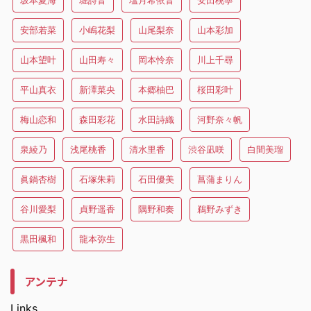
坂本夏海
堀詩音
塩月希依音
安田桃寧
安部若菜
小嶋花梨
山尾梨奈
山本彩加
山本望叶
山田寿々
岡本怜奈
川上千尋
平山真衣
新澤菜央
本郷柚巴
桜田彩叶
梅山恋和
森田彩花
水田詩織
河野奈々帆
泉綾乃
浅尾桃香
清水里香
渋谷凪咲
白間美瑠
眞鍋杏樹
石塚朱莉
石田優美
菖蒲まりん
谷川愛梨
貞野遥香
隅野和奏
鵜野みずき
黒田楓和
龍本弥生
アンテナ
Links