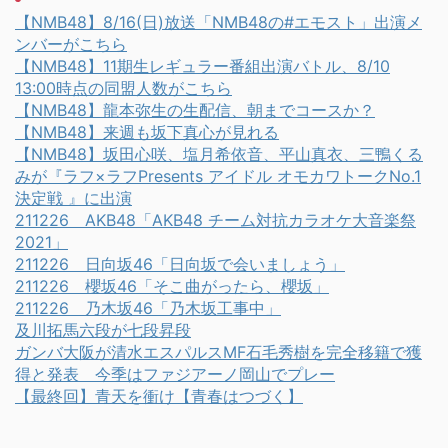
【NMB48】8/16(日)放送「NMB48の#エモスト」出演メ
ンバーがこちら
【NMB48】11期生レギュラー番組出演バトル、8/10
13:00時点の同盟人数がこちら
【NMB48】龍本弥生の生配信、朝までコースか？
【NMB48】来週も坂下真心が見れる
【NMB48】坂田心咲、塩月希依音、平山真衣、三鴨くる
みが『ラフ×ラフPresents アイドル オモカワトークNo.1
決定戦 』に出演
211226 AKB48「AKB48 チーム対抗カラオケ大音楽祭
2021」
211226 日向坂46「日向坂で会いましょう」
211226 櫻坂46「そこ曲がったら、櫻坂」
211226 乃木坂46「乃木坂工事中」
及川拓馬六段が七段昇段
ガンバ大阪が清水エスパルスMF石毛秀樹を完全移籍で獲
得と発表 今季はファジアーノ岡山でプレー
【最終回】青天を衝け【青春はつづく】