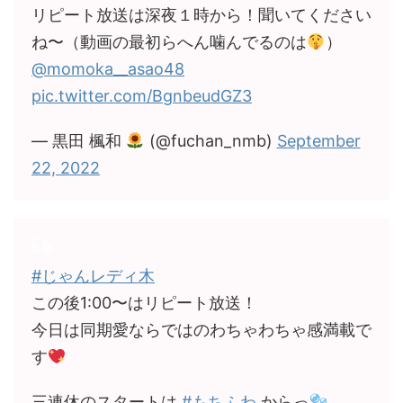
リピート放送は深夜１時から！聞いてください
ね〜（動画の最初らへん噛んでるのは
）
@momoka__asao48
pic.twitter.com/BgnbeudGZ3
— 黒田 楓和
(@fuchan_nmb)
September
22, 2022
#じゃんレディ木
この後1:00〜はリピート放送！
今日は同期愛ならではのわちゃわちゃ感満載で
す
三連休のスタートは
#もちふわ
からっ