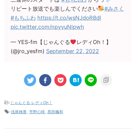
リピート放送でも楽しんでください
#みさく
#もちふわ
https://t.co/wsNJdoR8dI
pic.twitter.com/npyyuNIpwh
— YES-fm【じゃんぐる
レディOh！】
(@jro_yesfm)
September 22, 2022
-
じゃんぐる レディOh！
-
浅尾桃香
,
芳野心咲
,
黒田楓和