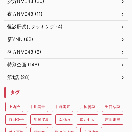
夕方NMB48 (30)
夜方NMB48 (11)
怪談肝試しクッキング (4)
新YNN (82)
昼方NMB48 (8)
特別企画 (148)
第1話 (28)
タグ
上西怜
中川美音
中野美来
井尻晏菜
出口結菜
前田令子
加藤夕夏
南羽諒
原かれん
吉田朱里