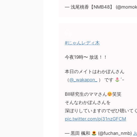
— 浅尾桃香【NMB48】 (@momoka
#じゃんレディ木
今夜19時〜 放送！！
本日のメイトはわかぽんさん
（
@_wakapon_
） です
´-
BⅡ研究生のママさん
笑笑
そんなわかぽんさんを
深ぼりしていますのでぜひ聴いてくだ
pic.twitter.com/pj31nzGFCM
— 黒田 楓和
(@fuchan_nmb)
J