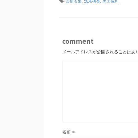
-
安部若菜
,
浅尾桃香
,
黒田楓和
comment
メールアドレスが公開されることはあ
名前
※