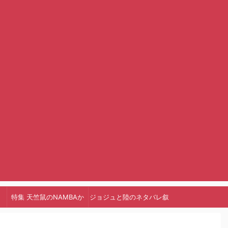
特集 天竺鼠のNAMBAか
ジョジュと陸のネタバレ叙
っ!
述トリック