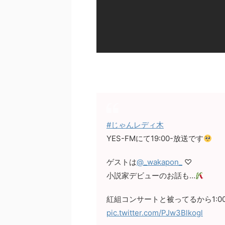
#じゃんレディ木
YES-FMにて19:00-放送です
ゲストは
@_wakapon_
♡
小説家デビューのお話も…
紅組コンサートと被ってるから1:0
pic.twitter.com/PJw3Blkogl