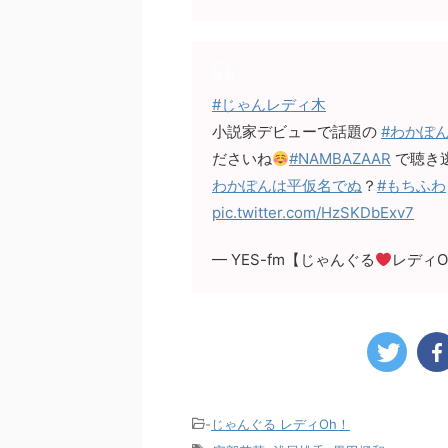
#じゃんレディ木
小説家デビューで話題の
#わかぽ
ださいね
#NAMBAZAAR
で聴き逃
わかぽんは平仮名でぬ
？
#もちふわ
pic.twitter.com/HzSKDbExv7
— YES-fm【じゃんぐる
レディOh
-
じゃんぐる レディOh！