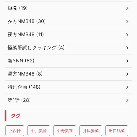
単発 (19)
夕方NMB48 (30)
夜方NMB48 (11)
怪談肝試しクッキング (4)
新YNN (82)
昼方NMB48 (8)
特別企画 (148)
第1話 (28)
タグ
上西怜
中川美音
中野美来
井尻晏菜
出口結菜