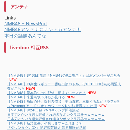
アンテナ
Links
NMB48 – NewsPod
NMB48アンテナ＠ナントカアンテナ
本日の話題あんてな
livedoor 相互RSS
【NMB48】8/16(日)放送「NMB48の#エモスト」出演メンバーがこちら
NEW!
【NMB48】11期生レギュラー番組出演バトル、8/10 13:00時点の同盟人
数がこちら
NEW!
【NMB48】龍本弥生の生配信、朝までコースか？
NEW!
【NMB48】来週も坂下真心が見れる
NEW!
【NMB48】坂田心咲、塩月希依音、平山真衣、三鴨くるみが『ラフ×ラ
フPresents アイドル オモカワトークNo.1決定戦 』に出演
NEW!
【NMB48】8/24(日)新YNNキャンプ開催決定
日本刀とかいう過大評価され過ぎなボンクラ武器ｗｗｗｗｗｗ
日本刀とかいう過大評価され過ぎなボンクラ武器ｗｗｗｗｗｗ
【NMB48】新澤菜央、卒業します←これまじ？
『ダウンタウンDX』絶好調芸能人 渋谷凪咲が活躍