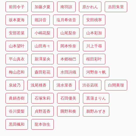
前田令子
加藤夕夏
南羽諒
原かれん
吉田朱里
坂本夏海
堀詩音
塩月希依音
安田桃寧
安部若菜
小嶋花梨
山尾梨奈
山本彩加
山本望叶
山田寿々
岡本怜奈
川上千尋
平山真衣
新澤菜央
本郷柚巴
桜田彩叶
梅山恋和
森田彩花
水田詩織
河野奈々帆
泉綾乃
浅尾桃香
清水里香
渋谷凪咲
白間美瑠
眞鍋杏樹
石塚朱莉
石田優美
菖蒲まりん
谷川愛梨
貞野遥香
隅野和奏
鵜野みずき
黒田楓和
龍本弥生