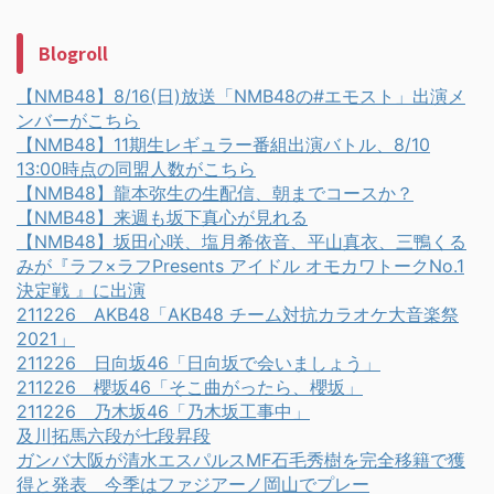
Blogroll
【NMB48】8/16(日)放送「NMB48の#エモスト」出演メ
ンバーがこちら
【NMB48】11期生レギュラー番組出演バトル、8/10
13:00時点の同盟人数がこちら
【NMB48】龍本弥生の生配信、朝までコースか？
【NMB48】来週も坂下真心が見れる
【NMB48】坂田心咲、塩月希依音、平山真衣、三鴨くる
みが『ラフ×ラフPresents アイドル オモカワトークNo.1
決定戦 』に出演
211226 AKB48「AKB48 チーム対抗カラオケ大音楽祭
2021」
211226 日向坂46「日向坂で会いましょう」
211226 櫻坂46「そこ曲がったら、櫻坂」
211226 乃木坂46「乃木坂工事中」
及川拓馬六段が七段昇段
ガンバ大阪が清水エスパルスMF石毛秀樹を完全移籍で獲
得と発表 今季はファジアーノ岡山でプレー