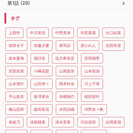
第1話 (28)
タグ
上西怜
中川美音
中野美来
井尻晏菜
出口結菜
前田令子
加藤夕夏
南羽諒
原かれん
吉田朱里
坂本夏海
堀詩音
塩月希依音
安田桃寧
安部若菜
小嶋花梨
山尾梨奈
山本彩加
山本望叶
山田寿々
岡本怜奈
川上千尋
平山真衣
新澤菜央
本郷柚巴
桜田彩叶
梅山恋和
森田彩花
水田詩織
河野奈々帆
泉綾乃
浅尾桃香
清水里香
渋谷凪咲
白間美瑠