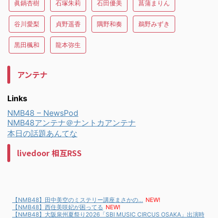
眞鍋杏樹
石塚朱莉
石田優美
菖蒲まりん
谷川愛梨
貞野遥香
隅野和奏
鵜野みずき
黒田楓和
龍本弥生
アンテナ
Links
NMB48 – NewsPod
NMB48アンテナ＠ナントカアンテナ
本日の話題あんてな
livedoor 相互RSS
【NMB48】田中美空のミステリー講座まさかの…
NEW!
【NMB48】西住美咲妃が困ってる
NEW!
【NMB48】大阪泉州夏祭り2026「SBI MUSIC CIRCUS OSAKA」出演時