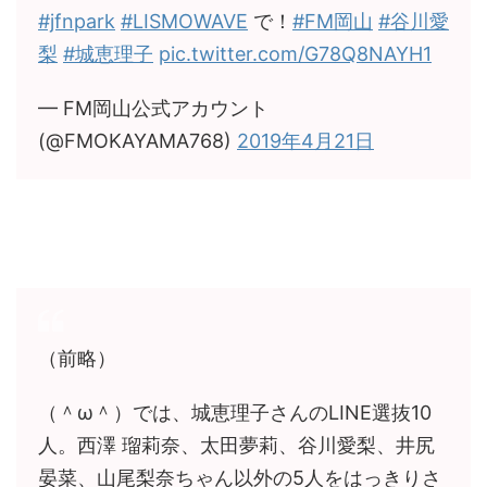
#jfnpark
#LISMOWAVE
で！
#FM岡山
#谷川愛
梨
#城恵理子
pic.twitter.com/G78Q8NAYH1
— FM岡山公式アカウント
(@FMOKAYAMA768)
2019年4月21日
（前略）
（＾ω＾）では、城恵理子さんのLINE選抜10
人。西澤 瑠莉奈、太田夢莉、谷川愛梨、井尻
晏菜、山尾梨奈ちゃん以外の5人をはっきりさ