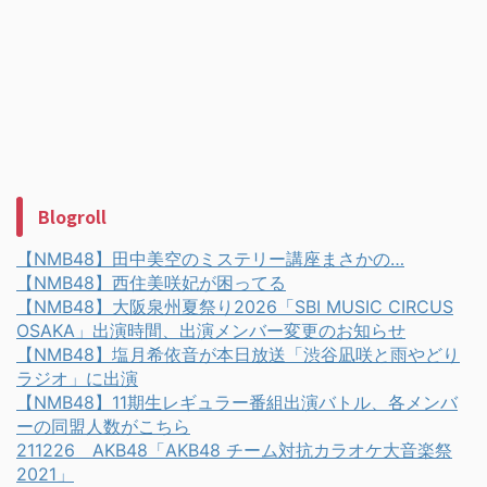
Blogroll
【NMB48】田中美空のミステリー講座まさかの…
【NMB48】西住美咲妃が困ってる
【NMB48】大阪泉州夏祭り2026「SBI MUSIC CIRCUS
OSAKA」出演時間、出演メンバー変更のお知らせ
【NMB48】塩月希依音が本日放送「渋谷凪咲と雨やどり
ラジオ」に出演
【NMB48】11期生レギュラー番組出演バトル、各メンバ
ーの同盟人数がこちら
211226 AKB48「AKB48 チーム対抗カラオケ大音楽祭
2021」