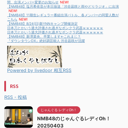
間、出演メンバー変更のお知らせ
NEW!
【NMB48】塩月希依音が本日放送「渋谷凪咲と雨やどりラジオ」に出演
NEW!
【NMB48】11期生レギュラー番組出演バトル、各メンバーの同盟人数が
こちら
NEW!
【NMB48】8/24(日)新YNNキャンプ開催決定
日本刀とかいう過大評価され過ぎなボンクラ武器ｗｗｗｗｗｗ
日本刀とかいう過大評価され過ぎなボンクラ武器ｗｗｗｗｗｗ
【NMB48】新澤菜央、卒業します←これまじ？
『ダウンタウンDX』絶好調芸能人 渋谷凪咲が活躍
Powered by livedoor 相互RSS
RSS
RSS - 投稿
じゃんぐる レディOh！
NMB48のじゃんぐるレディOh！
20250403