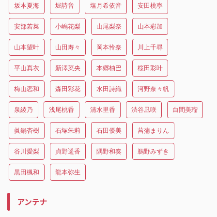
坂本夏海
堀詩音
塩月希依音
安田桃寧
安部若菜
小嶋花梨
山尾梨奈
山本彩加
山本望叶
山田寿々
岡本怜奈
川上千尋
平山真衣
新澤菜央
本郷柚巴
桜田彩叶
梅山恋和
森田彩花
水田詩織
河野奈々帆
泉綾乃
浅尾桃香
清水里香
渋谷凪咲
白間美瑠
眞鍋杏樹
石塚朱莉
石田優美
菖蒲まりん
谷川愛梨
貞野遥香
隅野和奏
鵜野みずき
黒田楓和
龍本弥生
アンテナ