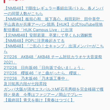
【NMB48】11期生レギュラー番組出演バトル、各メンバ
ーの同盟人数がこちら
【NMB48】板垣心和、坂下真心、桜田彩叶、田中美空、
平山真衣が兵庫アーバン競馬【HUK】公式YouTube現地
配信番組「HUK Campus Live」に出演
【元NMB48】安部若菜、卒業して早くもお酒解禁
【NMB48】POPに注意喚起きてる
【NMB48】「ご乱心！士キャンプ」出演メンバーがこち
ら
211226 AKB48「AKB48 チーム対抗カラオケ大音楽祭
2021」
211226 日向坂46「日向坂で会いましょう」
211226 櫻坂46「そこ曲がったら、櫻坂」
211226 乃木坂46「乃木坂工事中」
及川拓馬六段が七段昇段
ガンバ大阪が清水エスパルスMF石毛秀樹を完全移籍で獲
得と発表 今季はファジアーノ岡山でプレー
【最終回】青天を衝け【青春はつづく】