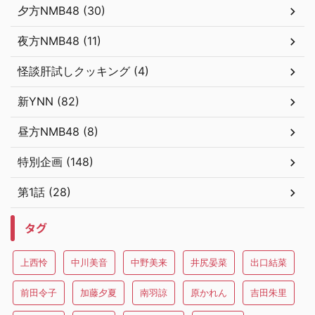
夕方NMB48 (30)
夜方NMB48 (11)
怪談肝試しクッキング (4)
新YNN (82)
昼方NMB48 (8)
特別企画 (148)
第1話 (28)
タグ
上西怜
中川美音
中野美来
井尻晏菜
出口結菜
前田令子
加藤夕夏
南羽諒
原かれん
吉田朱里