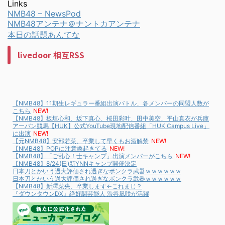
Links
NMB48 – NewsPod
NMB48アンテナ＠ナントカアンテナ
本日の話題あんてな
livedoor 相互RSS
【NMB48】11期生レギュラー番組出演バトル、各メンバーの同盟人数が
こちら
NEW!
【NMB48】板垣心和、坂下真心、桜田彩叶、田中美空、平山真衣が兵庫
アーバン競馬【HUK】公式YouTube現地配信番組「HUK Campus Live」
に出演
NEW!
【元NMB48】安部若菜、卒業して早くもお酒解禁
NEW!
【NMB48】POPに注意喚起きてる
NEW!
【NMB48】「ご乱心！士キャンプ」出演メンバーがこちら
NEW!
【NMB48】8/24(日)新YNNキャンプ開催決定
日本刀とかいう過大評価され過ぎなボンクラ武器ｗｗｗｗｗｗ
日本刀とかいう過大評価され過ぎなボンクラ武器ｗｗｗｗｗｗ
【NMB48】新澤菜央、卒業します←これまじ？
『ダウンタウンDX』絶好調芸能人 渋谷凪咲が活躍