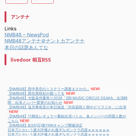
アンテナ
Links
NMB48 – NewsPod
NMB48アンテナ＠ナントカアンテナ
本日の話題あんてな
livedoor 相互RSS
【NMB48】田中美空のミステリー講座まさかの…
NEW!
【NMB48】西住美咲妃が困ってる
NEW!
【NMB48】大阪泉州夏祭り2026「SBI MUSIC CIRCUS OSAKA」出演時
間、出演メンバー変更のお知らせ
NEW!
【NMB48】塩月希依音が本日放送「渋谷凪咲と雨やどりラジオ」に出演
NEW!
【NMB48】11期生レギュラー番組出演バトル、各メンバーの同盟人数が
こちら
NEW!
【NMB48】8/24(日)新YNNキャンプ開催決定
日本刀とかいう過大評価され過ぎなボンクラ武器ｗｗｗｗｗｗ
日本刀とかいう過大評価され過ぎなボンクラ武器ｗｗｗｗｗｗ