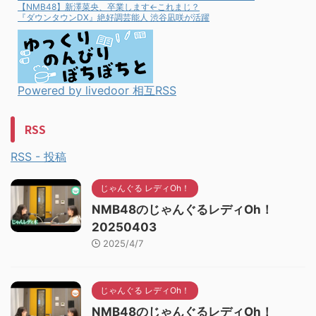
【NMB48】新澤菜央、卒業します←これまじ？
『ダウンタウンDX』絶好調芸能人 渋谷凪咲が活躍
Powered by livedoor 相互RSS
RSS
RSS - 投稿
じゃんぐる レディOh！
NMB48のじゃんぐるレディOh！
20250403
2025/4/7
じゃんぐる レディOh！
NMB48のじゃんぐるレディOh！