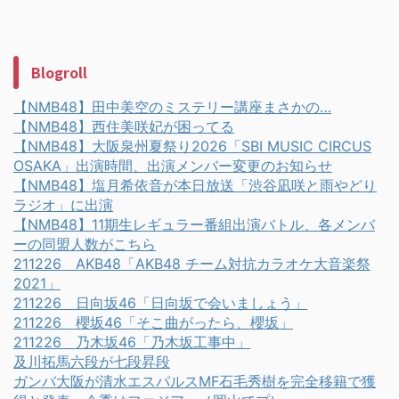
Blogroll
【NMB48】田中美空のミステリー講座まさかの…
【NMB48】西住美咲妃が困ってる
【NMB48】大阪泉州夏祭り2026「SBI MUSIC CIRCUS
OSAKA」出演時間、出演メンバー変更のお知らせ
【NMB48】塩月希依音が本日放送「渋谷凪咲と雨やどり
ラジオ」に出演
【NMB48】11期生レギュラー番組出演バトル、各メンバ
ーの同盟人数がこちら
211226 AKB48「AKB48 チーム対抗カラオケ大音楽祭
2021」
211226 日向坂46「日向坂で会いましょう」
211226 櫻坂46「そこ曲がったら、櫻坂」
211226 乃木坂46「乃木坂工事中」
及川拓馬六段が七段昇段
ガンバ大阪が清水エスパルスMF石毛秀樹を完全移籍で獲