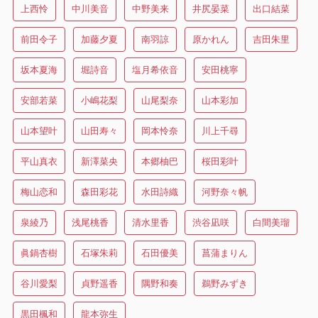
上西怜
中川美音
中野美来
井尻晏菜
出口結菜
前田令子
加藤夕夏
南羽諒
原かれん
吉田朱里
坂本夏海
堀詩音
塩月希依音
安田桃寧
安部若菜
小嶋花梨
山尾梨奈
山本彩加
山本望叶
山田寿々
岡本怜奈
川上千尋
平山真衣
新澤菜央
本郷柚巴
桜田彩叶
梅山恋和
森田彩花
水田詩織
河野奈々帆
泉綾乃
浅尾桃香
清水里香
渋谷凪咲
白間美瑠
眞鍋杏樹
石塚朱莉
石田優美
菖蒲まりん
谷川愛梨
貞野遥香
隅野和奏
鵜野みずき
黒田楓和
龍本弥生