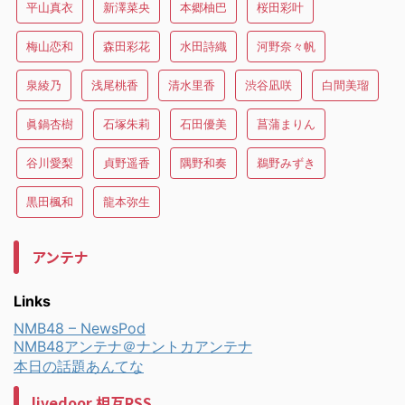
平山真衣
新澤菜央
本郷柚巴
桜田彩叶
梅山恋和
森田彩花
水田詩織
河野奈々帆
泉綾乃
浅尾桃香
清水里香
渋谷凪咲
白間美瑠
眞鍋杏樹
石塚朱莉
石田優美
菖蒲まりん
谷川愛梨
貞野遥香
隅野和奏
鵜野みずき
黒田楓和
龍本弥生
アンテナ
Links
NMB48 – NewsPod
NMB48アンテナ＠ナントカアンテナ
本日の話題あんてな
livedoor 相互RSS