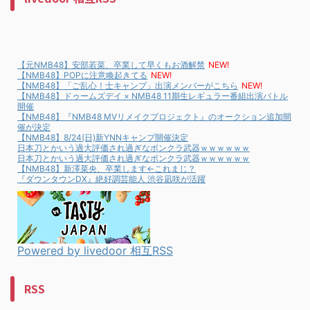
【元NMB48】安部若菜、卒業して早くもお酒解禁
NEW!
【NMB48】POPに注意喚起きてる
NEW!
【NMB48】「ご乱心！士キャンプ」出演メンバーがこちら
NEW!
【NMB48】ドゥームズデイ × NMB48 11期生レギュラー番組出演バトル
開催
【NMB48】『NMB48 MVリメイクプロジェクト』のオークション追加開
催が決定
【NMB48】8/24(日)新YNNキャンプ開催決定
日本刀とかいう過大評価され過ぎなボンクラ武器ｗｗｗｗｗｗ
日本刀とかいう過大評価され過ぎなボンクラ武器ｗｗｗｗｗｗ
【NMB48】新澤菜央、卒業します←これまじ？
『ダウンタウンDX』絶好調芸能人 渋谷凪咲が活躍
Powered by livedoor 相互RSS
RSS