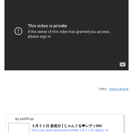
引用元：
NMB48★5688
sp.yesfm.jp
３月２１日 放送分 | じゃんぐる♥レディOh!
http://sp.yesfm.jp/jungle/nmb48/３月２１日-放送分-3/