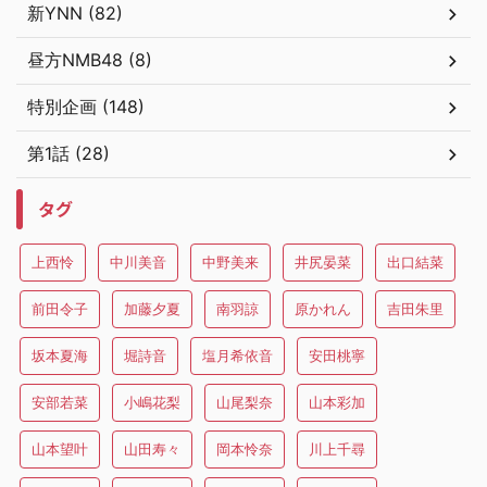
新YNN (82)
昼方NMB48 (8)
特別企画 (148)
第1話 (28)
タグ
上西怜
中川美音
中野美来
井尻晏菜
出口結菜
前田令子
加藤夕夏
南羽諒
原かれん
吉田朱里
坂本夏海
堀詩音
塩月希依音
安田桃寧
安部若菜
小嶋花梨
山尾梨奈
山本彩加
山本望叶
山田寿々
岡本怜奈
川上千尋