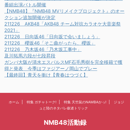
番組出演バトル開催
【NMB48】『NMB48 MVリメイクプロジェクト』のオー
クション追加開催が決定
211226 AKB48「AKB48 チーム対抗カラオケ大音楽祭
2021」
211226 日向坂46「日向坂で会いましょう」
211226 櫻坂46「そこ曲がったら、櫻坂」
211226 乃木坂46「乃木坂工事中」
及川拓馬六段が七段昇段
ガンバ大阪が清水エスパルスMF石毛秀樹を完全移籍で獲
得と発表 今季はファジアーノ岡山でプレー
【最終回】青天を衝け【青春はつづく】
ホーム
特集 ガチャトーク!
特集 天竺鼠のNAMBAかっ!
ジョジ
ュと陸のネタバレ叙述トリック
NMB48活動録