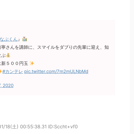
まなぶくん
』
口寧さんを講師に、スマイルをダブりの先輩に迎え、知
なぶ
は新５００円玉
#カンテレ
pic.twitter.com/7m2mULNbMd
7, 2020
1/18(土) 00:55:38.31 ID:Sccht+vf0