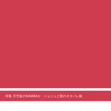
特集 天竺鼠のNAMBAか
ジョジュと陸のネタバレ叙
っ!
述トリック