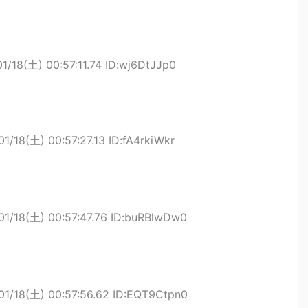
1/18(土) 00:57:11.74 ID:wj6DtJJp0
1/18(土) 00:57:27.13 ID:fA4rkiWkr
01/18(土) 00:57:47.76 ID:buRBlwDw0
01/18(土) 00:57:56.62 ID:EQT9Ctpn0